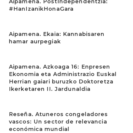
Aipamena. PostIndependentzia:
#HanIzanikHonaGara
Irakurri
Aipamena. Ekaia: Kannabisaren
hamar aurpegiak
Irakurri
Aipamena. Azkoaga 16: Enpresen
Ekonomia eta Administrazio Euskal
Herrian gaiari buruzko Doktoretza
Ikerketaren II. Jardunaldia
Irakurri
Reseña. Atuneros congeladores
vascos: Un sector de relevancia
económica mundial