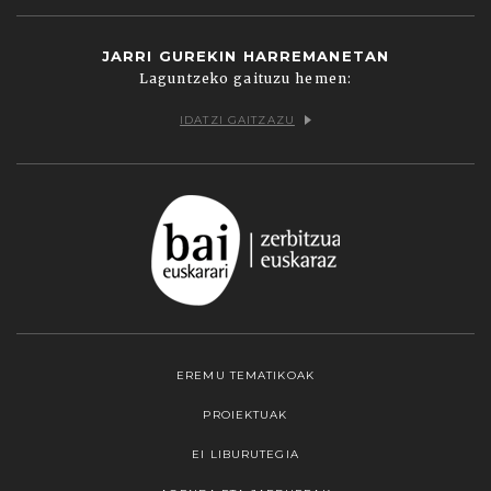
JARRI GUREKIN HARREMANETAN
Laguntzeko gaituzu hemen:
IDATZI GAITZAZU
EREMU TEMATIKOAK
PROIEKTUAK
EI LIBURUTEGIA