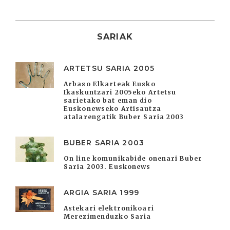
SARIAK
ARTETSU SARIA 2005
Arbaso Elkarteak Eusko
Ikaskuntzari 2005eko Artetsu
sarietako bat eman dio
Euskonewseko Artisautza
atalarengatik Buber Saria 2003
BUBER SARIA 2003
On line komunikabide onenari Buber
Saria 2003. Euskonews
ARGIA SARIA 1999
Astekari elektronikoari
Merezimenduzko Saria