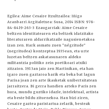
Egilea: Aime Cesaire Itzultzailea: Iñigo
Aranbarri Argitaletxea: Susa, 2014 ISBN: 978-
84-8419-263-3 Ezaugarriak: Aime Cesaire
beltzen identitatearen eta beltzek idatzitako
literaturaren aldarrikatzaile nagusienetakoa
izan zen. Hark asmatu zuen “négritude”
(negritudea) kontzeptua 1935ean, eta urte
luzetan beltzen askatasunaren aldeko
militantzia politiko zein poetikoari atxiki
zitzaion. 1913an jaio zen Martinikan, eta han
igaro zuen gaztaroa harik eta beka bat lagun
Parisa joan zen arte ikasketak unibertsitatean
jarraitzera. Bi gerra handien arteko Paris zen
hura, mundu guztiko idazle, intelektual, artista
eta beste bildu zituenekoa. Han bizi ziren,
Cesaire gaztea paristartua zelarik, besteak