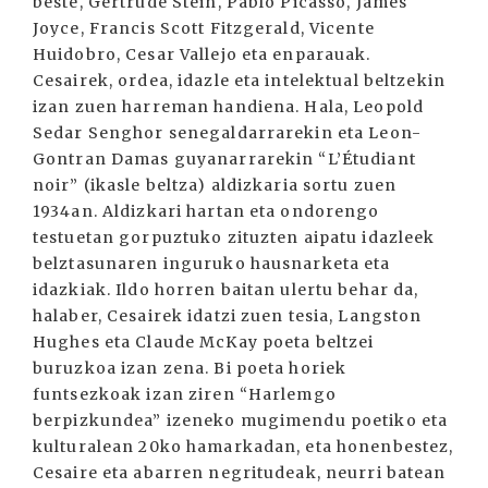
beste, Gertrude Stein, Pablo Picasso, James
Joyce, Francis Scott Fitzgerald, Vicente
Huidobro, Cesar Vallejo eta enparauak.
Cesairek, ordea, idazle eta intelektual beltzekin
izan zuen harreman handiena. Hala, Leopold
Sedar Senghor senegaldarrarekin eta Leon-
Gontran Damas guyanarrarekin “L’Étudiant
noir” (ikasle beltza) aldizkaria sortu zuen
1934an. Aldizkari hartan eta ondorengo
testuetan gorpuztuko zituzten aipatu idazleek
belztasunaren inguruko hausnarketa eta
idazkiak. Ildo horren baitan ulertu behar da,
halaber, Cesairek idatzi zuen tesia, Langston
Hughes eta Claude McKay poeta beltzei
buruzkoa izan zena. Bi poeta horiek
funtsezkoak izan ziren “Harlemgo
berpizkundea” izeneko mugimendu poetiko eta
kulturalean 20ko hamarkadan, eta honenbestez,
Cesaire eta abarren negritudeak, neurri batean