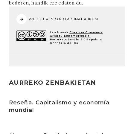
bederen, handik ere edaten du.
WEB BERTSIOA ORIGINALA IKUSI
Lan honek
Creative Commons
Aitortu-EzKomertziala-
PartekatuBerdin 3.0 Espainia
lizentzia dauka.
AURREKO ZENBAKIETAN
Irakurri
Reseña. Capitalismo y economía
mundial
Irakurri