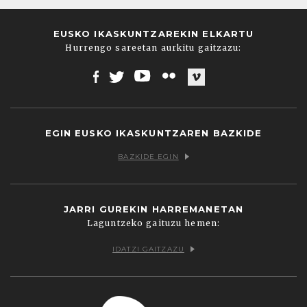
EUSKO IKASKUNTZAREKIN ELKARTU
Hurrengo sareetan aurkitu gaitzazu:
Facebook
Twitter
Youtube
Flickr
Vimeo
EGIN EUSKO IKASKUNTZAREN BAZKIDE
BAZKIDE EGIN
JARRI GUREKIN HARREMANETAN
Laguntzeko gaituzu hemen:
IDATZI GAITZAZU