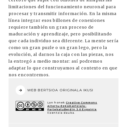
cerebro que suple con billones de sinapsis las
limitaciones del funcionamiento neuronal para
procesar y transmitir información. En la misma
línea integrar esos billones de conexiones
requiere también un gran proceso de
maduración y aprendizaje, pero posibilitando
que cada individuo sea diferente. La mente sería
como un gran puzle o un gran lego, pero la
evolución, al darnos la caja con las piezas, nos
la entregó a medio montar: así podremos
adaptar lo que construyamos al contexto en que
nos encontremos.
WEB BERTSIOA ORIGINALA IKUSI
Lan honek
Creative Commons
Aitortu-EzKomertziala-
PartekatuBerdin 3.0 Espainia
lizentzia dauka.