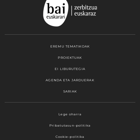
EREMU TEMATIKOAK
PROIEKTUAK
EI LIBURUTEGIA
AGENDA ETA JARDUERAK
SARIAK
Webgune honek cookieak erabiltzen ditu,
Lege oharra
propioak zein hirugarrenenak. Hautatu
Pribatutasun-politika
nabigatzeko nahiago duzun cookie aukera.
Guztiz desaktibatzea ere hauta dezakezu.
Cookie-politika