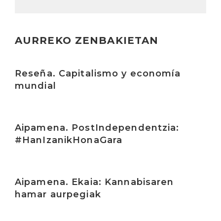
AURREKO ZENBAKIETAN
Irakurri
Reseña. Capitalismo y economía
mundial
Irakurri
Aipamena. PostIndependentzia:
#HanIzanikHonaGara
Irakurri
Aipamena. Ekaia: Kannabisaren
hamar aurpegiak