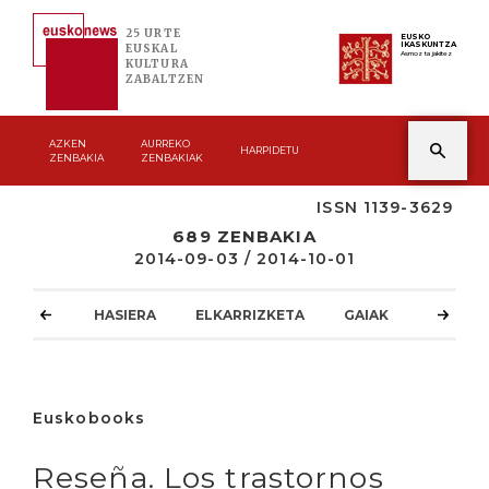
25 URTE
EUSKO
IKASKUNTZA
EUSKAL
Asmoz ta jakitez
KULTURA
ZABALTZEN
AZKEN
AURREKO
HARPIDETU
ZENBAKIA
ZENBAKIAK
ISSN 1139-3629
689 ZENBAKIA
2014-09-03 / 2014-10-01
HASIERA
ELKARRIZKETA
GAIAK
ATZOKO
Euskobooks
Reseña. Los trastornos