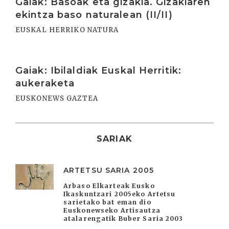
Gaiak: Basoak eta gizakia. Gizakiaren
ekintza baso naturalean (II/II)
EUSKAL HERRIKO NATURA
Irakurri
Gaiak: Ibilaldiak Euskal Herritik:
aukeraketa
EUSKONEWS GAZTEA
SARIAK
ARTETSU SARIA 2005
Arbaso Elkarteak Eusko
Ikaskuntzari 2005eko Artetsu
sarietako bat eman dio
Euskonewseko Artisautza
atalarengatik Buber Saria 2003