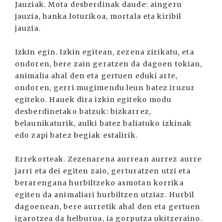
Jauziak. Mota desberdinak daude: aingeru
jauzia, hanka loturikoa, mortala eta kiribil
jauzia.
Izkin egin. Izkin egitean, zezena zirikatu, eta
ondoren, bere zain geratzen da dagoen tokian,
animalia ahal den eta gertuen eduki arte,
ondoren, gerri mugimendu leun batez iruzur
egiteko. Hauek dira izkin egiteko modu
desberdinetako batzuk: bizkarrez,
belaunikaturik, aulki batez baliatuko izkinak
edo zapi batez begiak estalirik.
Errekorteak. Zezenarena aurrean aurrez aurre
jarri eta dei egiten zaio, gerturatzen utzi eta
berarengana hurbiltzeko asmotan korrika
egiten da animaliari hurbiltzen utziaz. Hurbil
dagoenean, bere aurretik ahal den eta gertuen
igarotzea da helburua, ia gorputza ukitzeraino.