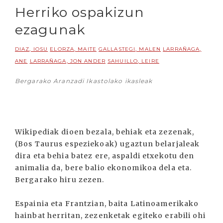
Herriko ospakizun
ezagunak
DIAZ, IOSU
ELORZA, MAITE
GALLASTEGI, MALEN
LARRAÑAGA,
ANE
LARRAÑAGA, JON ANDER
SAHUILLO, LEIRE
Bergarako Aranzadi Ikastolako ikasleak
Wikipediak dioen bezala, behiak eta zezenak,
(Bos Taurus espeziekoak) ugaztun belarjaleak
dira eta behia batez ere, aspaldi etxekotu den
animalia da, bere balio ekonomikoa dela eta.
Bergarako hiru zezen.
Espainia eta Frantzian, baita Latinoamerikako
hainbat herritan, zezenketak egiteko erabili ohi