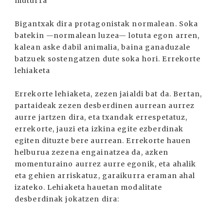
muturra
Bigantxak dira protagonistak normalean. Soka
batekin —normalean luzea— lotuta egon arren,
kalean aske dabil animalia, baina ganaduzale
batzuek sostengatzen dute soka hori. Errekorte
lehiaketa
Errekorte lehiaketa, zezen jaialdi bat da. Bertan,
partaideak zezen desberdinen aurrean aurrez
aurre jartzen dira, eta txandak errespetatuz,
errekorte, jauzi eta izkina egite ezberdinak
egiten dituzte bere aurrean. Errekorte hauen
helburua zezena engainatzea da, azken
momenturaino aurrez aurre egonik, eta ahalik
eta gehien arriskatuz, garaikurra eraman ahal
izateko. Lehiaketa hauetan modalitate
desberdinak jokatzen dira: