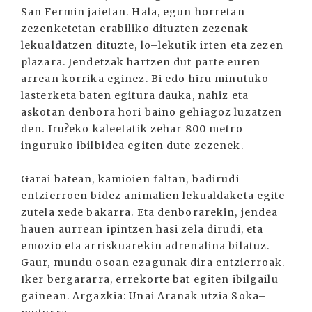
San Fermin jaietan. Hala, egun horretan
zezenketetan erabiliko dituzten zezenak
lekualdatzen dituzte, lo–lekutik irten eta zezen
plazara. Jendetzak hartzen dut parte euren
arrean korrika eginez. Bi edo hiru minutuko
lasterketa baten egitura dauka, nahiz eta
askotan denbora hori baino gehiagoz luzatzen
den. Iru?eko kaleetatik zehar 800 metro
inguruko ibilbidea egiten dute zezenek.
Garai batean, kamioien faltan, badirudi
entzierroen bidez animalien lekualdaketa egite
zutela xede bakarra. Eta denborarekin, jendea
hauen aurrean ipintzen hasi zela dirudi, eta
emozio eta arriskuarekin adrenalina bilatuz.
Gaur, mundu osoan ezagunak dira entzierroak.
Iker bergararra, errekorte bat egiten ibilgailu
gainean. Argazkia: Unai Aranak utzia Soka–