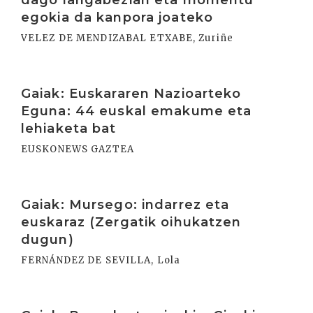
dago langabezian eta momentu
egokia da kanpora joateko
VELEZ DE MENDIZABAL ETXABE, Zuriñe
Irakurri
Gaiak: Euskararen Nazioarteko
Eguna: 44 euskal emakume eta
lehiaketa bat
EUSKONEWS GAZTEA
Irakurri
Gaiak: Mursego: indarrez eta
euskaraz (Zergatik oihukatzen
dugun)
FERNÁNDEZ DE SEVILLA, Lola
Irakurri