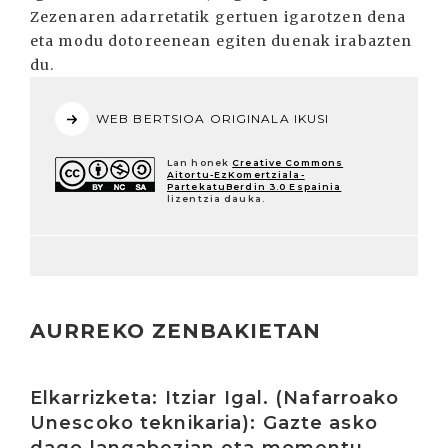
Zezenaren adarretatik gertuen igarotzen dena
eta modu dotoreenean egiten duenak irabazten
du.
WEB BERTSIOA ORIGINALA IKUSI
Lan honek
Creative Commons
Aitortu-EzKomertziala-
PartekatuBerdin 3.0 Espainia
lizentzia dauka.
AURREKO ZENBAKIETAN
Irakurri
Elkarrizketa: Itziar Igal. (Nafarroako
Unescoko teknikaria): Gazte asko