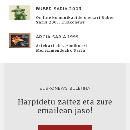
BUBER SARIA 2003
On line komunikabide onenari Buber
Saria 2003. Euskonews
ARGIA SARIA 1999
Astekari elektronikoari
Merezimenduzko Saria
EUSKONEWS BULETINA
Harpidetu zaitez eta zure
emailean jaso!