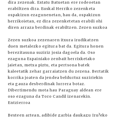
dira zezenak. Estatu Batuetan ere rodeoetan
erabiltzen dira. Euskal Herriko zezenketa
ospakizun ezagunenetan, hau da, ospakizun
herrikoietan, ez dira zezenketetan erabili ohi
diren arraza berdinak erabiltzen. Zezen suzkoa
Zezen suzkoa zezenaren itxura irudikatzen
duen metalezko egitura bat da. Egitura honen
berezitasuna suziriz josia dagoela da. Oso
ezaguna Espainiako zenbait herrixketako
jaietan, metxa piztu, eta pertsona batek
kaleetatik zehar garraiatzen du zezena. Bertatik
korrika joaten da jendea beldurtuz suziriekin
eta gauza desberdinak lurrera botaz.
Dibertimendu mota hau Paraguay aldean ere
oso ezaguna da Toro Candil izenarekin.
Entzierroa
Besteen artean, adibide garbia daukagu Iru?eko