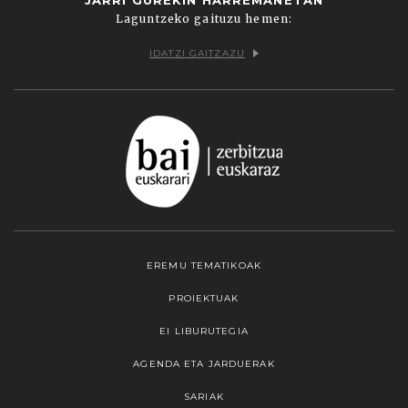
Laguntzeko gaituzu hemen:
IDATZI GAITZAZU
EREMU TEMATIKOAK
PROIEKTUAK
EI LIBURUTEGIA
AGENDA ETA JARDUERAK
SARIAK