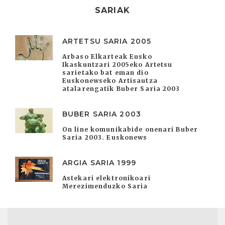
SARIAK
ARTETSU SARIA 2005
Arbaso Elkarteak Eusko
Ikaskuntzari 2005eko Artetsu
sarietako bat eman dio
Euskonewseko Artisautza
atalarengatik Buber Saria 2003
BUBER SARIA 2003
On line komunikabide onenari Buber
Saria 2003. Euskonews
ARGIA SARIA 1999
Astekari elektronikoari
Merezimenduzko Saria