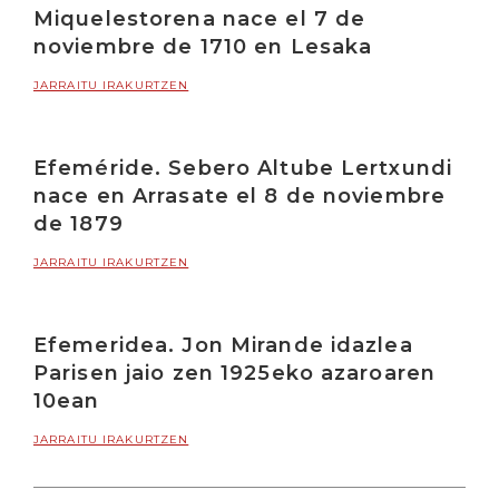
Miquelestorena nace el 7 de
noviembre de 1710 en Lesaka
JARRAITU IRAKURTZEN
Efeméride. Sebero Altube Lertxundi
nace en Arrasate el 8 de noviembre
de 1879
JARRAITU IRAKURTZEN
Efemeridea. Jon Mirande idazlea
Parisen jaio zen 1925eko azaroaren
10ean
JARRAITU IRAKURTZEN