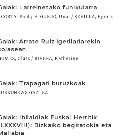
rakurri
Gaiak: Larreinetako funikularra
ACOSTA, Paúl / HIGUERO, Unai / SEVILLA, Egoitz
rakurri
Gaiak: Arrate Ruiz igerilariarekin
solasean
GOMEZ, Olatz / RIVERA, Katherine
rakurri
Gaiak: Trapagari buruzkoak
EUSKONEWS GAZTEA
rakurri
Gaiak: Ibilaldiak Euskal Herritik
(LXXXVIII): Bizkaiko begiratokia eta
Mallabia