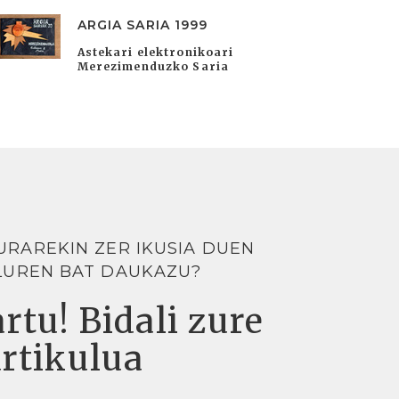
ARGIA SARIA 1999
Astekari elektronikoari
Merezimenduzko Saria
URAREKIN ZER IKUSIA DUEN
LUREN BAT DAUKAZU?
rtu! Bidali zure
artikulua