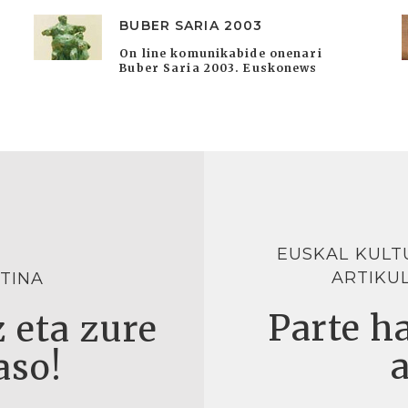
BUBER SARIA 2003
On line komunikabide onenari
Buber Saria 2003. Euskonews
EUSKAL KULT
ARTIKU
TINA
Parte ha
 eta zure
aso!