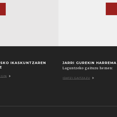
USKO IKASKUNTZAREN
JARRI GUREKIN HARREM
E
Laguntzeko gaituzu hemen:
EGIN
IDATZI GAITZAZU