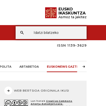
EUSKO
IKASKUNTZA
Asmoz ta jakitez
ISSN 1139-3629
POLITA
ARTARETOA
EUSKONEWS GAZTEA
WEB BERTSIOA ORIGINALA IKUSI
Lan honek
Creative Commons
Aitortu-EzKomertziala-