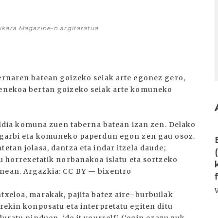
Pikara Magazine-n argitaratua
bernaren batean goizeko seiak arte egonez gero,
xienekoa bertan goizeko seiak arte komuneko
dia komuna zuen taberna batean izan zen. Delako
I
n, garbi eta komuneko paperdun egon zen gau osoz.
etan jolasa, dantza eta indar itzela daude;
orrexetatik norbanakoa islatu eta sortzeko
enean. Argazkia: CC BY — bixentro
txeloa, marakak, pajita batez aire–burbuilak
arekin konposatu eta interpretatu egiten ditu