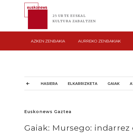
25 URTE
EUSKAL
KULTURA
ZABALTZEN
AZKEN
ZENBAKIA
AURREKO
ZENBAKIAK
HASIERA
ELKARRIZKETA
GAIAK
A
Euskonews Gaztea
Gaiak: Mursego: indarrez 