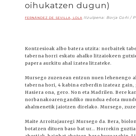
oihukatzen dugun)
Itzulpena: Borja Goñi / 
FERNÁNDEZ DE SEVILLA, LOLA
Kontzesioak albo batera utzita: norbaitek ta
taberna horri eskatu ahalko litzaiokeen gut
papera aurkitu ahal izatea litzateke.
Mursego zuzenean entzun nuen lehenengo al
taberna hori, 4 kabina ezberdin izateaz gai
Hasiera ona, gero. Non eta Madrilen. Bere kant
norbanakoarengandiko mundua edota mundu h
ahalmenetik jaiotzen direlako. Mursego, zuz
Maite Arroitajauregi Mursego da. Bera, biolon
botatzen dituen baso bat ur... Horrekin guzti