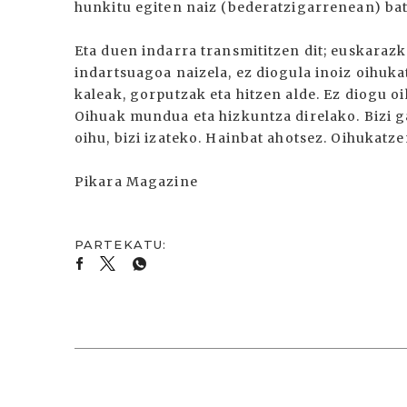
hunkitu egiten naiz (bederatzigarrenean) bate
Eta duen indarra transmititzen dit; euskarazk
indartsuagoa naizela, ez diogula inoiz oihuk
kaleak, gorputzak eta hitzen alde. Ez diogu 
Oihuak mundua eta hizkuntza direlako. Bizi g
oihu, bizi izateko. Hainbat ahotsez. Oihukatz
Pikara Magazine