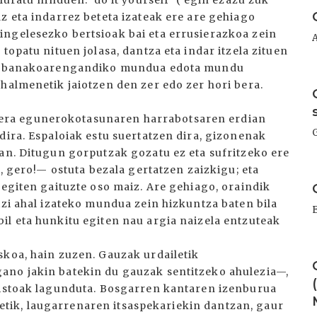
luratu ninduen. ‘do it yourself’ (‘egin ezazu zuk
I
z eta indarrez beteta izateak ere are gehiago
ngelesezko bertsioak bai eta errusierazkoa zein
topatu nituen jolasa, dantza eta indar itzela zituen
 norbanakoarengandiko mundua edota mundu
I
halmenetik jaiotzen den zer edo zer hori bera.
era egunerokotasunaren harrabotsaren erdian
dira. Espaloiak estu suertatzen dira, gizonenak
ean. Ditugun gorputzak gozatu ez eta sufritzeko ere
k, gero!— ostuta bezala gertatzen zaizkigu; eta
I
 egiten gaituzte oso maiz. Are gehiago, oraindik
izi ahal izateko mundua zein hizkuntza baten bila
il eta hunkitu egiten nau argia naizela entzuteak
I
skoa, hain zuzen. Gauzak urdailetik
ano jakin batekin du gauzak sentitzeko ahulezia—,
pistoak lagunduta. Bosgarren kantaren izenburua
ailetik, laugarrenaren itsaspekariekin dantzan, gaur