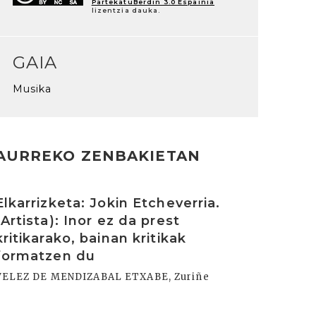
PartekatuBerdin 3.0 Espainia
lizentzia dauka.
GAIA
Musika
AURREKO ZENBAKIETAN
rakurri
Elkarrizketa: Jokin Etcheverria.
(Artista): Inor ez da prest
kritikarako, bainan kritikak
formatzen du
VELEZ DE MENDIZABAL ETXABE, Zuriñe