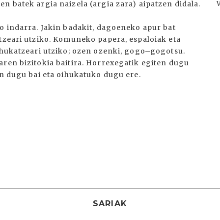
n batek argia naizela (argia zara) aipatzen didala.
o indarra. Jakin badakit, dagoeneko apur bat
atzeari utziko. Komuneko papera, espaloiak eta
oihukatzeari utziko; ozen ozenki, gogo–gogotsu.
aren bizitokia baitira. Horrexegatik egiten dugu
en dugu bai eta oihukatuko dugu ere.
SARIAK