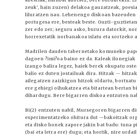
abestiak, hainbat ahotsez, bere buruarekin. Li
zeuk’, hain zuzen) delakoa gauzatzeak, poesia
liluratzen nau. Lehenengo diskoan bazeuden i
portugesa ere, besteak beste. Guzti–guztietan 
zer edo zer; seguru asko, burura datorkit,
horrexetatik norbanakoa islatu eta sortzeko a
Madrilen dauden tabernetako komuneko pap
dagoen ?imi?oa baino ez da. Kaleak ilunegiak 
izango balira legez, haiek berek okupatu ost
balio ez duten jostailuak dira. Hitzak — hitza
ailegatzen zaizkigun hitzok oldartu, bortxatu
ere gehiegi oihukatzea eta bitartean bertan b
dihardugu. Bere bigarren diskoa entzuten nab
Bi(2) entzuten nabil, Mursegoren bigarren di
esperimentatzeko ohitura dut —bakoitzak org
eta disko honek zapore jakin bat badu: tuna 
(bai eta letra ere) dugu; eta hortik, nire urd