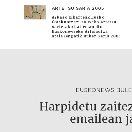
ARTETSU SARIA 2005
Arbaso Elkarteak Eusko
Ikaskuntzari 2005eko Artetsu
sarietako bat eman dio
Euskonewseko Artisautza
atalarengatik Buber Saria 2003
EUSKONEWS BULE
Harpidetu zaitez
emailean j