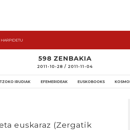
HARPIDETU
598 ZENBAKIA
2011-10-28 / 2011-11-04
TZOKO IRUDIAK
EFEMERIDEAK
EUSKOBOOKS
KOSMO
eta euskaraz (Zergatik