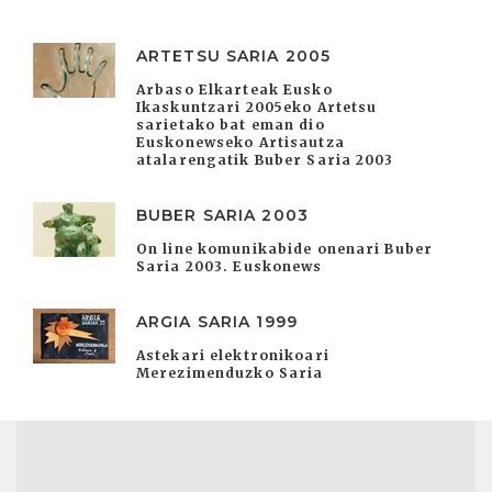
ARTETSU SARIA 2005
Arbaso Elkarteak Eusko
Ikaskuntzari 2005eko Artetsu
sarietako bat eman dio
Euskonewseko Artisautza
atalarengatik Buber Saria 2003
BUBER SARIA 2003
On line komunikabide onenari Buber
Saria 2003. Euskonews
ARGIA SARIA 1999
Astekari elektronikoari
Merezimenduzko Saria