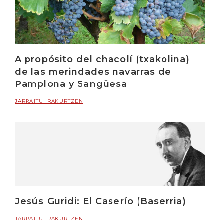
A propósito del chacolí (txakolina)
de las merindades navarras de
Pamplona y Sangüesa
JARRAITU IRAKURTZEN
Jesús Guridi: El Caserío (Baserria)
JARRAITU IRAKURTZEN