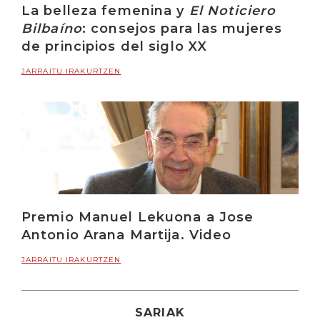
La belleza femenina y
El Noticiero
Bilbaíno
: consejos para las mujeres
de principios del siglo XX
JARRAITU IRAKURTZEN
Premio Manuel Lekuona a Jose
Antonio Arana Martija. Video
JARRAITU IRAKURTZEN
SARIAK