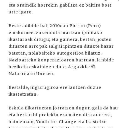
eta oraindik horrekin gabiltza ez baitira bost
urte igaro.
Beste adibide bat, 2010ean Piuran (Peru)
emakumeei zuzenduta martxan ipinitako
ikastaroak ditugu; eta gainera, bertan, josten
dituzten arropak salgai ipintzen dituzte bazar
batetan, nolabaiteko autogestioa bilatuz.
Nazioarteko kooperazioaren barruan, lanbide
heziketa eskaintzen dute. Argazkia: ©
Nafarroako Unesco.
Bestalde, ingurugiroa ere lantzen duzue
ikastetxetan.
Eskola Elkartuetan jorratzen dugun gaia da hau
eta bertan bi proiektu eramaten dira aurrera,
hain zuzen, Youth for Change eta Ikastetxe