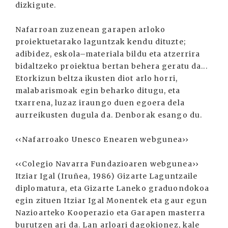
dizkigute.
Nafarroan zuzenean garapen arloko
proiektuetarako laguntzak kendu dituzte;
adibidez, eskola–materiala bildu eta atzerrira
bidaltzeko proiektua bertan behera geratu da...
Etorkizun beltza ikusten diot arlo horri,
malabarismoak egin beharko ditugu, eta
txarrena, luzaz iraungo duen egoera dela
aurreikusten dugula da. Denborak esango du.
‹‹Nafarroako Unesco Enearen webgunea››
‹‹Colegio Navarra Fundazioaren webgunea››
Itziar Igal (Iruñea, 1986) Gizarte Laguntzaile
diplomatura, eta Gizarte Laneko graduondokoa
egin zituen Itziar Igal Monentek eta gaur egun
Nazioarteko Kooperazio eta Garapen masterra
burutzen ari da. Lan arloari dagokionez, kale