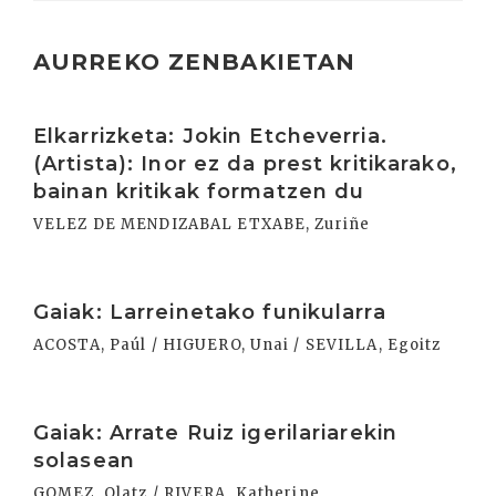
AURREKO ZENBAKIETAN
Irakurri
Elkarrizketa: Jokin Etcheverria.
(Artista): Inor ez da prest kritikarako,
bainan kritikak formatzen du
VELEZ DE MENDIZABAL ETXABE, Zuriñe
Irakurri
Gaiak: Larreinetako funikularra
ACOSTA, Paúl / HIGUERO, Unai / SEVILLA, Egoitz
Irakurri
Gaiak: Arrate Ruiz igerilariarekin
solasean
GOMEZ, Olatz / RIVERA, Katherine