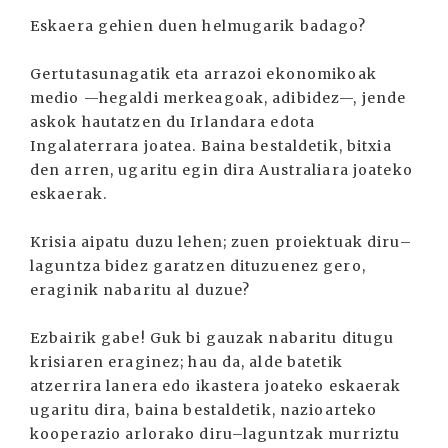
Eskaera gehien duen helmugarik badago?
Gertutasunagatik eta arrazoi ekonomikoak
medio —hegaldi merkeagoak, adibidez—, jende
askok hautatzen du Irlandara edota
Ingalaterrara joatea. Baina bestaldetik, bitxia
den arren, ugaritu egin dira Australiara joateko
eskaerak.
Krisia aipatu duzu lehen; zuen proiektuak diru–
laguntza bidez garatzen dituzuenez gero,
eraginik nabaritu al duzue?
Ezbairik gabe! Guk bi gauzak nabaritu ditugu
krisiaren eraginez; hau da, alde batetik
atzerrira lanera edo ikastera joateko eskaerak
ugaritu dira, baina bestaldetik, nazioarteko
kooperazio arlorako diru–laguntzak murriztu