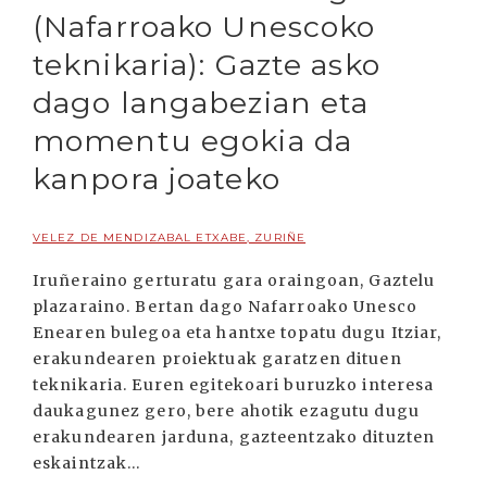
(Nafarroako Unescoko
teknikaria): Gazte asko
dago langabezian eta
momentu egokia da
kanpora joateko
VELEZ DE MENDIZABAL ETXABE, ZURIÑE
Iruñeraino gerturatu gara oraingoan, Gaztelu
plazaraino. Bertan dago Nafarroako Unesco
Enearen bulegoa eta hantxe topatu dugu Itziar,
erakundearen proiektuak garatzen dituen
teknikaria. Euren egitekoari buruzko interesa
daukagunez gero, bere ahotik ezagutu dugu
erakundearen jarduna, gazteentzako dituzten
eskaintzak...