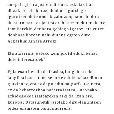
au–pair gisara joaten direnek eskolak har
ditzakete, eta beraz, denbora gutxiago
igarotzen dute umeak zaintzen; baina badira
ikastaroetara ez joatea erabakitzen dutenak ere,
familiarekin denbora gehiago igaroz, eta euren
denbora librean nahi dutena egiten dute.
Argazkia: Ainara Arregi
Eta atzerrira joateko zein profil eduki behar
dute interesatuek?
Egia esan berdin da ikaslea, langabea edo
langilea izan. Hamasei urte eduki behar dituzu
gutxienez, eta ez dago adin mugarik. Gainera,
ez da beharrezkoa nafarra izatea, Europako
Erkidegokoa izatearekin aski da, izan ere,
Europar Batasunetik jasotako diru–laguntzen
bidez eramaten baitira aurrera.