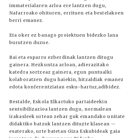
immaterialaren arloa ere lantzen dugu,
Nafarroako ohituren, errituen eta bestelakoen
berri emanez.
Eta oker ez banago proiektuen bidezko lana
burutzen duzue.
Bai eta esparru ezberdinak lantzen ditugu
gainera. Hezkuntza arloan, adierazitako
katedra sortzeaz gainera, egun puntualki
kolaboratzen dugu haiekin, hitzaldiak emanez
edota konferentziatan esku–hartuz,adibidez.
Bestalde, Eskola Elkartuko partaideekin
sentsibilizazioa lantzen dugu, normalean
irakasleek urtean zehar guk emandako unitate
didaktiko batzuk lantzen dituzte klasean —
esaterako, urte batetan Giza Eskubideak gaia