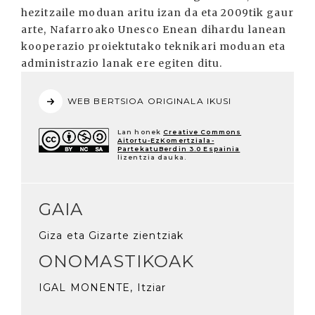
hezitzaile moduan aritu izan da eta 2009tik gaur
arte, Nafarroako Unesco Enean dihardu lanean
kooperazio proiektutako teknikari moduan eta
administrazio lanak ere egiten ditu.
WEB BERTSIOA ORIGINALA IKUSI
Lan honek
Creative Commons
Aitortu-EzKomertziala-
PartekatuBerdin 3.0 Espainia
lizentzia dauka.
GAIA
Giza eta Gizarte zientziak
ONOMASTIKOAK
IGAL MONENTE, Itziar