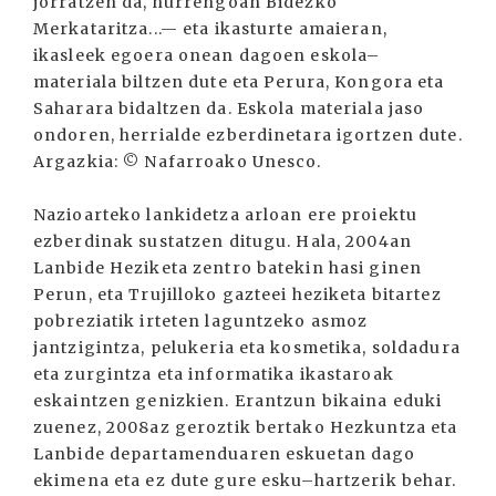
jorratzen da, hurrengoan Bidezko
Merkataritza...— eta ikasturte amaieran,
ikasleek egoera onean dagoen eskola–
materiala biltzen dute eta Perura, Kongora eta
Saharara bidaltzen da. Eskola materiala jaso
ondoren, herrialde ezberdinetara igortzen dute.
Argazkia: © Nafarroako Unesco.
Nazioarteko lankidetza arloan ere proiektu
ezberdinak sustatzen ditugu. Hala, 2004an
Lanbide Heziketa zentro batekin hasi ginen
Perun, eta Trujilloko gazteei heziketa bitartez
pobreziatik irteten laguntzeko asmoz
jantzigintza, pelukeria eta kosmetika, soldadura
eta zurgintza eta informatika ikastaroak
eskaintzen genizkien. Erantzun bikaina eduki
zuenez, 2008az geroztik bertako Hezkuntza eta
Lanbide departamenduaren eskuetan dago
ekimena eta ez dute gure esku–hartzerik behar.