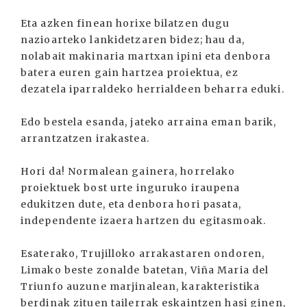
Eta azken finean horixe bilatzen dugu
nazioarteko lankidetzaren bidez; hau da,
nolabait makinaria martxan ipini eta denbora
batera euren gain hartzea proiektua, ez
dezatela iparraldeko herrialdeen beharra eduki.
Edo bestela esanda, jateko arraina eman barik,
arrantzatzen irakastea.
Hori da! Normalean gainera, horrelako
proiektuek bost urte inguruko iraupena
edukitzen dute, eta denbora hori pasata,
independente izaera hartzen du egitasmoak.
Esaterako, Trujilloko arrakastaren ondoren,
Limako beste zonalde batetan, Viña Maria del
Triunfo auzune marjinalean, karakteristika
berdinak zituen tailerrak eskaintzen hasi ginen,