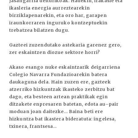
Jasangarria deiturikoak. Hauekin, irakasle eta
ikasleria energia aurreztearekin
birziklapenarekin, eta oro har, garapen
iraunkorraren inguruko kontzeptuekin
trebatzea bilatzen dugu.
Gazteei zuzendutako astekaria garenez gero,
zer eskaintzen diozue sektore horri?
Akaso esango nuke eskaintzarik deigarriena
Colegio Navarra Fundazioarekin batera
daukaguna dela. Hain zuzen ere, gazteek
atzerriko hizkuntzak ikasteko zerbitzu bat
dago, eta besteen artean praktikak egin
ditzakete enpresaren batetan, edota au–pair
moduan joan daitezke... Baina beti ere
hizkuntza bat ikastera bideratuta: ingelesa,
txinera, frantsesa...