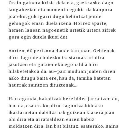
Orain gainera krisia dela eta, gazte asko dago
langabezian eta momentu egokia da kanpora
joateko; guk igarri dugu behintzat jende
gehiagok eman duela izena. Horrez aparte,
hemen lanean nagoenetik urtetik urtera zifrek
gora egin dutela ikusi dut.
Aurten, 60 pertsona daude kanpoan. Gehienak
diru–laguntza bidezko ikastaroak ari dira
jasotzen eta gutxieneko egonaldia hiru
hilabetetakoa da. au–pair moduan joaten diren
asko ditugu baita ere, hau da, familia batetan
haurrak zaintzen dituztenak...
Han egonda, bakoitzak bere bidea jarraitzen du,
hau da, esaterako, diru–laguntza bidezko
ikastaroetan dabiltzanak goizean klasera joan
ohi dira eta arratsaldean euren kabuz
moldatzen dira, lan bat bilatuz, esaterako. Baina