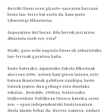
Berriki Unescoren gizarte–sarearen barruan
beste lan–lerro bat sortu da, hain justu
Liburutegi Elkartuena.
Suposatzen dut beraz, ildo horiek jorratzen
dituzuela zuek ere, ezta?
Noski, gure xede nagusia Unescok zehaztutako
lan–lerroak garatzea baita.
Esate baterako, aipatutako Eskola Elkartuak
alorrean 2004. urtean hasi ginen lanean, urte
batean ikastetxeak gehitzen zaizkigu, beste
batzuk joaten dira gehiago ezin dutelako
eskaini... Bestalde, 2008an, Nafarroako
Unibertsitate Publikoan Unesco katedra sortu
zen —egun independenteki funtzionatzen
duela aipatu behar da. Horrez gainera, ondare