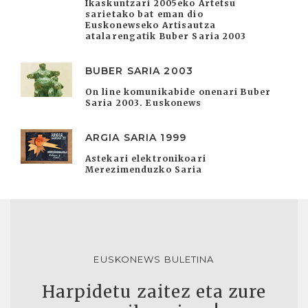
Ikaskuntzari 2005eko Artetsu
sarietako bat eman dio
Euskonewseko Artisautza
atalarengatik Buber Saria 2003
BUBER SARIA 2003
On line komunikabide onenari Buber
Saria 2003. Euskonews
ARGIA SARIA 1999
Astekari elektronikoari
Merezimenduzko Saria
EUSKONEWS BULETINA
Harpidetu zaitez eta zure