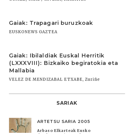
Irakurri
Gaiak: Trapagari buruzkoak
EUSKONEWS GAZTEA
Irakurri
Gaiak: Ibilaldiak Euskal Herritik
(LXXXVIII): Bizkaiko begiratokia eta
Mallabia
VELEZ DE MENDIZABAL ETXABE, Zuriñe
SARIAK
ARTETSU SARIA 2005
Arbaso Elkarteak Eusko