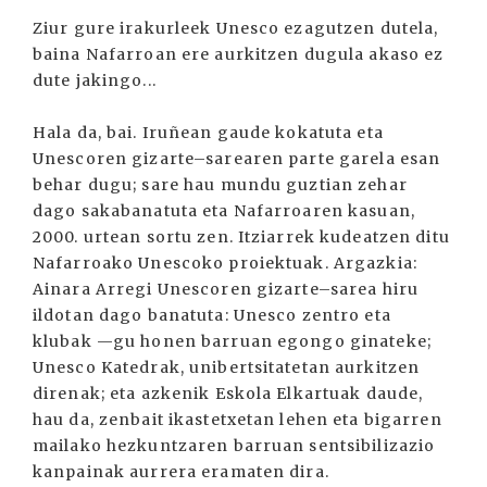
Ziur gure irakurleek Unesco ezagutzen dutela,
baina Nafarroan ere aurkitzen dugula akaso ez
dute jakingo...
Hala da, bai. Iruñean gaude kokatuta eta
Unescoren gizarte–sarearen parte garela esan
behar dugu; sare hau mundu guztian zehar
dago sakabanatuta eta Nafarroaren kasuan,
2000. urtean sortu zen. Itziarrek kudeatzen ditu
Nafarroako Unescoko proiektuak. Argazkia:
Ainara Arregi Unescoren gizarte–sarea hiru
ildotan dago banatuta: Unesco zentro eta
klubak —gu honen barruan egongo ginateke;
Unesco Katedrak, unibertsitatetan aurkitzen
direnak; eta azkenik Eskola Elkartuak daude,
hau da, zenbait ikastetxetan lehen eta bigarren
mailako hezkuntzaren barruan sentsibilizazio
kanpainak aurrera eramaten dira.