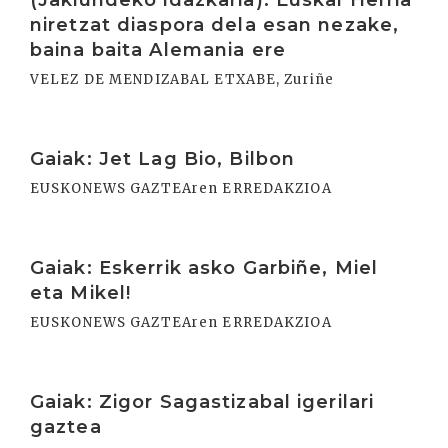
(Jakiundeko idazkaria): Euskal Herria
niretzat diaspora dela esan nezake,
baina baita Alemania ere
VELEZ DE MENDIZABAL ETXABE, Zuriñe
Irakurri
Gaiak: Jet Lag Bio, Bilbon
EUSKONEWS GAZTEAren ERREDAKZIOA
Irakurri
Gaiak: Eskerrik asko Garbiñe, Miel
eta Mikel!
EUSKONEWS GAZTEAren ERREDAKZIOA
Irakurri
Gaiak: Zigor Sagastizabal igerilari
gaztea