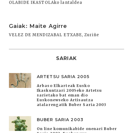
OLABIDE IKASTOLAko lantaldea
Irakurri
Gaiak: Maite Agirre
VELEZ DE MENDIZABAL ETXABE, Zuriñe
SARIAK
ARTETSU SARIA 2005
Arbaso Elkarteak Eusko
Ikaskuntzari 2005eko Artetsu
sarietako bat eman dio
Euskonewseko Artisautza
atalarengatik Buber Saria 2003
BUBER SARIA 2003
On line komunikabide onenari Buber