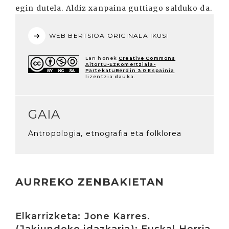
egin dutela. Aldiz xanpaina guttiago salduko da.
WEB BERTSIOA ORIGINALA IKUSI
Lan honek
Creative Commons
Aitortu-EzKomertziala-
PartekatuBerdin 3.0 Espainia
lizentzia dauka.
GAIA
Antropologia, etnografia eta folklorea
AURREKO ZENBAKIETAN
Irakurri
Elkarrizketa: Jone Karres.