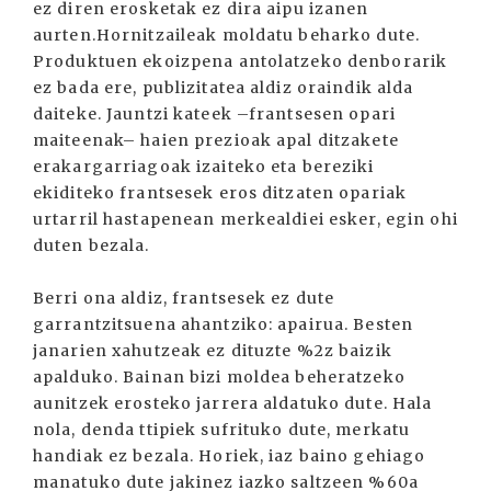
ez diren erosketak ez dira aipu izanen
aurten.Hornitzaileak moldatu beharko dute.
Produktuen ekoizpena antolatzeko denborarik
ez bada ere, publizitatea aldiz oraindik alda
daiteke. Jauntzi kateek –frantsesen opari
maiteenak– haien prezioak apal ditzakete
erakargarriagoak izaiteko eta bereziki
ekiditeko frantsesek eros ditzaten opariak
urtarril hastapenean merkealdiei esker, egin ohi
duten bezala.
Berri ona aldiz, frantsesek ez dute
garrantzitsuena ahantziko: apairua. Besten
janarien xahutzeak ez dituzte %2z baizik
apalduko. Bainan bizi moldea beheratzeko
aunitzek erosteko jarrera aldatuko dute. Hala
nola, denda ttipiek sufrituko dute, merkatu
handiak ez bezala. Horiek, iaz baino gehiago
manatuko dute jakinez iazko saltzeen %60a