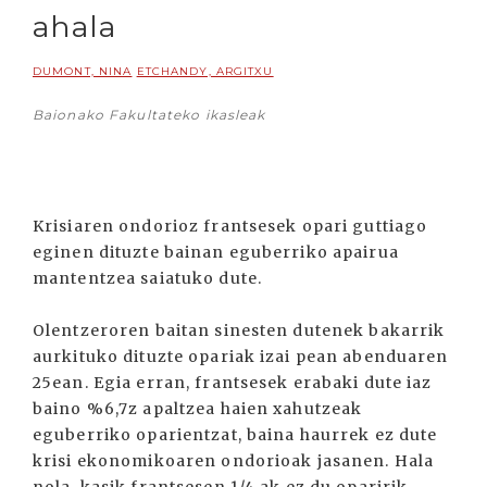
ahala
DUMONT, NINA
ETCHANDY, ARGITXU
Baionako Fakultateko ikasleak
Krisiaren ondorioz frantsesek opari guttiago
eginen dituzte bainan eguberriko apairua
mantentzea saiatuko dute.
Olentzeroren baitan sinesten dutenek bakarrik
aurkituko dituzte opariak izai pean abenduaren
25ean. Egia erran, frantsesek erabaki dute iaz
baino %6,7z apaltzea haien xahutzeak
eguberriko oparientzat, baina haurrek ez dute
krisi ekonomikoaren ondorioak jasanen. Hala