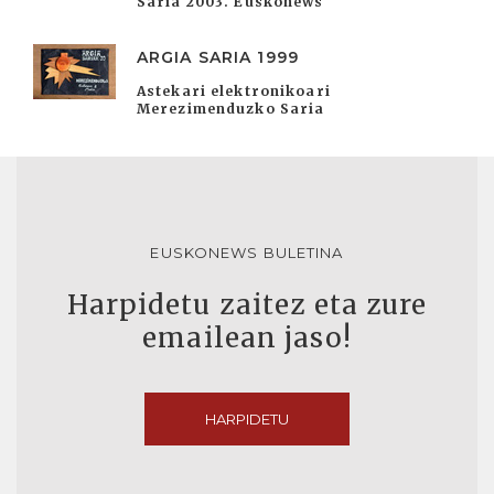
Saria 2003. Euskonews
ARGIA SARIA 1999
Astekari elektronikoari
Merezimenduzko Saria
EUSKONEWS BULETINA
Harpidetu zaitez eta zure
emailean jaso!
HARPIDETU