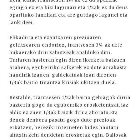
nola, kasik frantsesen 1/4 ak ez du oparirik
egingo ez eta bizi lagunari eta 1/2ak ez du deus
oparituko familiari eta are guttiago lagunei eta
lankideei.
Elikadura eta ezantzaren prezioaren
goititzearen ondorioz, frantsesen 3/4 ak urte
bukaerako diru xahutzeak apalduko ditu.
Urriaren hasieran egin diren ikerketa batzuen
arabera, eguberriko salketek ez dute arrakasta
handirik izanen, galdekatuak izan direnen
1/3ak baitio finantza krisiak ukitzen duela.
Bestalde, frantsesen 1/2ak baino gehiagok dirua
baztertu gogo du eguberriko erosketentzat, iaz
aldiz ez zuen 1/3ak baizik dirua ahoratu.Eta
denek denbora pasatu gogo dute prezioak
erkatzen, bereziki interneten bidez hautatu
aintzin zein dendetan erosketak egin. Baliosak