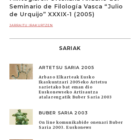
Seminario de Filología Vasca “Julio
de Urquijo” XXXIX-1 (2005)
JARRAITU IRAKURTZEN
SARIAK
ARTETSU SARIA 2005
Arbaso Elkarteak Eusko
Ikaskuntzari 2005eko Artetsu
sarietako bat eman dio
Euskonewseko Artisautza
atalarengatik Buber Saria 2003
BUBER SARIA 2003
On line komunikabide onenari Buber
Saria 2003. Euskonews