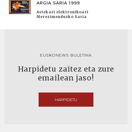
ARGIA SARIA 1999
Astekari elektronikoari
Merezimenduzko Saria
EUSKONEWS BULETINA
Harpidetu zaitez eta zure
emailean jaso!
HARPIDETU