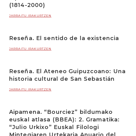
(1814-2000)
JARRAITU IRAKURTZEN
Reseña. El sentido de la existencia
JARRAITU IRAKURTZEN
Reseña. El Ateneo Guipuzcoano: Una
historia cultural de San Sebastián
JARRAITU IRAKURTZEN
Aipamena. “Bourciez” bildumako
euskal atlasa (BBEA): 2. Gramatika:
“Julio Urkixo” Euskal Filologi
Mintegiaren Urtekaria Anuario del