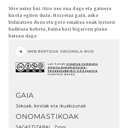
Nire ustez bai. Giro oso ona dago eta gainera
kirola egiten duzu. Horretaz gain, asko
bidaiatzen duzu eta gero emaitza onak lortzen
badituzu hobeto, baina hori bigarren plano
batean dago.
WEB BERTSIOA ORIGINALA IKUSI
Lan honek
Creative Commons
Aitortu-EzKomertziala-
PartekatuBerdin 3.0 Espainia
lizentzia dauka.
GAIA
Jokoak, kirolak eta ikuskizunak
ONOMASTIKOAK
SAGASTIZABAL, Zigor