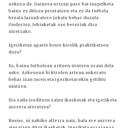
nekeza da. Gainera urtean pare bat txapelketa
baino ez dituzu prestatzen eta ez da futbola
bezala larunbatero jokatu behar duzula.
Ondorioz, lehiaketak oso bereziak dira
niretzako.
Igeriketaz aparte beste kirolik praktikatzen
duzu?
Ez, baina futbolean aritzen nintzen orain dela
asko. Azkenean bi kirolen artean aukeratu
behar izan nuen eta igeriketarekin gelditu
nintzen.
Eta zaila iruditzen zaizu ikasketak eta igeriketa
aurrera ateratzea?
Bueno, ni nahiko alferra naiz, hala ere aurrera
ateratzen ditut ikasketak. Igeriketa errazagoa