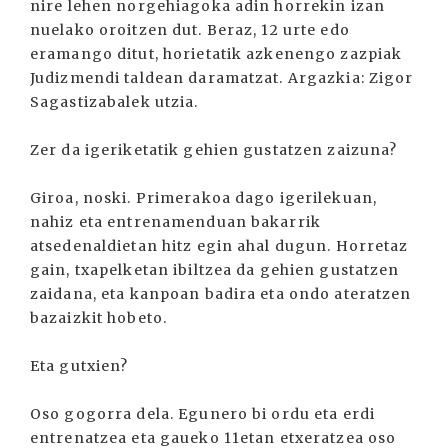
nire lehen norgehiagoka adin horrekin izan
nuelako oroitzen dut. Beraz, 12 urte edo
eramango ditut, horietatik azkenengo zazpiak
Judizmendi taldean daramatzat. Argazkia: Zigor
Sagastizabalek utzia.
Zer da igeriketatik gehien gustatzen zaizuna?
Giroa, noski. Primerakoa dago igerilekuan,
nahiz eta entrenamenduan bakarrik
atsedenaldietan hitz egin ahal dugun. Horretaz
gain, txapelketan ibiltzea da gehien gustatzen
zaidana, eta kanpoan badira eta ondo ateratzen
bazaizkit hobeto.
Eta gutxien?
Oso gogorra dela. Egunero bi ordu eta erdi
entrenatzea eta gaueko 11etan etxeratzea oso