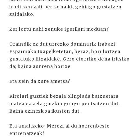
iruditzen zait pertsonalki, gehiago gustatzen
zaidalako.
Zer lortu nahi zenuke igerilari moduan?
Oraindik ez dut urrezko dominarik irabazi
Espainiako txapelketetan, beraz, hori lortzea
gustatuko litzaidake. Gero etorriko dena iritsiko
da; baina aurrena horixe.
Eta zein da zure ametsa?
Kirolari guztiek bezala olinpiada batzuetara
joatea ez zela gaizki egongo pentsatzen dut.
Baina ezinezkoa ikusten dut.
Eta amaitzeko. Merezi al du horrenbeste
entrenatzeak?