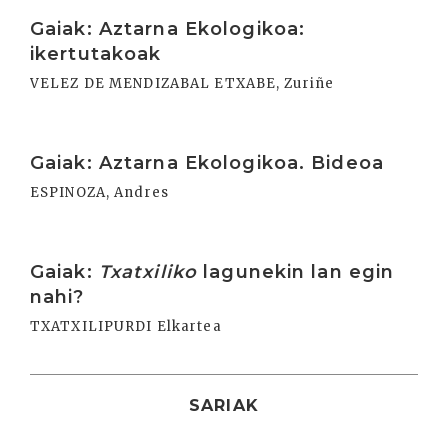
Irakurri
Gaiak: Aztarna Ekologikoa:
ikertutakoak
VELEZ DE MENDIZABAL ETXABE, Zuriñe
Irakurri
Gaiak: Aztarna Ekologikoa. Bideoa
ESPINOZA, Andres
Irakurri
Gaiak:
Txatxiliko
lagunekin lan egin
nahi?
TXATXILIPURDI Elkartea
SARIAK