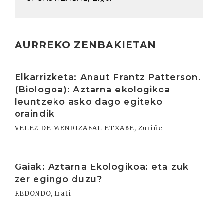
AURREKO ZENBAKIETAN
Irakurri
Elkarrizketa: Anaut Frantz Patterson.
(Biologoa): Aztarna ekologikoa
leuntzeko asko dago egiteko
oraindik
VELEZ DE MENDIZABAL ETXABE, Zuriñe
Irakurri
Gaiak: Aztarna Ekologikoa: eta zuk
zer egingo duzu?
REDONDO, Irati