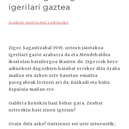
igerilari gaztea
OLABIDE IKASTOLAKO LANTALDEA
Zigor Sagastizabal 1991. urtean jaiotakoa
igerilari gazte arabarra da eta Mendebaldea
ikastolan batxilergoa ikasten du. Zigorrek bere
adinekoei dagozkien hainbat errekor ditu Araba
mailan eta azken urte hauetan emaitza
paregabeak lortzen ari da; Euskadi eta baita
Espainia mailan ere.
Galdera honekin hasi behar gara. Zenbat
urterekin hasi zinen igerian?
Orain dela asko! Gutxienez sei urte nituenetik;