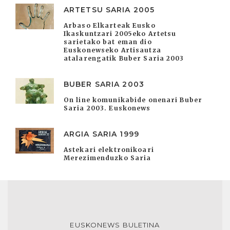
ARTETSU SARIA 2005
Arbaso Elkarteak Eusko
Ikaskuntzari 2005eko Artetsu
sarietako bat eman dio
Euskonewseko Artisautza
atalarengatik Buber Saria 2003
BUBER SARIA 2003
On line komunikabide onenari Buber
Saria 2003. Euskonews
ARGIA SARIA 1999
Astekari elektronikoari
Merezimenduzko Saria
EUSKONEWS BULETINA