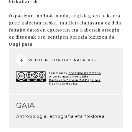
bizkaitarrak.
Ospakizun moduak modu, argi dagoen bakarra
gure kaleetan neska–mutilen alaitasuna ez dela
faltako datozen egunotan eta Gabonak atsegin
ez dituenak ere, sentipen berezia bizitzen du.
Ongi pasa!
WEB BERTSIOA ORIGINALA IKUSI
Lan honek
Creative Commons
Aitortu-EzKomertziala-
PartekatuBerdin 3.0 Espainia
lizentzia dauka.
GAIA
Antropologia, etnografia eta folklorea