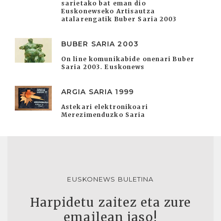
sarietako bat eman dio
Euskonewseko Artisautza
atalarengatik Buber Saria 2003
BUBER SARIA 2003
On line komunikabide onenari Buber
Saria 2003. Euskonews
ARGIA SARIA 1999
Astekari elektronikoari
Merezimenduzko Saria
EUSKONEWS BULETINA
Harpidetu zaitez eta zure
emailean jaso!