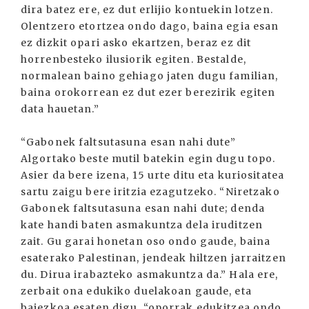
dira batez ere, ez dut erlijio kontuekin lotzen.
Olentzero etortzea ondo dago, baina egia esan
ez dizkit opari asko ekartzen, beraz ez dit
horrenbesteko ilusiorik egiten. Bestalde,
normalean baino gehiago jaten dugu familian,
baina orokorrean ez dut ezer berezirik egiten
data hauetan.”
“Gabonek faltsutasuna esan nahi dute”
Algortako beste mutil batekin egin dugu topo.
Asier da bere izena, 15 urte ditu eta kuriositatea
sartu zaigu bere iritzia ezagutzeko. “Niretzako
Gabonek faltsutasuna esan nahi dute; denda
kate handi baten asmakuntza dela iruditzen
zait. Gu garai honetan oso ondo gaude, baina
esaterako Palestinan, jendeak hiltzen jarraitzen
du. Dirua irabazteko asmakuntza da.” Hala ere,
zerbait ona edukiko duelakoan gaude, eta
baiezkoa esaten digu, “oporrak edukitzea ondo