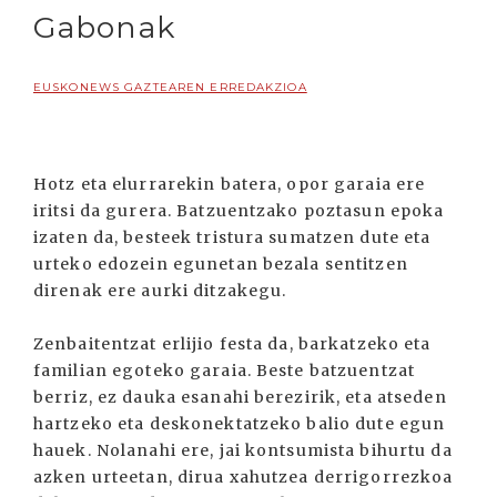
Gabonak
EUSKONEWS GAZTEAREN ERREDAKZIOA
Hotz eta elurrarekin batera, opor garaia ere
iritsi da gurera. Batzuentzako poztasun epoka
izaten da, besteek tristura sumatzen dute eta
urteko edozein egunetan bezala sentitzen
direnak ere aurki ditzakegu.
Zenbaitentzat erlijio festa da, barkatzeko eta
familian egoteko garaia. Beste batzuentzat
berriz, ez dauka esanahi berezirik, eta atseden
hartzeko eta deskonektatzeko balio dute egun
hauek. Nolanahi ere, jai kontsumista bihurtu da
azken urteetan, dirua xahutzea derrigorrezkoa