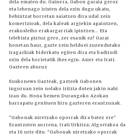
dela ematen du. Gainera, Gabon garaia geroz
eta lehenago iristen dela ezin dugu ukatu,
behintzat horretan saiatzen dira udal zein
komertzioak, dela kaleak argiekin apaintzen,
erakusleiho erakargarriak ipintzen... Eta
telebista piztuz gero, zer esanik ez! Garai
honetan haur, gazte zein helduei zuzendutako
iragarkiak biderkatu egiten dira eta badirudi
ezin dela horietatik ihes egin. Asier eta Irati.
Gazteen aburuz
Euskonews Gazteak, gazteek Gabonen
inguruan zein nolako iritzia duten jakin nahi
izan du. Hona hemen Durangoko Azokan
harrapatu genituen hiru gazteren erantzunak.
“Gabonak niretzako oporrak dira batez ere”
Erantzuten aurrena, Irati Urkitza; Algortakoa da
eta 16 urte ditu. “Gabonak niretzako oporrak