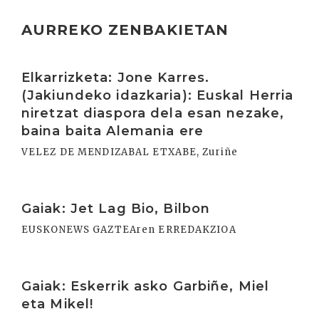
AURREKO ZENBAKIETAN
Irakurri
Elkarrizketa: Jone Karres.
(Jakiundeko idazkaria): Euskal Herria
niretzat diaspora dela esan nezake,
baina baita Alemania ere
VELEZ DE MENDIZABAL ETXABE, Zuriñe
Irakurri
Gaiak: Jet Lag Bio, Bilbon
EUSKONEWS GAZTEAren ERREDAKZIOA
Irakurri
Gaiak: Eskerrik asko Garbiñe, Miel
eta Mikel!