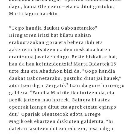
dago, baina Olentzero–eta ez ditut gustuko.”
Marta lagun batekin.
“Gogo handia daukat Gabonetarako”
Hirugarren iritzi bat bilatu nahian
erakustazokan gora eta behera ibili eta
azkenean lotsatzen ez den neskatxa baten
erantzuna jasotzen dugu. Beste bizkaitar bat,
hau da hau kointzidentzia! Marta Bidartek 15
urte ditu eta Abadiñon bizi da. “Gogo handia
daukat Gabonetarako, gustuko ditut jai hauek,”
aitortzen digu. Zergatik? Izan da gure hurrengo
galdera. “Familia Madriletik etortzen da, eta
pozik jartzen nau horrek. Gainera bi astez
oporrak izango ditut eta aprobetxatu egingo
dut.” Opariak Olentzerok edota Errege
Magikoek ekartzen dizkioten galdetuta, “bi
datetan jasotzen dut zer edo zer,” esan digu