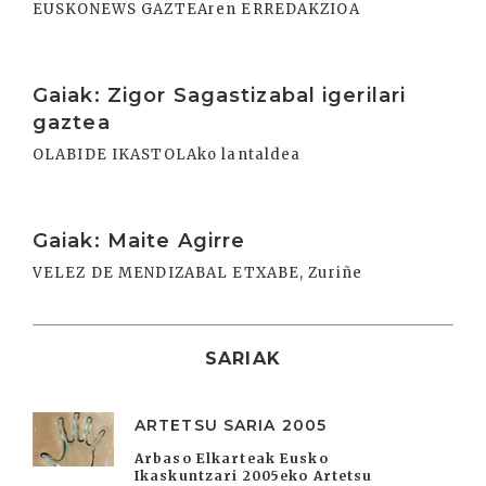
EUSKONEWS GAZTEAren ERREDAKZIOA
Irakurri
Gaiak: Zigor Sagastizabal igerilari
gaztea
OLABIDE IKASTOLAko lantaldea
Irakurri
Gaiak: Maite Agirre
VELEZ DE MENDIZABAL ETXABE, Zuriñe
SARIAK
ARTETSU SARIA 2005
Arbaso Elkarteak Eusko
Ikaskuntzari 2005eko Artetsu