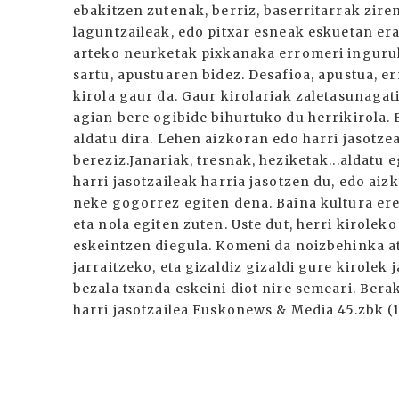
ebakitzen zutenak, berriz, baserritarrak zire
laguntzaileak, edo pitxar esneak eskuetan er
arteko neurketak pixkanaka erromeri inguruko
sartu, apustuaren bidez. Desafioa, apustua, er
kirola gaur da. Gaur kirolariak zaletasunagat
agian bere ogibide bihurtuko du herrikirola. 
aldatu dira. Lehen aizkoran edo harri jasotzea
bereziz.Janariak, tresnak, heziketak...aldatu 
harri jasotzaileak harria jasotzen du, edo aiz
neke gogorrez egiten dena. Baina kultura ere
eta nola egiten zuten. Uste dut, herri kirole
eskeintzen diegula. Komeni da noizbehinka at
jarraitzeko, eta gizaldiz gizaldi gure kirolek j
bezala txanda eskeini diot nire semeari. Bera
harri jasotzailea Euskonews & Media 45.zbk (1