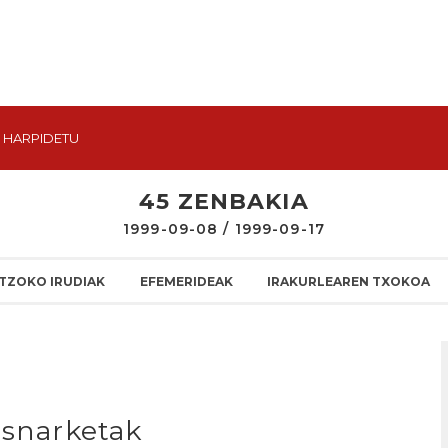
HARPIDETU
45 ZENBAKIA
1999-09-08 / 1999-09-17
TZOKO IRUDIAK
EFEMERIDEAK
IRAKURLEAREN TXOKOA
usnarketak