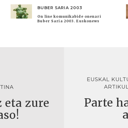
BUBER SARIA 2003
On line komunikabide onenari
Buber Saria 2003. Euskonews
EUSKAL KULT
ARTIKU
TINA
Parte ha
 eta zure
aso!