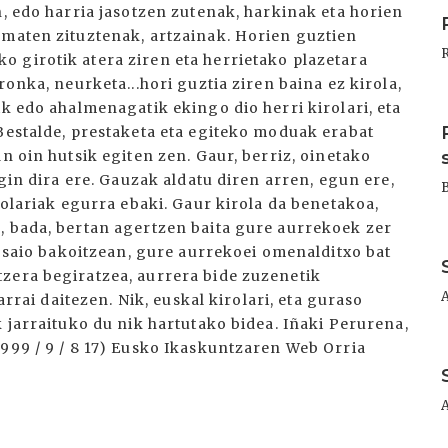
I
n, edo harria jasotzen zutenak, harkinak eta horien
amaten zituztenak, artzainak. Horien guztien
 girotik atera ziren eta herrietako plazetara
ronka, neurketa...hori guztia ziren baina ez kirola,
ik edo ahalmenagatik ekingo dio herri kirolari, eta
I
Bestalde, prestaketa eta egiteko moduak erabat
n oin hutsik egiten zen. Gaur, berriz, oinetako
egin dira ere. Gauzak aldatu diren arren, egun ere,
kolariak egurra ebaki. Gaur kirola da benetakoa,
, bada, bertan agertzen baita gure aurrekoek zer
I
ko saio bakoitzean, gure aurrekoei omenalditxo bat
zera begiratzea, aurrera bide zuzenetik
arrai daitezen. Nik, euskal kirolari, eta guraso
k jarraituko du nik hartutako bidea. Iñaki Perurena,
999 / 9 / 8 17) Eusko Ikaskuntzaren Web Orria
I