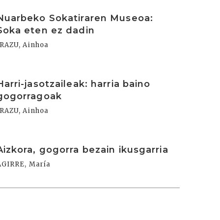
rakurri
Nuarbeko Sokatiraren Museoa:
Soka eten ez dadin
IRAZU, Ainhoa
rakurri
Harri-jasotzaileak: harria baino
gogorragoak
IRAZU, Ainhoa
rakurri
Aizkora, gogorra bezain ikusgarria
AGIRRE, María