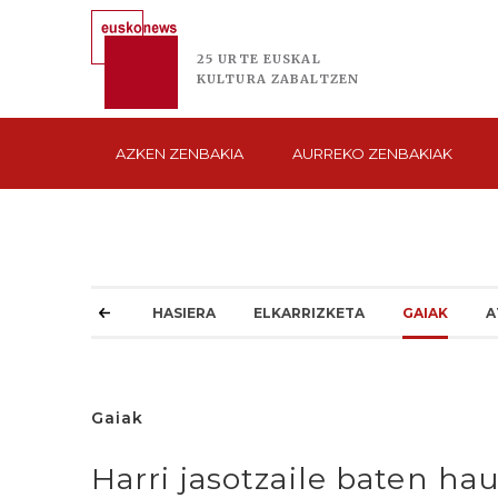
25 URTE
EUSKAL
KULTURA
ZABALTZEN
AZKEN
ZENBAKIA
AURREKO
ZENBAKIAK
HASIERA
ELKARRIZKETA
GAIAK
A
Gaiak
Harri jasotzaile baten ha