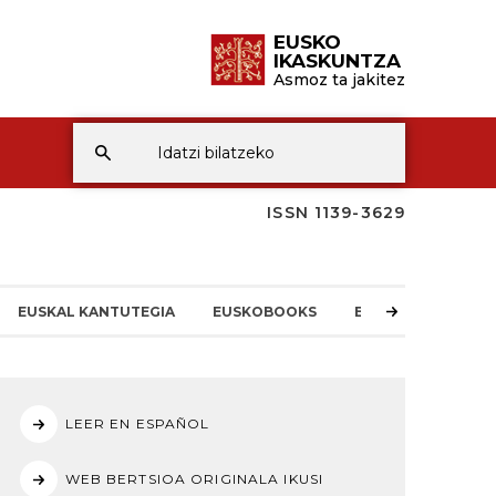
EUSKO
IKASKUNTZA
Asmoz ta jakitez
ISSN 1139-3629
EUSKAL KANTUTEGIA
EUSKOBOOKS
EI-REN BERRIAK
LEER EN ESPAÑOL
WEB BERTSIOA ORIGINALA IKUSI