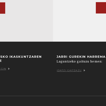
USKO IKASKUNTZAREN
JARRI GUREKIN HARREM
E
Laguntzeko gaituzu hemen:
EGIN
IDATZI GAITZAZU