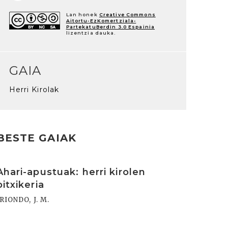
Lan honek
Creative Commons
Aitortu-EzKomertziala-
PartekatuBerdin 3.0 Espainia
lizentzia dauka.
GAIA
Herri Kirolak
BESTE GAIAK
rakurri
Ahari-apustuak: herri kirolen
bitxikeria
IRIONDO, J. M.