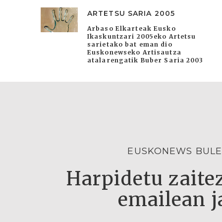
ARTETSU SARIA 2005
Arbaso Elkarteak Eusko
Ikaskuntzari 2005eko Artetsu
sarietako bat eman dio
Euskonewseko Artisautza
atalarengatik Buber Saria 2003
EUSKONEWS BULE
Harpidetu zaitez
emailean j