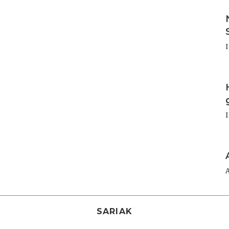
I
I
I
SARIAK