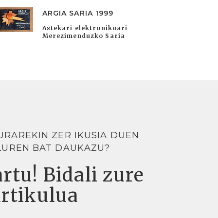
ARGIA SARIA 1999
Astekari elektronikoari
Merezimenduzko Saria
URAREKIN ZER IKUSIA DUEN
LUREN BAT DAUKAZU?
rtu! Bidali zure
artikulua