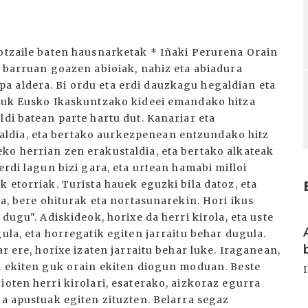
sotzaile baten hausnarketak * Iñaki Perurena Orain
u barruan goazen abioiak, nahiz eta abiadura
a aldera. Bi ordu eta erdi dauzkagu hegaldian eta
tzuk Eusko Ikaskuntzako kideei emandako hitza
ldi batean parte hartu dut. Kanariar eta
ldia, eta bertako aurkezpenean entzundako hitz
ko herrian zen erakustaldia, eta bertako alkateak
erdi lagun bizi gara, eta urtean hamabi milloi
k etorriak. Turista hauek eguzki bila datoz, eta
la, bere ohiturak eta nortasunarekin. Hori ikus
 dugu". Adiskideok, horixe da herri kirola, eta uste
I
ula, eta horregatik egiten jarraitu behar dugula.
ar ere, horixe izaten jarraitu behar luke. Iraganean,
ri ekiten guk orain ekiten diogun moduan. Beste
ioten herri kirolari, esaterako, aizkoraz egurra
ka apustuak egiten zituzten. Belarra segaz