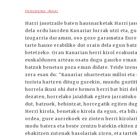
PERURENA, IÑAKI
Harri jasotzaile baten hausnarketak Harri ja
dela ordu laurden Kanariar lurrak utzi eta, g
izugarria daraman, oso gozo garamatza Europ
tarte hauxe erabiliko dut orain dela egun ba
betetzeko. Gran Kanarian herri kirol erakusta
euskaldunen artean osatu dugu gaurko emana
batzuk benetan poza eman didate. Teide izene
zera esan du: "Kanariar uharteetan milloi eta 
turista hartzen ditugu gurekin, mundu guztiti
horrela ikusi ohi dute hemen herri bat bizi de
dezaten, horrelako jaialdiak egiten jarraituko
dut, batzuek, behintzat, horregatik egiten dug
Herri kirola, benetako kirola da egun, eta bih
ordea, gure aurrekoek ez zioten herri kirola
modu batera eta beste zentzu batekin ekiten z
ebakitzen zutenak basolariak ziren, eta tarte