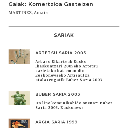
Gaiak: Komertzioa Gasteizen
MARTINEZ, Amaia
SARIAK
ARTETSU SARIA 2005
Arbaso Elkarteak Eusko
Ikaskuntzari 2005eko Artetsu
sarietako bat eman dio
Euskonewseko Artisautza
atalarengatik Buber Saria 2003
BUBER SARIA 2003
On line komunikabide onenari Buber
Saria 2003. Euskonews
ARGIA SARIA 1999