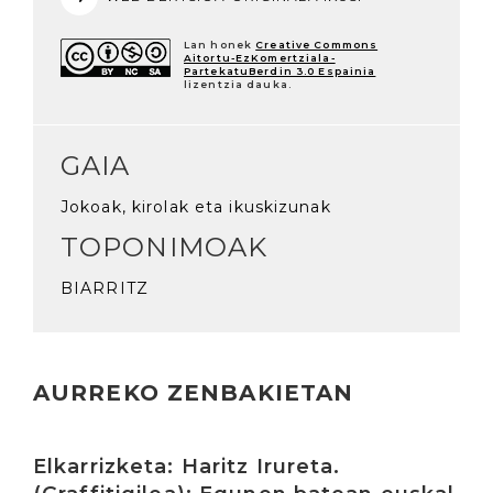
Lan honek
Creative Commons
Aitortu-EzKomertziala-
PartekatuBerdin 3.0 Espainia
lizentzia dauka.
GAIA
Jokoak, kirolak eta ikuskizunak
TOPONIMOAK
BIARRITZ
AURREKO ZENBAKIETAN
Irakurri
Elkarrizketa: Haritz Irureta.