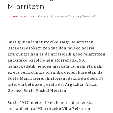
Miarritzen
Bernat Etxepare Lizeoa (Baiona)
AGUERRE, EZTITXU
Surf gunea laster irekiko zaigu Miarritzen,
itsasoari osoki zuzendua den museo berria.
Eraikuntza hau ez da arrazoirik gabe Miarritzen
aurkituko; kirol honen etorreratik, 50.
hamarkadatik, jendea markatu du nahi eta nahi
ez eta berrikuntza oraindik denen buruetan da.
Surfa Miarritzeren historian idatzia da duela 57
urte, eta betirako geratu da. Argazkia: Artzai
Gomez. Surfa Euskal Herrian
Surfa 1957an etorri zen lehen aldiko euskal
kostaldeetara. Miarritzeko Villa Belzaren