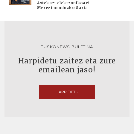
Astekari elektronikoari
Merezimenduzko Saria
EUSKONEWS BULETINA
Harpidetu zaitez eta zure
emailean jaso!
HARPIDETU