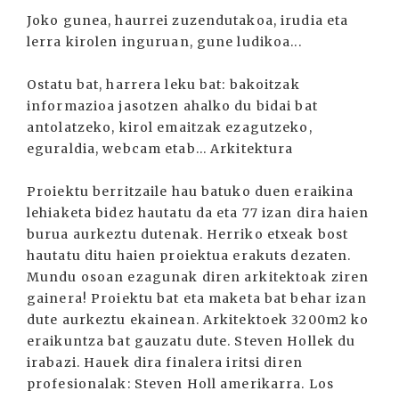
Joko gunea, haurrei zuzendutakoa, irudia eta
lerra kirolen inguruan, gune ludikoa...
Ostatu bat, harrera leku bat: bakoitzak
informazioa jasotzen ahalko du bidai bat
antolatzeko, kirol emaitzak ezagutzeko,
eguraldia, webcam etab... Arkitektura
Proiektu berritzaile hau batuko duen eraikina
lehiaketa bidez hautatu da eta 77 izan dira haien
burua aurkeztu dutenak. Herriko etxeak bost
hautatu ditu haien proiektua erakuts dezaten.
Mundu osoan ezagunak diren arkitektoak ziren
gainera! Proiektu bat eta maketa bat behar izan
dute aurkeztu ekainean. Arkitektoek 3200m2 ko
eraikuntza bat gauzatu dute. Steven Hollek du
irabazi. Hauek dira finalera iritsi diren
profesionalak: Steven Holl amerikarra. Los