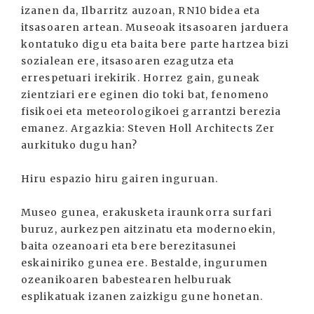
izanen da, Ilbarritz auzoan, RN10 bidea eta
itsasoaren artean. Museoak itsasoaren jarduera
kontatuko digu eta baita bere parte hartzea bizi
sozialean ere, itsasoaren ezagutza eta
errespetuari irekirik. Horrez gain, guneak
zientziari ere eginen dio toki bat, fenomeno
fisikoei eta meteorologikoei garrantzi berezia
emanez. Argazkia: Steven Holl Architects Zer
aurkituko dugu han?
Hiru espazio hiru gairen inguruan.
Museo gunea, erakusketa iraunkorra surfari
buruz, aurkezpen aitzinatu eta modernoekin,
baita ozeanoari eta bere berezitasunei
eskainiriko gunea ere. Bestalde, ingurumen
ozeanikoaren babestearen helburuak
esplikatuak izanen zaizkigu gune honetan.