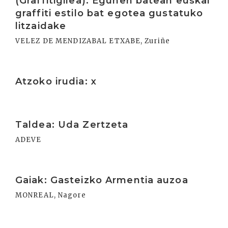
(Graffitigilea): Egunen batean euskal
graffiti estilo bat egotea gustatuko
litzaidake
VELEZ DE MENDIZABAL ETXABE, Zuriñe
Irakurri
Atzoko irudia: x
Irakurri
Taldea: Uda Zertzeta
ADEVE
Irakurri
Gaiak: Gasteizko Armentia auzoa
MONREAL, Nagore
Irakurri