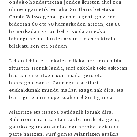
ondoko hondartzetan jendea ikusten ahal zen
uhinen gainetik lerraka. Surflariz betetako
Combi Volswagenak gero eta gehiago ziren
bideetan 60 eta 70 hamarkaden artean, eta 80
hamarkada itxaron beharko da zinezko
bihurgune bat ikusteko: surfa masen kirola
bilakatu zen eta orduan.
Lehen lehiaketa lokalek milaka pertsona bildu
zituzten. Hortik landa, surf eskolak toki askotan
hasi ziren sortzen, surf maila gero eta
hobeagoa izanki. Gaur egun surflari
euskaldunak mundu mailan ezagunak dira, eta
baita gure uhin ospetsuak ere! Surf gunea
Miarritze eta itsasoa betidanik lotuak dira.
Balearen arrantza eta itsas bainuak eta gero,
gaurko egunean surfak eguneroko bizian du
parte hartzen. Surf gunea Miarritzen eraikia