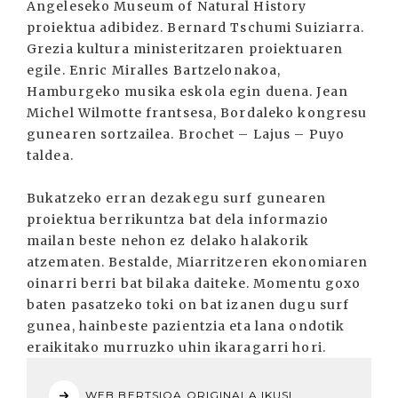
Angeleseko Museum of Natural History
proiektua adibidez. Bernard Tschumi Suiziarra.
Grezia kultura ministeritzaren proiektuaren
egile. Enric Miralles Bartzelonakoa,
Hamburgeko musika eskola egin duena. Jean
Michel Wilmotte frantsesa, Bordaleko kongresu
gunearen sortzailea. Brochet – Lajus – Puyo
taldea.
Bukatzeko erran dezakegu surf gunearen
proiektua berrikuntza bat dela informazio
mailan beste nehon ez delako halakorik
atzematen. Bestalde, Miarritzeren ekonomiaren
oinarri berri bat bilaka daiteke. Momentu goxo
baten pasatzeko toki on bat izanen dugu surf
gunea, hainbeste pazientzia eta lana ondotik
eraikitako murruzko uhin ikaragarri hori.
WEB BERTSIOA ORIGINALA IKUSI