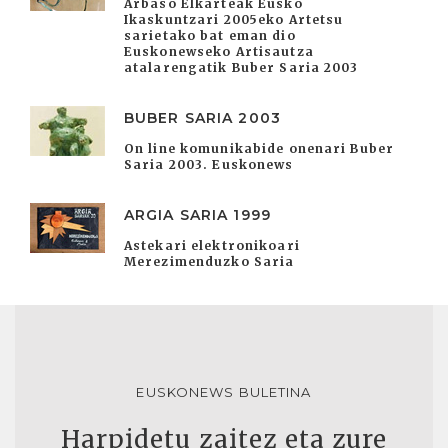
Arbaso Elkarteak Eusko
Ikaskuntzari 2005eko Artetsu
sarietako bat eman dio
Euskonewseko Artisautza
atalarengatik Buber Saria 2003
BUBER SARIA 2003
On line komunikabide onenari Buber
Saria 2003. Euskonews
ARGIA SARIA 1999
Astekari elektronikoari
Merezimenduzko Saria
EUSKONEWS BULETINA
Harpidetu zaitez eta zure