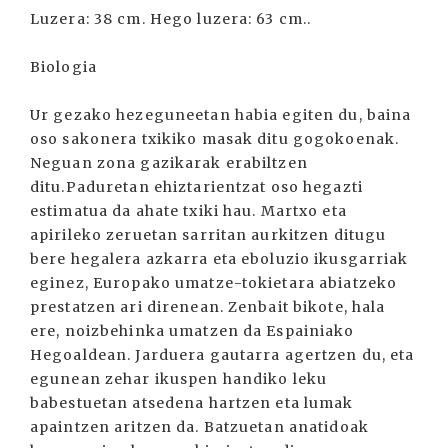
Luzera: 38 cm. Hego luzera: 63 cm..
Biologia
Ur gezako hezeguneetan habia egiten du, baina
oso sakonera txikiko masak ditu gogokoenak.
Neguan zona gazikarak erabiltzen
ditu.Paduretan ehiztarientzat oso hegazti
estimatua da ahate txiki hau. Martxo eta
apirileko zeruetan sarritan aurkitzen ditugu
bere hegalera azkarra eta eboluzio ikusgarriak
eginez, Europako umatze-tokietara abiatzeko
prestatzen ari direnean. Zenbait bikote, hala
ere, noizbehinka umatzen da Espainiako
Hegoaldean. Jarduera gautarra agertzen du, eta
egunean zehar ikuspen handiko leku
babestuetan atsedena hartzen eta lumak
apaintzen aritzen da. Batzuetan anatidoak