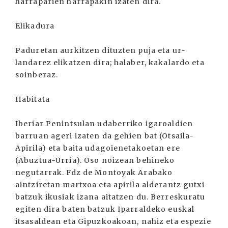
harraparien harrapakin izaten dira.
Elikadura
Paduretan aurkitzen dituzten puja eta ur-
landarez elikatzen dira; halaber, kakalardo eta
soinberaz.
Habitata
Iberiar Penintsulan udaberriko igaroaldien
barruan ageri izaten da gehien bat (Otsaila-
Apirila) eta baita udagoienetakoetan ere
(Abuztua-Urria). Oso noizean behineko
negutarrak. Fdz de Montoyak Arabako
aintziretan martxoa eta apirila alderantz gutxi
batzuk ikusiak izana aitatzen du. Berreskuratu
egiten dira baten batzuk Iparraldeko euskal
itsasaldean eta Gipuzkoakoan, nahiz eta espezie