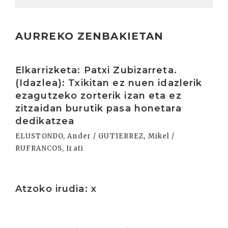
AURREKO ZENBAKIETAN
Irakurri
Elkarrizketa: Patxi Zubizarreta.
(Idazlea): Txikitan ez nuen idazlerik
ezagutzeko zorterik izan eta ez
zitzaidan burutik pasa honetara
dedikatzea
ELUSTONDO, Ander / GUTIERREZ, Mikel /
RUFRANCOS, Irati
Irakurri
Atzoko irudia: x
Irakurri