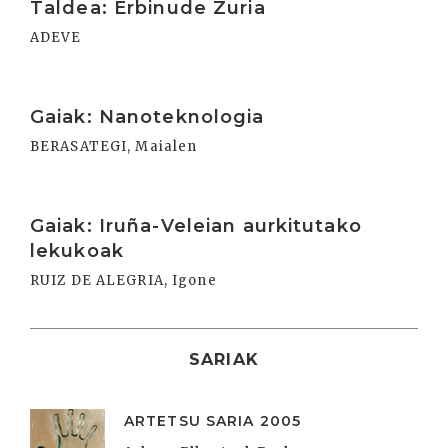
Taldea: Erbinude Zuria
ADEVE
Irakurri
Gaiak: Nanoteknologia
BERASATEGI, Maialen
Irakurri
Gaiak: Iruña-Veleian aurkitutako
lekukoak
RUIZ DE ALEGRIA, Igone
SARIAK
ARTETSU SARIA 2005