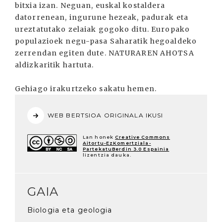
bitxia izan. Neguan, euskal kostaldera
datorrenean, ingurune hezeak, padurak eta
ureztatutako zelaiak gogoko ditu. Europako
populazioek negu-pasa Saharatik hegoaldeko
zerrendan egiten dute. NATURAREN AHOTSA
aldizkaritik hartuta.
Gehiago irakurtzeko sakatu hemen.
WEB BERTSIOA ORIGINALA IKUSI
Lan honek
Creative Commons
Aitortu-EzKomertziala-
PartekatuBerdin 3.0 Espainia
lizentzia dauka.
GAIA
Biologia eta geologia