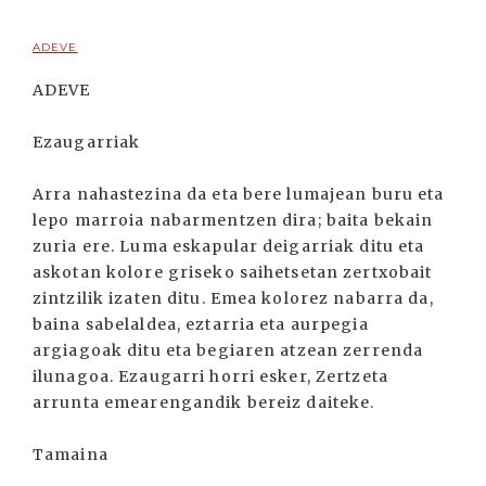
ADEVE
ADEVE
Ezaugarriak
Arra nahastezina da eta bere lumajean buru eta
lepo marroia nabarmentzen dira; baita bekain
zuria ere. Luma eskapular deigarriak ditu eta
askotan kolore griseko saihetsetan zertxobait
zintzilik izaten ditu. Emea kolorez nabarra da,
baina sabelaldea, eztarria eta aurpegia
argiagoak ditu eta begiaren atzean zerrenda
ilunagoa. Ezaugarri horri esker, Zertzeta
arrunta emearengandik bereiz daiteke.
Tamaina