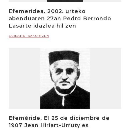
Efemeridea. 2002. urteko
abenduaren 27an Pedro Berrondo
Lasarte idazlea hil zen
JARRAITU IRAKURTZEN
Efeméride. El 25 de diciembre de
1907 Jean Hiriart-Urruty es