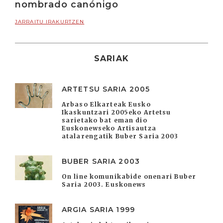
nombrado canónigo
JARRAITU IRAKURTZEN
SARIAK
ARTETSU SARIA 2005
Arbaso Elkarteak Eusko
Ikaskuntzari 2005eko Artetsu
sarietako bat eman dio
Euskonewseko Artisautza
atalarengatik Buber Saria 2003
BUBER SARIA 2003
On line komunikabide onenari Buber
Saria 2003. Euskonews
ARGIA SARIA 1999