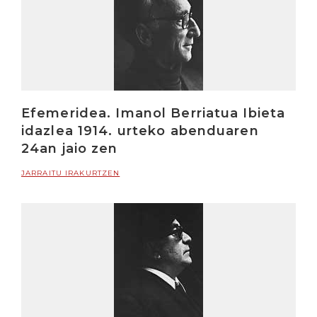
Efemeridea. Imanol Berriatua Ibieta
idazlea 1914. urteko abenduaren
24an jaio zen
JARRAITU IRAKURTZEN