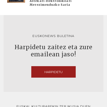
Astekari elektronikoari
Merezimenduzko Saria
EUSKONEWS BULETINA
Harpidetu zaitez eta zure
emailean jaso!
HARPIDETU
EUSKAL KULTURAREKIN ZER IKUSIA DUEN