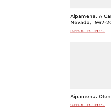
Aipamena. A Can
Nevada, 1967-2
JARRAITU IRAKURTZEN
Aipamena. Olen
JARRAITU IRAKURTZEN