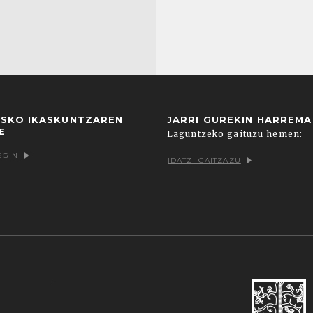
USKO IKASKUNTZAREN
JARRI GUREKIN HARREM
E
Laguntzeko gaituzu hemen:
EGIN
IDATZI GAITZAZU
k zein hirugarrenenak. Hautatu nabigatzeko nahiago