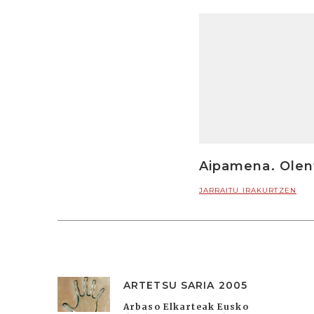
Aipamena. Olen
JARRAITU IRAKURTZEN
ARTETSU SARIA 2005
Arbaso Elkarteak Eusko