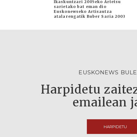
Ikaskuntzari 2005eko Artetsu
sarietako bat eman dio
Euskonewseko Artisautza
atalarengatik Buber Saria 2003
EUSKONEWS BULE
Harpidetu zaitez
emailean j
HARPIDETU