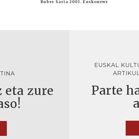
Buber Saria 2003. Euskonews
EUSKAL KULT
ARTIKU
TINA
Parte ha
 eta zure
aso!