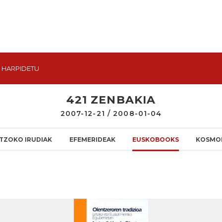
HARPIDETU
421 ZENBAKIA
2007-12-21 / 2008-01-04
TZOKO IRUDIAK
EFEMERIDEAK
EUSKOBOOKS
KOSMO