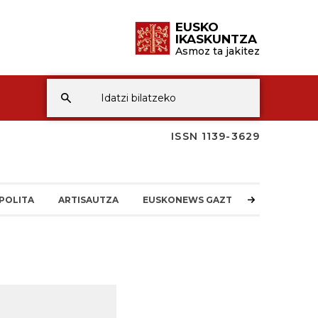
EUSKO
IKASKUNTZA
Asmoz ta jakitez
ISSN 1139-3629
POLITA
ARTISAUTZA
EUSKONEWS GAZTEA