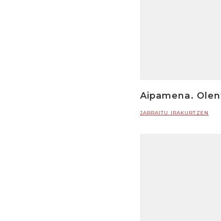
Aipamena. Olent
JARRAITU IRAKURTZEN