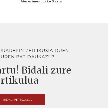
Merezimenduzko Saria
URAREKIN ZER IKUSIA DUEN
LUREN BAT DAUKAZU?
rtu! Bidali zure
artikulua
BIDALI ARTIKULUA