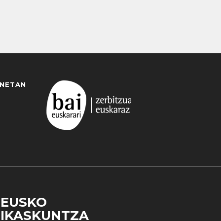
ANETAN
EUSKO
IKASKUNTZA
 duzun cookie aukera. Guztiz desaktibatzea ere