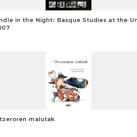
dle in the Night: Basque Studies at the Un
007
tzeroren malutak