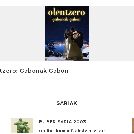
tzero: Gabonak Gabon
SARIAK
BUBER SARIA 2003
On line komunikabide onenari