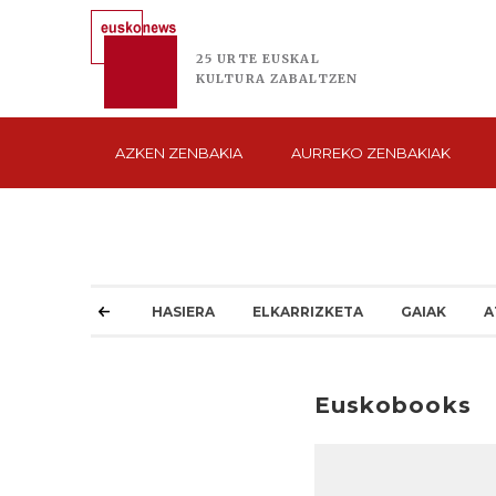
25 URTE
EUSKAL
KULTURA
ZABALTZEN
AZKEN
ZENBAKIA
AURREKO
ZENBAKIAK
HASIERA
ELKARRIZKETA
GAIAK
A
Euskobooks