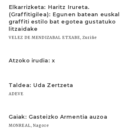
Irakurri
Elkarrizketa: Haritz Irureta.
(Graffitigilea): Egunen batean euskal
graffiti estilo bat egotea gustatuko
litzaidake
VELEZ DE MENDIZABAL ETXABE, Zuriñe
Irakurri
Atzoko irudia: x
Irakurri
Taldea: Uda Zertzeta
ADEVE
Irakurri
Gaiak: Gasteizko Armentia auzoa
MONREAL, Nagore