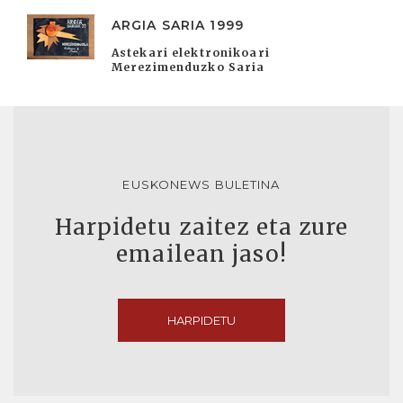
ARGIA SARIA 1999
Astekari elektronikoari
Merezimenduzko Saria
EUSKONEWS BULETINA
Harpidetu zaitez eta zure
emailean jaso!
HARPIDETU