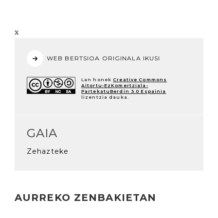
x
WEB BERTSIOA ORIGINALA IKUSI
Lan honek
Creative Commons
Aitortu-EzKomertziala-
PartekatuBerdin 3.0 Espainia
lizentzia dauka.
GAIA
Zehazteke
AURREKO ZENBAKIETAN