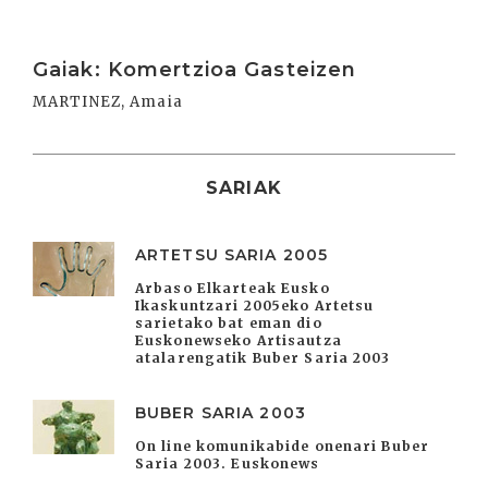
Irakurri
Gaiak: Komertzioa Gasteizen
MARTINEZ, Amaia
SARIAK
ARTETSU SARIA 2005
Arbaso Elkarteak Eusko
Ikaskuntzari 2005eko Artetsu
sarietako bat eman dio
Euskonewseko Artisautza
atalarengatik Buber Saria 2003
BUBER SARIA 2003
On line komunikabide onenari Buber
Saria 2003. Euskonews