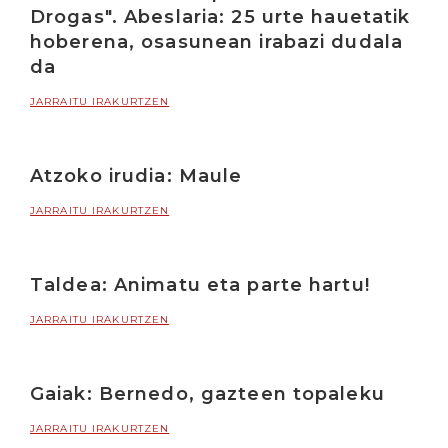
Drogas". Abeslaria: 25 urte hauetatik
hoberena, osasunean irabazi dudala
da
JARRAITU IRAKURTZEN
Atzoko irudia: Maule
JARRAITU IRAKURTZEN
Taldea: Animatu eta parte hartu!
JARRAITU IRAKURTZEN
Gaiak: Bernedo, gazteen topaleku
JARRAITU IRAKURTZEN