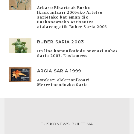
Arbaso Elkarteak Eusko
Ikaskuntzari 2005eko Artetsu
sarietako bat eman dio
Euskonewseko Artisautza
atalarengatik Buber Saria 2003
BUBER SARIA 2003
On line komunikabide onenari Buber
Saria 2003. Euskonews
ARGIA SARIA 1999
Astekari elektronikoari
Merezimenduzko Saria
EUSKONEWS BULETINA