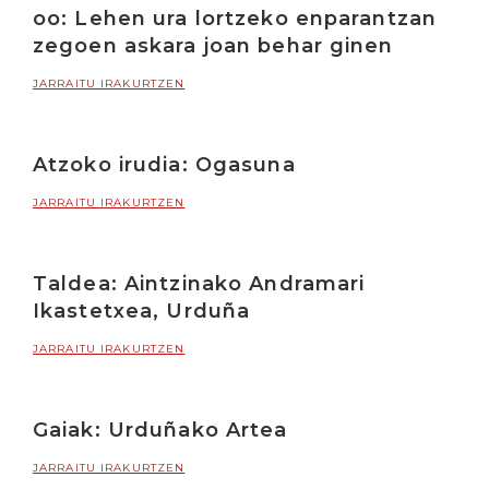
oo: Lehen ura lortzeko enparantzan
zegoen askara joan behar ginen
JARRAITU IRAKURTZEN
Atzoko irudia: Ogasuna
JARRAITU IRAKURTZEN
Taldea: Aintzinako Andramari
Ikastetxea, Urduña
JARRAITU IRAKURTZEN
Gaiak: Urduñako Artea
JARRAITU IRAKURTZEN