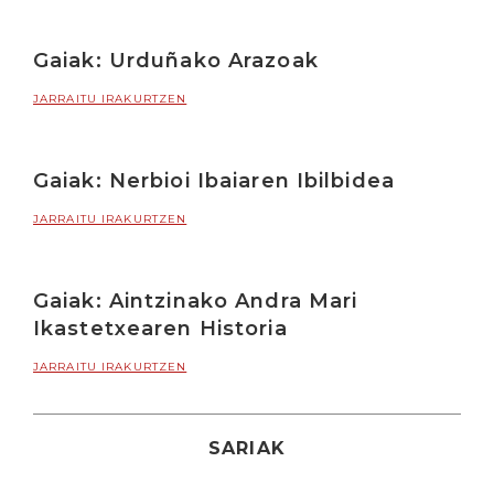
Gaiak: Urduñako Arazoak
JARRAITU IRAKURTZEN
Gaiak: Nerbioi Ibaiaren Ibilbidea
JARRAITU IRAKURTZEN
Gaiak: Aintzinako Andra Mari
Ikastetxearen Historia
JARRAITU IRAKURTZEN
SARIAK