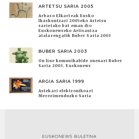
ARTETSU SARIA 2005
Arbaso Elkarteak Eusko
Ikaskuntzari 2005eko Artetsu
sarietako bat eman dio
Euskonewseko Artisautza
atalarengatik Buber Saria 2003
BUBER SARIA 2003
On line komunikabide onenari Buber
Saria 2003. Euskonews
ARGIA SARIA 1999
Astekari elektronikoari
Merezimenduzko Saria
EUSKONEWS BULETINA