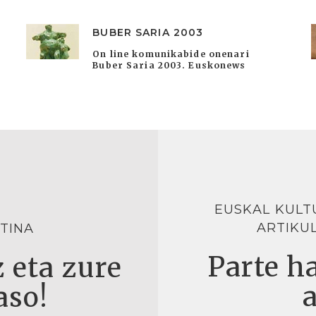
BUBER SARIA 2003
On line komunikabide onenari
Buber Saria 2003. Euskonews
EUSKAL KULT
ARTIKU
TINA
Parte ha
 eta zure
aso!