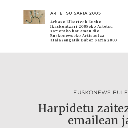
ARTETSU SARIA 2005
Arbaso Elkarteak Eusko
Ikaskuntzari 2005eko Artetsu
sarietako bat eman dio
Euskonewseko Artisautza
atalarengatik Buber Saria 2003
EUSKONEWS BULE
Harpidetu zaitez
emailean j