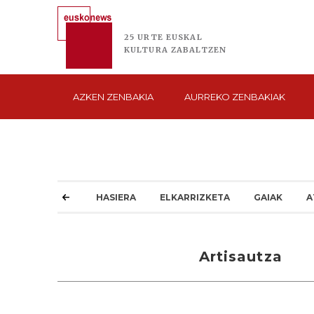
25 URTE
EUSKAL
KULTURA
ZABALTZEN
AZKEN
ZENBAKIA
AURREKO
ZENBAKIAK
HASIERA
ELKARRIZKETA
GAIAK
A
Artisautza