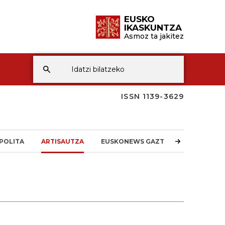
EUSKO
IKASKUNTZA
Asmoz ta jakitez
ISSN 1139-3629
POLITA
ARTISAUTZA
EUSKONEWS GAZTEA