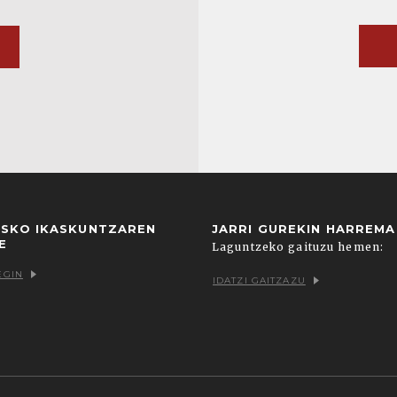
USKO IKASKUNTZAREN
JARRI GUREKIN HARREM
E
Laguntzeko gaituzu hemen:
EGIN
IDATZI GAITZAZU