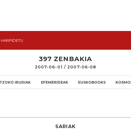
HARPIDETU
397 ZENBAKIA
2007-06-01 / 2007-06-08
TZOKO IRUDIAK
EFEMERIDEAK
EUSKOBOOKS
KOSMO
SARIAK