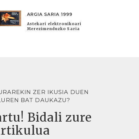
ARGIA SARIA 1999
Astekari elektronikoari
Merezimenduzko Saria
URAREKIN ZER IKUSIA DUEN
LUREN BAT DAUKAZU?
rtu! Bidali zure
artikulua