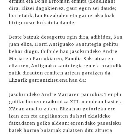
ermita eta Done Erroman ermita (Zedelikan)
dira. Elizei dagokienez, gaur egun sei daude;
horietatik, lau Ruzabalen eta gainerako biak
hirigunean kokatuta daude.
Beste batzuk desagertu egin dira, adibidez, San
Juan eliza. Horri Antiguako Santutegia gehitu
behar diogu. Ibilbide hau Jasokundeko Andre
Mariaren Parrokiaren, Familia Sakratuaren
elizaren, Antiguako santutegiaren eta oraindik
zutik dirauten ermiten artean garatzen da.
Elizarik garrantzitsuena hau da:
Jasokundeko Andre Mariaren parrokia: Tenplu
gotiko honen eraikuntza XIII. mendean hasi eta
XV.ean amaitu zuten. Eliza hau gotorleku ere
izan zen eta argi ikusten da hori ekialdeko
fatxadaren goiko aldean: errondako pasealeku
batek horma bularrak zulatzen ditu altuera