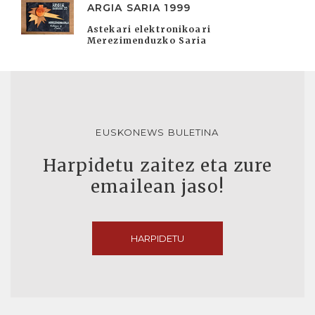
ARGIA SARIA 1999
Astekari elektronikoari
Merezimenduzko Saria
EUSKONEWS BULETINA
Harpidetu zaitez eta zure
emailean jaso!
HARPIDETU