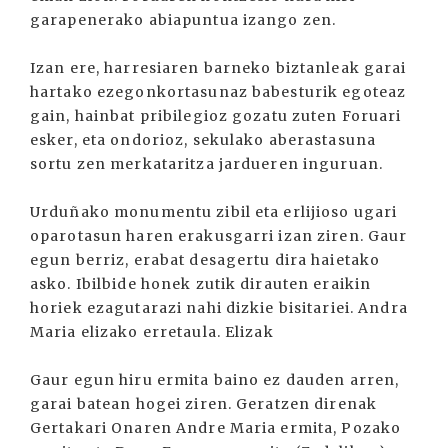
garapenerako abiapuntua izango zen.
Izan ere, harresiaren barneko biztanleak garai
hartako ezegonkortasunaz babesturik egoteaz
gain, hainbat pribilegioz gozatu zuten Foruari
esker, eta ondorioz, sekulako aberastasuna
sortu zen merkataritza jardueren inguruan.
Urduñako monumentu zibil eta erlijioso ugari
oparotasun haren erakusgarri izan ziren. Gaur
egun berriz, erabat desagertu dira haietako
asko. Ibilbide honek zutik dirauten eraikin
horiek ezagutarazi nahi dizkie bisitariei. Andra
Maria elizako erretaula. Elizak
Gaur egun hiru ermita baino ez dauden arren,
garai batean hogei ziren. Geratzen direnak
Gertakari Onaren Andre Maria ermita, Pozako