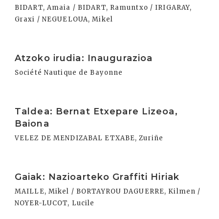
BIDART, Amaia / BIDART, Ramuntxo / IRIGARAY,
Graxi / NEGUELOUA, Mikel
Irakurri
Atzoko irudia: Inaugurazioa
Société Nautique de Bayonne
Irakurri
Taldea: Bernat Etxepare Lizeoa,
Baiona
VELEZ DE MENDIZABAL ETXABE, Zuriñe
Irakurri
Gaiak: Nazioarteko Graffiti Hiriak
MAILLE, Mikel / BORTAYROU DAGUERRE, Kilmen /
NOYER-LUCOT, Lucile