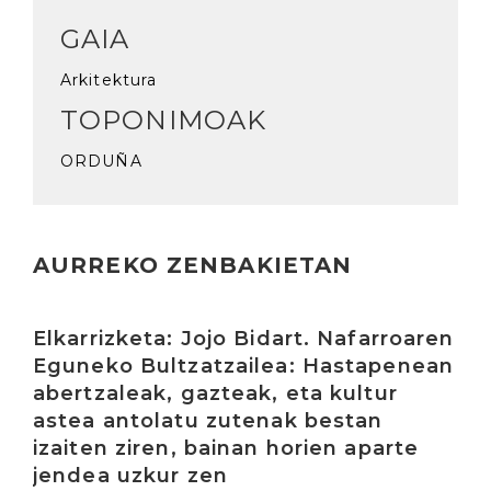
GAIA
Arkitektura
TOPONIMOAK
ORDUÑA
AURREKO ZENBAKIETAN
Irakurri
Elkarrizketa: Jojo Bidart. Nafarroaren
Eguneko Bultzatzailea: Hastapenean
abertzaleak, gazteak, eta kultur
astea antolatu zutenak bestan
izaiten ziren, bainan horien aparte
jendea uzkur zen