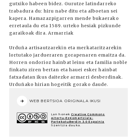
gutxiko habeen bidez. Gurutze latindarreko
trabadura du: hiru nabe ditu eta alboetan sei
kapera. Hamazazpigarren mende bukaerako
erretaula du eta 1589. urteko hesiak pizkunde
garaikoak dira. Armarriak
Urduña artisautzarekin eta merkataritzarekin
lortutako jardueraren gorapenaren emaitza da.
Horren ondorioz hainbat leinu eta familia noble
finkatu ziren bertan eta hauei esker hainbat
fatxadatan ikus daitezke armarri desberdinak.
Urduñako hirian hogeitik gorako daude.
WEB BERTSIOA ORIGINALA IKUSI
Lan honek
Creative Commons
Aitortu-EzKomertziala-
PartekatuBerdin 3.0 Espainia
lizentzia dauka.