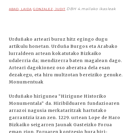
DBH 4.mailako ikasleak
ABAD, LAIDA
GONZALEZ, JUDIT
Urduñako arteari buruz hitz egingo dugu
artikulu honetan. Urduña Burgos eta Arabako
lurraldeen artean kokatutako Bizkaiko
udalerria da; mendizerra baten magalean dago.
Arteari dagokionez oso aberatsa dela esan
dezakegu, eta hiru multzotan bereiziko genuke.
Monumentuak
Urduñako hirigunea “Hirigune Historiko
Monumentala” da. Hiribilduaren fundazioaren
arrazoi nagusia merkataritzak hartutako
garrantzia izan zen. 1229. urtean Lope de Haro
Bizkaiko seigarren Jaunak Gasteizko Forua
eman zion. Foruaren kontzesio hura hiri-