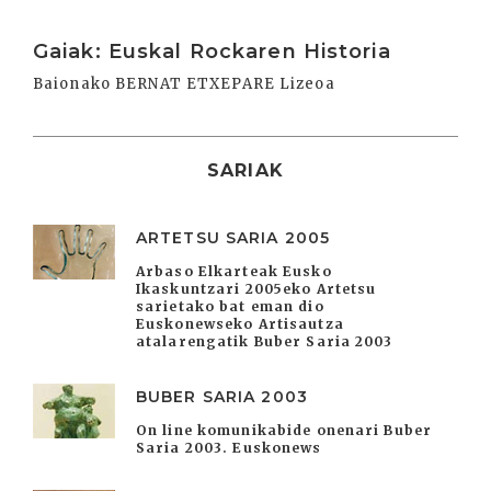
Irakurri
Gaiak: Euskal Rockaren Historia
Baionako BERNAT ETXEPARE Lizeoa
SARIAK
ARTETSU SARIA 2005
Arbaso Elkarteak Eusko
Ikaskuntzari 2005eko Artetsu
sarietako bat eman dio
Euskonewseko Artisautza
atalarengatik Buber Saria 2003
BUBER SARIA 2003
On line komunikabide onenari Buber
Saria 2003. Euskonews