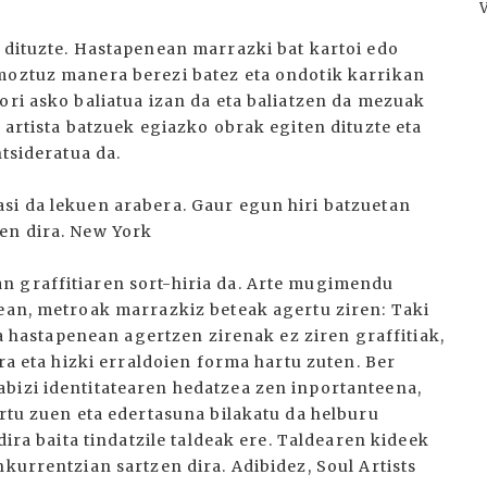
n dituzte. Hastapenean marrazki bat kartoi edo
moztuz manera berezi batez eta ondotik karrikan
ori asko baliatua izan da eta baliatzen da mezuak
 artista batzuek egiazko obrak egiten dituzte eta
ntsideratua da.
si da lekuen arabera. Gaur egun hiri batzuetan
en dira. New York
n graffitiaren sort-hiria da. Arte mugimendu
tean, metroak marrazkiz beteak agertu ziren: Taki
ina hastapenean agertzen zirenak ez ziren graffitiak,
ira eta hizki erraldoien forma hartu zuten. Ber
bizi identitatearen hedatzea zen inportanteena,
artu zuen eta edertasuna bilakatu da helburu
dira baita tindatzile taldeak ere. Taldearen kideek
nkurrentzian sartzen dira. Adibidez, Soul Artists