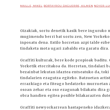
MAILLE, MIKEL
BORTAYROU DAGUERRE, KILMEN
NOYER-LU
Gizakiak, sortu denetik kasik bere inguruko m
mugimendu berri bat sortu zen, New Yorkeko 
inposatu dena. Estilo horretan azpi talde ezb
tindaketa mota ugari zabaldu eta garatu dira.
Graffiti kulturak, bere kode propioak baditu
Yorketik etorritakoa da. Horretan, tindalari b
bezainbat lekutan idaztea entseatuko da, toki
tindalarien ezagutza egiteko. Batzuetan artist
errazkiago eta fiteago hedatzeko murruetan 
osoan zehar eta oso ezagunak bilakatu dira gr
obra handien egitea posible bilakarazten dute
Graffiti newyorkarrean hastapeneko idazkera