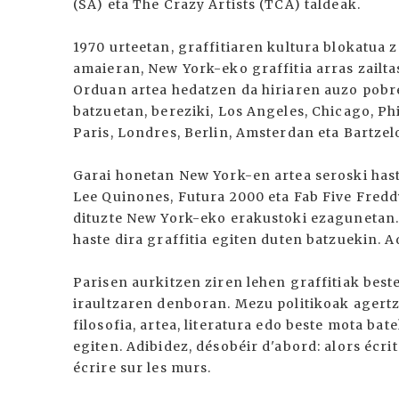
(SA) eta The Crazy Artists (TCA) taldeak.
1970 urteetan, graffitiaren kultura blokatua
amaieran, New York-eko graffitia arras zailta
Orduan artea hedatzen da hiriaren auzo pobr
batzuetan, bereziki, Los Angeles, Chicago, Ph
Paris, Londres, Berlin, Amsterdan eta Bartzel
Garai honetan New York-en artea seroski hast
Lee Quinones, Futura 2000 eta Fab Five Fredd
dituzte New York-eko erakustoki ezagunetan. 
haste dira graffitia egiten duten batzuekin. A
Parisen aurkitzen ziren lehen graffitiak bes
iraultzaren denboran. Mezu politikoak agertze
filosofia, artea, literatura edo beste mota ba
egiten. Adibidez, désobéir d'abord: alors écrit
écrire sur les murs.