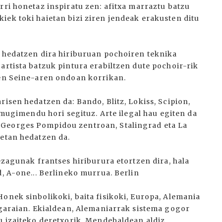
rri honetaz inspiratu zen: afitxa marraztu batzu
iek toki haietan bizi ziren jendeak erakusten ditu
k hedatzen dira hiriburuan pochoiren teknika
artista batzuk pintura erabiltzen dute pochoir-rik
uen Seine-aren ondoan korrikan.
risen hedatzen da: Bando, Blitz, Lokiss, Scipion,
a mugimendu hori segituz. Arte ilegal hau egiten da
 Georges Pompidou zentroan, Stalingrad eta La
-etan hedatzen da.
 ezagunak frantses hiriburura etortzen dira, hala
d, A-one... Berlineko murrua. Berlin
onek sinbolikoki, baita fisikoki, Europa, Alemania
n garaian. Ekialdean, Alemaniarrak sistema gogor
u izaiteko deretxorik. Mendebaldean aldiz,