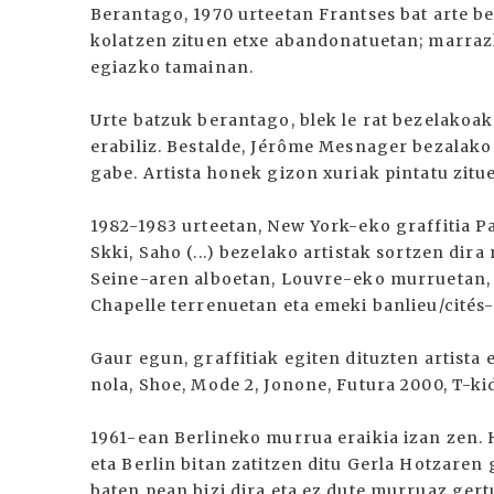
Berantago, 1970 urteetan Frantses bat arte be
kolatzen zituen etxe abandonatuetan; marrazk
egiazko tamainan.
Urte batzuk berantago, blek le rat bezelakoa
erabiliz. Bestalde, Jérôme Mesnager bezalako 
gabe. Artista honek gizon xuriak pintatu zit
1982-1983 urteetan, New York-eko graffitia Pa
Skki, Saho (...) bezelako artistak sortzen dir
Seine-aren alboetan, Louvre-eko murruetan,
Chapelle terrenuetan eta emeki banlieu/cités
Gaur egun, graffitiak egiten dituzten artista
nola, Shoe, Mode 2, Jonone, Futura 2000, T-ki
1961-ean Berlineko murrua eraikia izan zen. H
eta Berlin bitan zatitzen ditu Gerla Hotzare
baten pean bizi dira eta ez dute murruaz gert