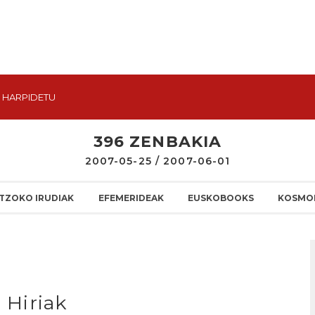
HARPIDETU
396 ZENBAKIA
2007-05-25 / 2007-06-01
TZOKO IRUDIAK
EFEMERIDEAK
EUSKOBOOKS
KOSMO
i Hiriak