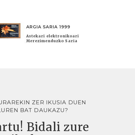
ARGIA SARIA 1999
Astekari elektronikoari
Merezimenduzko Saria
URAREKIN ZER IKUSIA DUEN
LUREN BAT DAUKAZU?
rtu! Bidali zure