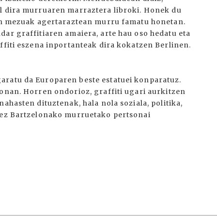
al dira murruaren marraztera libroki. Honek du
aien mezuak agertaraztean murru famatu honetan.
dar graffitiaren amaiera, arte hau oso hedatu eta
ffiti eszena inportanteak dira kokatzen Berlinen.
aratu da Europaren beste estatuei konparatuz.
lonan. Horren ondorioz, graffiti ugari aurkitzen
ahasten dituztenak, hala nola soziala, politika,
 Pez Bartzelonako murruetako pertsonai