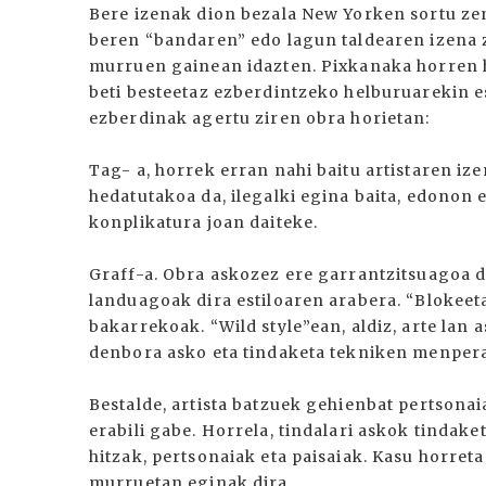
Bere izenak dion bezala New Yorken sortu ze
beren “bandaren” edo lagun taldearen izena z
murruen gainean idazten. Pixkanaka horren h
beti besteetaz ezberdintzeko helburuarekin e
ezberdinak agertu ziren obra horietan:
Tag- a, horrek erran nahi baitu artistaren i
hedatutakoa da, ilegalki egina baita, edonon e
konplikatura joan daiteke.
Graff-a. Obra askozez ere garrantzitsuagoa d
landuagoak dira estiloaren arabera. “Blokeetan
bakarrekoak. “Wild style”ean, aldiz, arte lan
denbora asko eta tindaketa tekniken menpera
Bestalde, artista batzuek gehienbat pertsonai
erabili gabe. Horrela, tindalari askok tindake
hitzak, pertsonaiak eta paisaiak. Kasu horre
murruetan eginak dira.