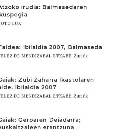
rakurri
Atzoko irudia: Balmasedaren
ikuspegia
FOTO LUX
rakurri
Taldea: Ibilaldia 2007, Balmaseda
VELEZ DE MENDIZABAL ETXABE, Zuriñe
rakurri
Gaiak: Zubi Zaharra Ikastolaren
alde, Ibilaldia 2007
VELEZ DE MENDIZABAL ETXABE, Zuriñe
rakurri
Gaiak: Geroaren Deiadarra;
euskaltzaleen erantzuna