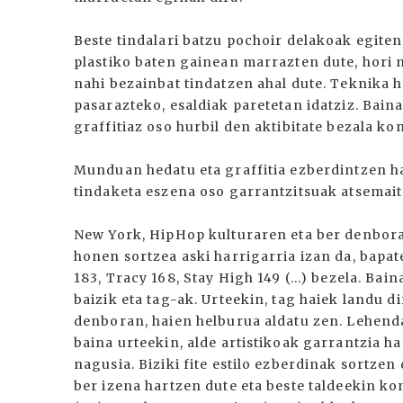
Beste tindalari batzu pochoir delakoak egite
plastiko baten gainean marrazten dute, hori 
nahi bezainbat tindatzen ahal dute. Teknika h
pasarazteko, esaldiak paretetan idatziz. Baina
graffitiaz oso hurbil den aktibitate bezala ko
Munduan hedatu eta graffitia ezberdintzen ha
tindaketa eszena oso garrantzitsuak atsemait
New York, HipHop kulturaren eta ber denbora
honen sortzea aski harrigarria izan da, bapa
183, Tracy 168, Stay High 149 (...) bezela. Ba
baizik eta tag-ak. Urteekin, tag haiek landu d
denboran, haien helburua aldatu zen. Lehenda
baina urteekin, alde artistikoak garrantzia h
nagusia. Biziki fite estilo ezberdinak sortzen 
ber izena hartzen dute eta beste taldeekin ko