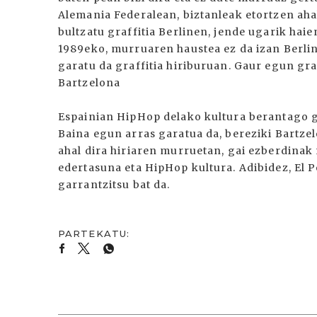
Alemania Federalean, biztanleak etortzen ah
bultzatu graffitia Berlinen, jende ugarik h
1989eko, murruaren haustea ez da izan Berlin
garatu da graffitia hiriburuan. Gaur egun gra
Bartzelona
Espainian HipHop delako kultura berantago g
Baina egun arras garatua da, bereziki Bartze
ahal dira hiriaren murruetan, gai ezberdinak n
edertasuna eta HipHop kultura. Adibidez, El
garrantzitsu bat da.