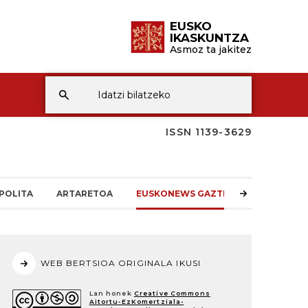
EUSKO
IKASKUNTZA
Asmoz ta jakitez
ISSN 1139-3629
POLITA
ARTARETOA
EUSKONEWS GAZTEA
WEB BERTSIOA ORIGINALA IKUSI
Lan honek
Creative Commons
Aitortu-EzKomertziala-