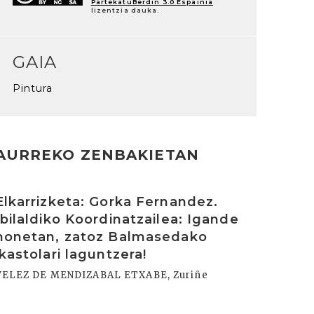
PartekatuBerdin 3.0 Espainia
lizentzia dauka.
GAIA
Pintura
AURREKO ZENBAKIETAN
rakurri
Elkarrizketa: Gorka Fernandez.
Ibilaldiko Koordinatzailea: Igande
honetan, zatoz Balmasedako
ikastolari laguntzera!
VELEZ DE MENDIZABAL ETXABE, Zuriñe