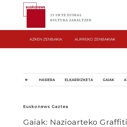
25 URTE
EUSKAL
KULTURA
ZABALTZEN
AZKEN
ZENBAKIA
AURREKO
ZENBAKIAK
HASIERA
ELKARRIZKETA
GAIAK
A
Euskonews Gaztea
Gaiak: Nazioarteko Graffit