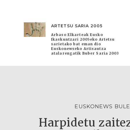
ARTETSU SARIA 2005
Arbaso Elkarteak Eusko
Ikaskuntzari 2005eko Artetsu
sarietako bat eman dio
Euskonewseko Artisautza
atalarengatik Buber Saria 2003
EUSKONEWS BULE
Harpidetu zaitez