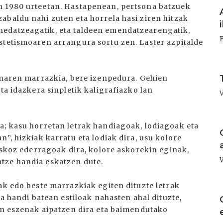
I
n 1980 urteetan. Hastapenean, pertsona batzuek
abaldu nahi zuten eta horrela hasi ziren hitzak
edatzeagatik, eta taldeen emendatzearengatik,
stetismoaren arrangura sortu zen. Laster azpitalde
I
zenaren marrazkia, bere izenpedura. Gehien
ta idazkera sinpletik kaligrafiazko lan
I
a; kasu horretan letrak handiagoak, lodiagoak eta
”, hizkiak karratu eta lodiak dira, usu kolore
 askoz ederragoak dira, kolore askorekin eginak,
tze handia eskatzen dute.
ak edo beste marrazkiak egiten dituzte letrak
I
ta handi batean estiloak nahasten ahal dituzte,
tan eszenak aipatzen dira eta baimendutako