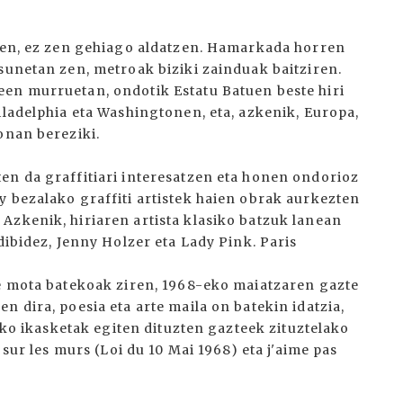
 zen, ez zen gehiago aldatzen. Hamarkada horren
sunetan zen, metroak biziki zainduak baitziren.
een murruetan, ondotik Estatu Batuen beste hiri
iladelphia eta Washingtonen, eta, azkenik, Europa,
onan bereziki.
en da graffitiari interesatzen eta honen ondorioz
y bezalako graffiti artistek haien obrak aurkezten
Azkenik, hiriaren artista klasiko batzuk lanean
dibidez, Jenny Holzer eta Lady Pink. Paris
te mota batekoak ziren, 1968-eko maiatzaren gazte
n dira, poesia eta arte maila on batekin idatzia,
teko ikasketak egiten dituzten gazteek zituztelako
 sur les murs (Loi du 10 Mai 1968) eta j'aime pas