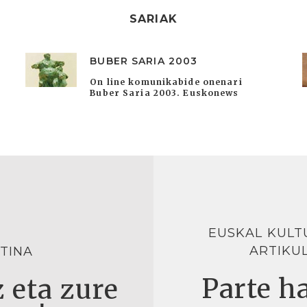
SARIAK
BUBER SARIA 2003
On line komunikabide onenari
Buber Saria 2003. Euskonews
EUSKAL KULT
ARTIKU
TINA
Parte ha
 eta zure