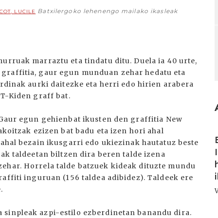
Batxilergoko lehenengo mailako ikasleak
COT, LUCILE
urruak marraztu eta tindatu ditu. Duela ia 40 urte,
graffitia, gaur egun munduan zehar hedatu eta
erdinak aurki daitezke eta herri edo hirien arabera
 T-Kiden graff bat.
. Gaur egun gehienbat ikusten den graffitia New
I
akoitzak ezizen bat badu eta izen hori ahal
 ahal bezain ikusgarri edo ukiezinak hautatuz beste
ak taldeetan biltzen dira beren talde izena
zehar. Horrela talde batzuek kideak dituzte mundu
affiti inguruan (156 taldea adibidez). Taldeek ere
.
 sinpleak azpi-estilo ezberdinetan banandu dira.