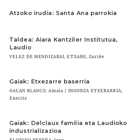
Irakurri
Atzoko irudia: Santa Ana parrokia
Irakurri
Taldea: Aiara Kantziler Institutua,
Laudio
VELEZ DE MENDIZABAL ETXABE, Zuriñe
Irakurri
Gaiak: Etxezarre baserria
GALAN BLANCO, Amaia / INGUNZA ETXEBARRIA,
Eneritz
Irakurri
Gaiak: Delclaux familia eta Laudioko
industrializazioa