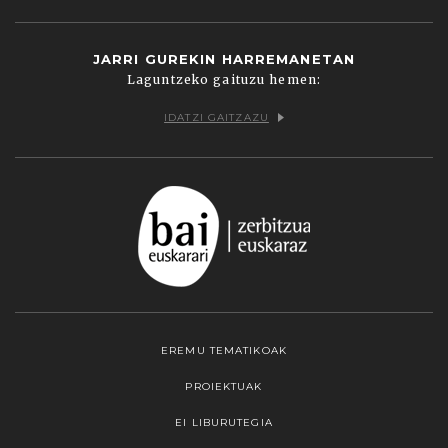
JARRI GUREKIN HARREMANETAN
Laguntzeko gaituzu hemen:
IDATZI GAITZAZU
EREMU TEMATIKOAK
PROIEKTUAK
EI LIBURUTEGIA