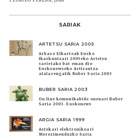
FLORIDO PEREÑA, Josu
SARIAK
ARTETSU SARIA 2005
Arbaso Elkarteak Eusko
Ikaskuntzari 2005eko Artetsu
sarietako bat eman dio
Euskonewseko Artisautza
atalarengatik Buber Saria 2003
BUBER SARIA 2003
On line komunikabide onenari Buber
Saria 2003. Euskonews
ARGIA SARIA 1999
Astekari elektronikoari
Merezimenduzko Saria