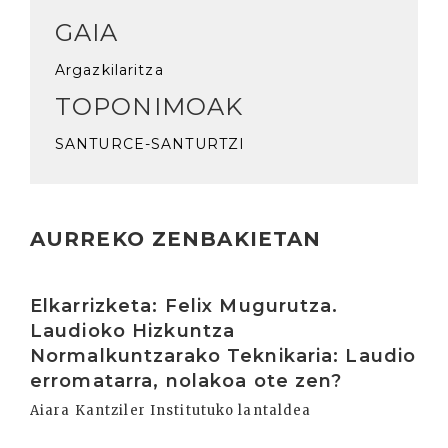
GAIA
Argazkilaritza
TOPONIMOAK
SANTURCE-SANTURTZI
AURREKO ZENBAKIETAN
Irakurri
Elkarrizketa: Felix Mugurutza.
Laudioko Hizkuntza
Normalkuntzarako Teknikaria: Laudio
erromatarra, nolakoa ote zen?
Aiara Kantziler Institutuko lantaldea