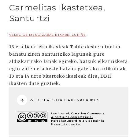
Carmelitas Ikastetxea,
Santurtzi
VELEZ DE MENDIZABAL ETXABE, ZURIÑE
13 eta 14 urteko ikasleak Talde desberdinetan
banatu ziren santurtziko lagunak gure
aldizkarirako lanak egiteko. batzuk elkarrizketa
egin zuten eta beste batzuk gaietako artikuluak.
13 eta 14 urte bitarteko ikasleak dira, DBH
ikasten dute guztiek.
WEB BERTSIOA ORIGINALA IKUSI
Lan honek
Creative Commons
Aitortu-EzKomertziala-
PartekatuBerdin 3.0 Espainia
lizentzia dauka.