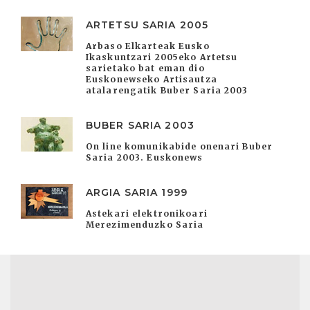
ARTETSU SARIA 2005
Arbaso Elkarteak Eusko
Ikaskuntzari 2005eko Artetsu
sarietako bat eman dio
Euskonewseko Artisautza
atalarengatik Buber Saria 2003
BUBER SARIA 2003
On line komunikabide onenari Buber
Saria 2003. Euskonews
ARGIA SARIA 1999
Astekari elektronikoari
Merezimenduzko Saria