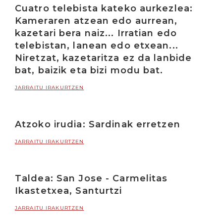
Cuatro telebista kateko aurkezlea:
Kameraren atzean edo aurrean,
kazetari bera naiz... Irratian edo
telebistan, lanean edo etxean...
Niretzat, kazetaritza ez da lanbide
bat, baizik eta bizi modu bat.
JARRAITU IRAKURTZEN
Atzoko irudia: Sardinak erretzen
JARRAITU IRAKURTZEN
Taldea: San Jose - Carmelitas
Ikastetxea, Santurtzi
JARRAITU IRAKURTZEN