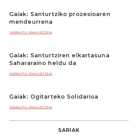
Gaiak: Santurtziko prozesioaren
mendeurrena
JARRAITU IRAKURTZEN
Gaiak: Santurtziren elkartasuna
Sahararaino heldu da
JARRAITU IRAKURTZEN
Gaiak: Ogitarteko Solidarioa
JARRAITU IRAKURTZEN
SARIAK