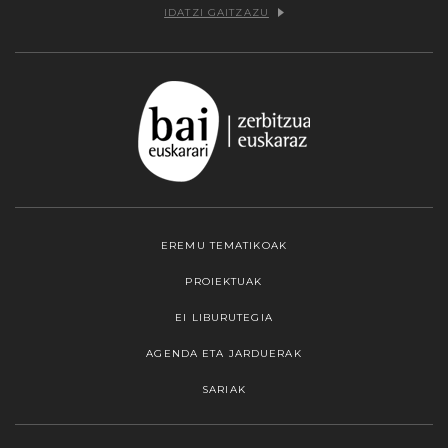
IDATZI GAITZAZU
EREMU TEMATIKOAK
PROIEKTUAK
EI LIBURUTEGIA
AGENDA ETA JARDUERAK
SARIAK