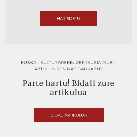
HARPIDETU
EUSKAL KULTURAREKIN ZER IKUSIA DUEN
ARTIKULUREN BAT DAUKAZU?
Parte hartu! Bidali zure
artikulua
BIDALI ARTIKULUA