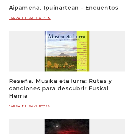
Aipamena. Ipuinartean - Encuentos
JARRAITU IRAKURTZEN
Reseña. Musika eta lurra: Rutas y
canciones para descubrir Euskal
Herria
JARRAITU IRAKURTZEN