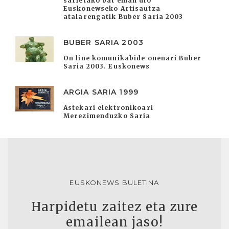
sarietako bat eman dio
Euskonewseko Artisautza
atalarengatik Buber Saria 2003
BUBER SARIA 2003
On line komunikabide onenari Buber
Saria 2003. Euskonews
ARGIA SARIA 1999
Astekari elektronikoari
Merezimenduzko Saria
EUSKONEWS BULETINA
Harpidetu zaitez eta zure
emailean jaso!