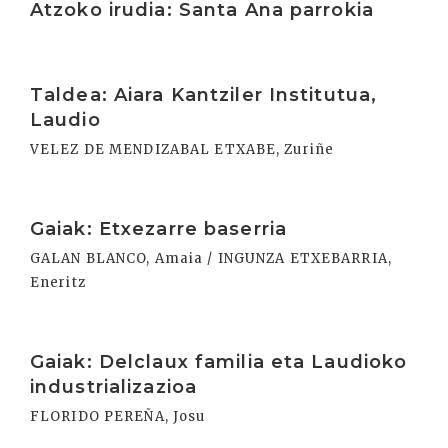
Atzoko irudia: Santa Ana parrokia
Irakurri
Taldea: Aiara Kantziler Institutua,
Laudio
VELEZ DE MENDIZABAL ETXABE, Zuriñe
Irakurri
Gaiak: Etxezarre baserria
GALAN BLANCO, Amaia / INGUNZA ETXEBARRIA,
Eneritz
Irakurri
Gaiak: Delclaux familia eta Laudioko
industrializazioa
FLORIDO PEREÑA, Josu