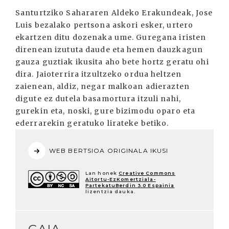
Santurtziko Sahararen Aldeko Erakundeak, Jose
Luis bezalako pertsona askori esker, urtero
ekartzen ditu dozenaka ume. Guregana iristen
direnean izututa daude eta hemen dauzkagun
gauza guztiak ikusita aho bete hortz geratu ohi
dira. Jaioterrira itzultzeko ordua heltzen
zaienean, aldiz, negar malkoan adierazten
digute ez dutela basamortura itzuli nahi,
gurekin eta, noski, gure bizimodu oparo eta
ederrarekin geratuko lirateke betiko.
WEB BERTSIOA ORIGINALA IKUSI
Lan honek
Creative Commons
Aitortu-EzKomertziala-
PartekatuBerdin 3.0 Espainia
lizentzia dauka.