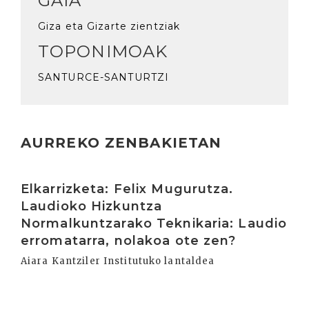
GAIA
Giza eta Gizarte zientziak
TOPONIMOAK
SANTURCE-SANTURTZI
AURREKO ZENBAKIETAN
Irakurri
Elkarrizketa: Felix Mugurutza.
Laudioko Hizkuntza
Normalkuntzarako Teknikaria: Laudio
erromatarra, nolakoa ote zen?
Aiara Kantziler Institutuko lantaldea
Irakurri