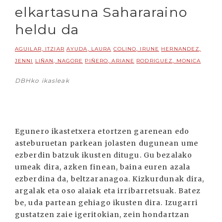
elkartasuna Sahararaino
heldu da
AGUILAR, ITZIAR
AYUDA, LAURA
COLINO, IRUNE
HERNANDEZ,
JENNI
LIÑAN, NAGORE
PIÑERO, ARIANE
RODRIGUEZ, MONICA
DBHko ikasleak
Egunero ikastetxera etortzen garenean edo
asteburuetan parkean jolasten dugunean ume
ezberdin batzuk ikusten ditugu. Gu bezalako
umeak dira, azken finean, baina euren azala
ezberdina da, beltzaranagoa. Kizkurdunak dira,
argalak eta oso alaiak eta irribarretsuak. Batez
be, uda partean gehiago ikusten dira. Izugarri
gustatzen zaie igeritokian, zein hondartzan