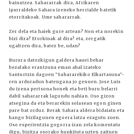
bainatzea. Sahararrak dira, Afrikaren
iparraldeko Sahara izeneko herrialde batetik
etorritakoak. Ume sahararrak.
Zer dela eta haiek gure artean? Non eta norekin
bizi dira? Etorkinak al dira? eta, zergatik
ugaltzen dira, batez be, udan?
Burura datozkigun galdera hauei behar
bezalako erantzuna eman ahal izateko
Santurtzin dagoen “Sahararekiko Elkartasuna”-
ren arduradun batengana jo genuen. Jose Luis
du izena pertsona honek eta beti buru belarri
dabil sahararrak lagundu nahian. Oso gizon
atsegina da eta berarekin solasean egon ginen
pare bat orduz. Berak Sahara aldera bidaiatu eta
hango bizilagunen egoera latza ezagutu zuen.
Oso esperientzia gogorra izan zela komentatu
digu, bizitza osorako hunkituta uzten zaituen