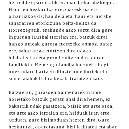
herrialde oparoetatik eraman behar dizkiegu.
Haurren hezkuntza ere, oso eskasa eta
oinarrizkoa da; hau dela eta, haur eta nerabe
sahararren etorkizuna beltz-beltza da.
Horrexegatik, erakunde asko sortu dira gure
inguruan (Euskal Herrian ere, batzuk dira)
hango umeak gurera etortzeko asmoz. Batez
ere, sahararrak etortzen dira udako
hilabeteetan eta gero itzultzen dira euren
familiekin. Hemengo familia batzuek abegi
onez udaro hartzen dituzte ume horiek eta
seme-alabak balira bezala tratatzen zaie.
Batzuetan, gurasoen baimenarekin ume
horietako batzuk geratu ahal dira hemen, ez
bakarrik udak pasatzera, baizik eta urte osoa,
eta urte asko jarraian ere, helduak izan arte.
Orduan, gure bizimoduan hazten dira. Gure
hezkuntza, oparotasuna, bizi-kalitatea eta abar