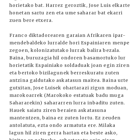
horietako bat. Harrez geroztik, Jose Luis elkarte
honetan sartu zen eta ume saharar bat ekarri
zuen bere etxera.
Franco diktadorearen garaian Afrikaren ipar-
mendebaldeko lurralde hori Espainiaren menpe
zegoen, kolonizatutako lurrak balira bezala.
Baina, buruzagia hil ondoren basamortuko lur
horietatik Espainiako soldaduak joan egin ziren
eta bertoko bizilagunek berreskuratu zuten
antzina galdutako askatasun maitea. Baina urte
gutxitan, Jose Luisek ohartarazi zigun moduan,
marokoarrek (Marokoko estatuak badu muga
Sahararekin) sahararren lurra inbaditu zuten.
Hauek saiatu ziren beraien askatasuna
mantentzen, baina ez zuten lortu. Ez zeuden
antolatuta, ezta ondo armatuta ere. Milaka
lagun hil ziren gerra hartan eta beste asko,