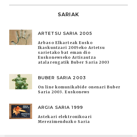
SARIAK
ARTETSU SARIA 2005
Arbaso Elkarteak Eusko
Ikaskuntzari 2005eko Artetsu
sarietako bat eman dio
Euskonewseko Artisautza
atalarengatik Buber Saria 2003
BUBER SARIA 2003
On line komunikabide onenari Buber
Saria 2003. Euskonews
ARGIA SARIA 1999
Astekari elektronikoari
Merezimenduzko Saria