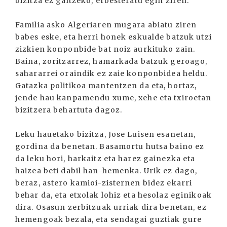
bizitza ez galtzeko, erbesteratu egin ziren.
Familia asko Algeriaren mugara abiatu ziren
babes eske, eta herri honek eskualde batzuk utzi
zizkien konponbide bat noiz aurkituko zain.
Baina, zoritzarrez, hamarkada batzuk geroago,
sahararrei oraindik ez zaie konponbidea heldu.
Gatazka politikoa mantentzen da eta, hortaz,
jende hau kanpamendu xume, xehe eta txiroetan
bizitzera behartuta dagoz.
Leku hauetako bizitza, Jose Luisen esanetan,
gordina da benetan. Basamortu hutsa baino ez
da leku hori, harkaitz eta harez gainezka eta
haizea beti dabil han-hemenka. Urik ez dago,
beraz, astero kamioi-zisternen bidez ekarri
behar da, eta etxolak lohiz eta hesolaz eginikoak
dira. Osasun zerbitzuak urriak dira benetan, ez
hemengoak bezala, eta sendagai guztiak gure