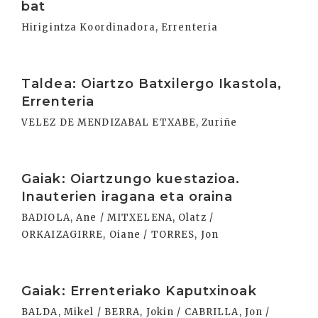
bat
Hirigintza Koordinadora, Errenteria
Irakurri
Taldea: Oiartzo Batxilergo Ikastola,
Errenteria
VELEZ DE MENDIZABAL ETXABE, Zuriñe
Irakurri
Gaiak: Oiartzungo kuestazioa.
Inauterien iragana eta oraina
BADIOLA, Ane / MITXELENA, Olatz /
ORKAIZAGIRRE, Oiane / TORRES, Jon
Irakurri
Gaiak: Errenteriako Kaputxinoak
BALDA, Mikel / BERRA, Jokin / CABRILLA, Jon /