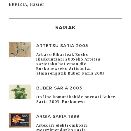
ERKIZIA, Hasier
SARIAK
ARTETSU SARIA 2005
Arbaso Elkarteak Eusko
Ikaskuntzari 2005eko Artetsu
sarietako bat eman dio
Euskonewseko Artisautza
atalarengatik Buber Saria 2003
BUBER SARIA 2003
On line komunikabide onenari Buber
Saria 2003. Euskonews
ARGIA SARIA 1999
Astekari elektronikoari
Merezimenduzko Saria