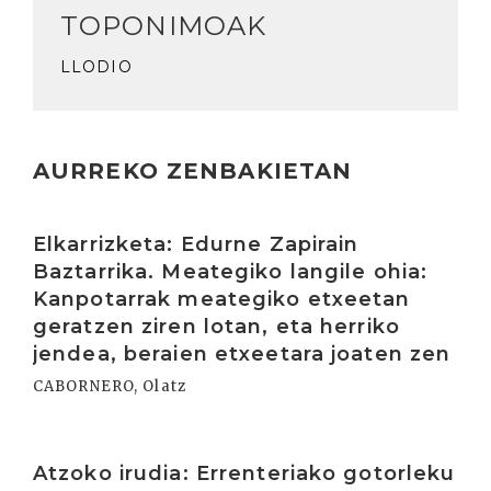
TOPONIMOAK
LLODIO
AURREKO ZENBAKIETAN
Irakurri
Elkarrizketa: Edurne Zapirain
Baztarrika. Meategiko langile ohia:
Kanpotarrak meategiko etxeetan
geratzen ziren lotan, eta herriko
jendea, beraien etxeetara joaten zen
CABORNERO, Olatz
Irakurri
Atzoko irudia: Errenteriako gotorleku