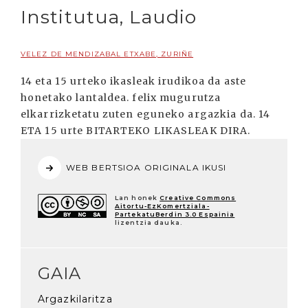
Institutua, Laudio
VELEZ DE MENDIZABAL ETXABE, ZURIÑE
14 eta 15 urteko ikasleak irudikoa da aste
honetako lantaldea. felix mugurutza
elkarrizketatu zuten eguneko argazkia da. 14
ETA 15 urte BITARTEKO LIKASLEAK DIRA.
WEB BERTSIOA ORIGINALA IKUSI
Lan honek
Creative Commons
Aitortu-EzKomertziala-
PartekatuBerdin 3.0 Espainia
lizentzia dauka.
GAIA
Argazkilaritza