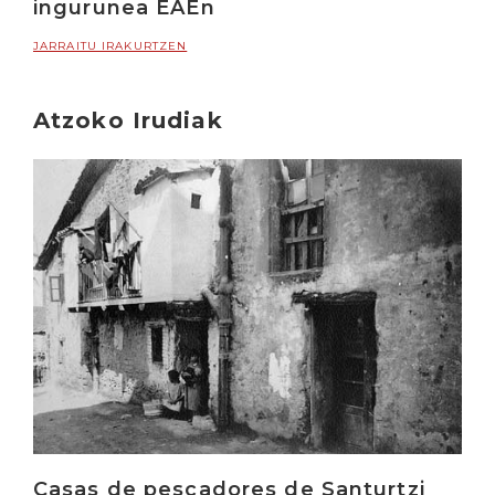
ingurunea EAEn
JARRAITU IRAKURTZEN
Atzoko Irudiak
Irakurri
Casas de pescadores de Santurtzi