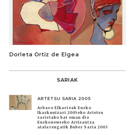
Dorleta Ortiz de Elgea
SARIAK
ARTETSU SARIA 2005
Arbaso Elkarteak Eusko
Ikaskuntzari 2005eko Artetsu
sarietako bat eman dio
Euskonewseko Artisautza
atalarengatik Buber Saria 2003