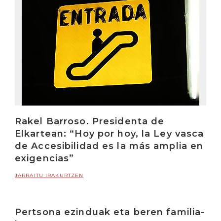
Rakel Barroso. Presidenta de
Elkartean: “Hoy por hoy, la Ley vasca
de Accesibilidad es la más amplia en
exigencias”
JARRAITU IRAKURTZEN
Pertsona ezinduak eta beren familia-