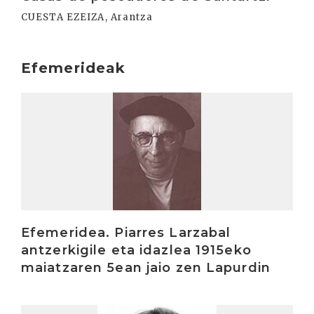
CUESTA EZEIZA, Arantza
Efemerideak
Irakurri
Efemeridea. Piarres Larzabal
antzerkigile eta idazlea 1915eko
maiatzaren 5ean jaio zen Lapurdin
Irakurri