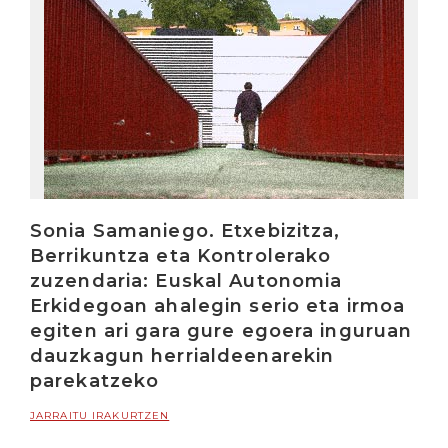
Sonia Samaniego. Etxebizitza,
Berrikuntza eta Kontrolerako
zuzendaria: Euskal Autonomia
Erkidegoan ahalegin serio eta irmoa
egiten ari gara gure egoera inguruan
dauzkagun herrialdeenarekin
parekatzeko
JARRAITU IRAKURTZEN