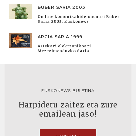
BUBER SARIA 2003
On line komunikabide onenari Buber
Saria 2003. Euskonews
ARGIA SARIA 1999
Astekari elektronikoari
Merezimenduzko Saria
EUSKONEWS BULETINA
Harpidetu zaitez eta zure
emailean jaso!