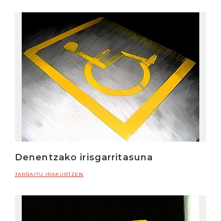
Denentzako irisgarritasuna
JARRAITU IRAKURTZEN