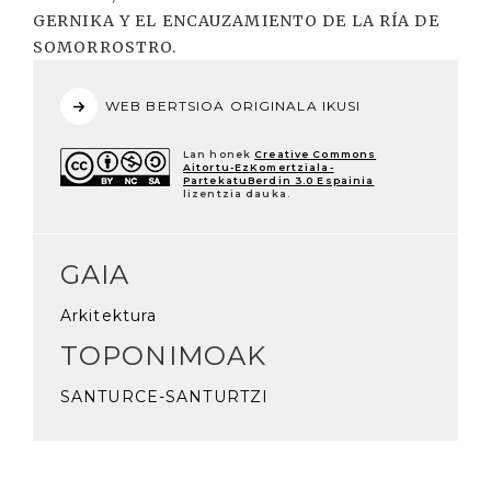
GERNIKA Y EL ENCAUZAMIENTO DE LA RÍA DE
SOMORROSTRO.
WEB BERTSIOA ORIGINALA IKUSI
Lan honek
Creative Commons
Aitortu-EzKomertziala-
PartekatuBerdin 3.0 Espainia
lizentzia dauka.
GAIA
Arkitektura
TOPONIMOAK
SANTURCE-SANTURTZI