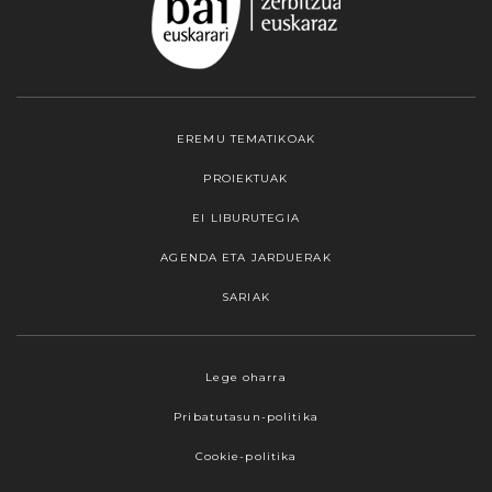
EREMU TEMATIKOAK
PROIEKTUAK
EI LIBURUTEGIA
AGENDA ETA JARDUERAK
SARIAK
Webgune honek cookieak erabiltzen ditu,
Lege oharra
propioak zein hirugarrenenak. Hautatu
Pribatutasun-politika
nabigatzeko nahiago duzun cookie aukera.
Guztiz desaktibatzea ere hauta dezakezu.
Cookie-politika
Cookie batzuk blokeatu nahi badituzu, egin klik