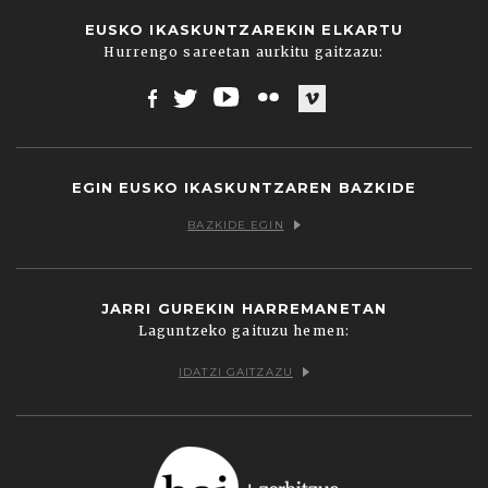
EUSKO IKASKUNTZAREKIN ELKARTU
Hurrengo sareetan aurkitu gaitzazu:
Facebook
Twitter
Youtube
Flickr
Vimeo
EGIN EUSKO IKASKUNTZAREN BAZKIDE
BAZKIDE EGIN
JARRI GUREKIN HARREMANETAN
Laguntzeko gaituzu hemen:
IDATZI GAITZAZU