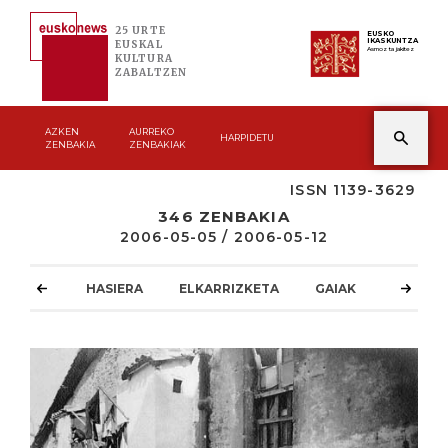
25 URTE
EUSKO
IKASKUNTZA
EUSKAL
Asmoz ta jakitez
KULTURA
ZABALTZEN
AZKEN
AURREKO
HARPIDETU
ZENBAKIA
ZENBAKIAK
ISSN 1139-3629
346 ZENBAKIA
2006-05-05 / 2006-05-12
HASIERA
ELKARRIZKETA
GAIAK
ATZOKO