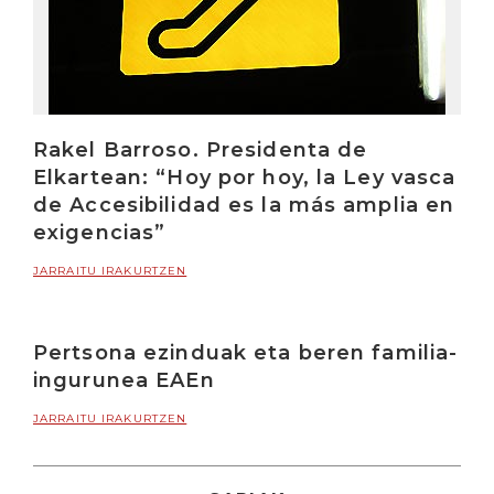
Rakel Barroso. Presidenta de
Elkartean: “Hoy por hoy, la Ley vasca
de Accesibilidad es la más amplia en
exigencias”
JARRAITU IRAKURTZEN
Pertsona ezinduak eta beren familia-
ingurunea EAEn
JARRAITU IRAKURTZEN