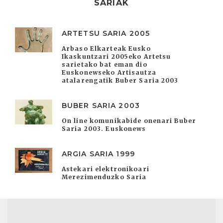
SARIAK
ARTETSU SARIA 2005
Arbaso Elkarteak Eusko
Ikaskuntzari 2005eko Artetsu
sarietako bat eman dio
Euskonewseko Artisautza
atalarengatik Buber Saria 2003
BUBER SARIA 2003
On line komunikabide onenari Buber
Saria 2003. Euskonews
ARGIA SARIA 1999
Astekari elektronikoari
Merezimenduzko Saria