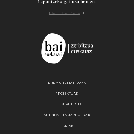
Laguntzeko gaituzu hemen:
IDATZI GAITZAZU
EREMU TEMATIKOAK
PROIEKTUAK
EI LIBURUTEGIA
AGENDA ETA JARDUERAK
SARIAK