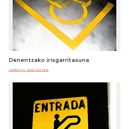
Denentzako irisgarritasuna
JARRAITU IRAKURTZEN