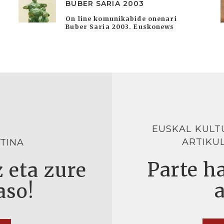
BUBER SARIA 2003
On line komunikabide onenari
Buber Saria 2003. Euskonews
EUSKAL KULT
ARTIKU
TINA
Parte ha
 eta zure
aso!