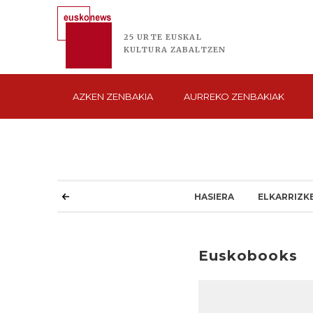
25 URTE
EUSKAL
KULTURA
ZABALTZEN
AZKEN
ZENBAKIA
AURREKO
ZENBAKIAK
HASIERA
ELKARRIZK
Euskobooks