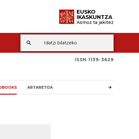
EUSKO
IKASKUNTZA
Asmoz ta jakitez
ISSN 1139-3629
OBOOKS
ARTARETOA