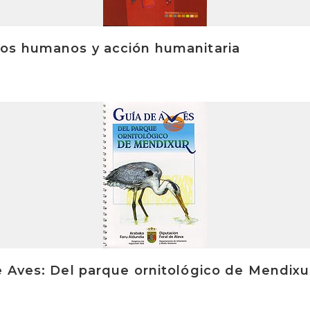
os humanos y acción humanitaria
 Aves: Del parque ornitológico de Mendixu