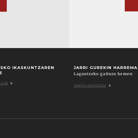
USKO IKASKUNTZAREN
JARRI GUREKIN HARREM
E
Laguntzeko gaituzu hemen:
EGIN
IDATZI GAITZAZU