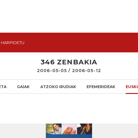
HARPIDETU
346 ZENBAKIA
2006-05-05 / 2006-05-12
ETA
GAIAK
ATZOKO IRUDIAK
EFEMERIDEAK
EUSK