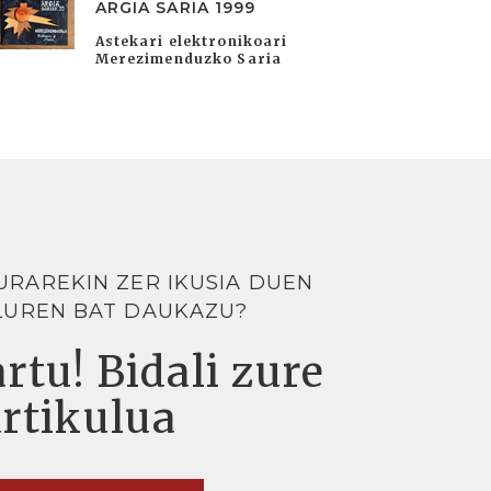
ARGIA SARIA 1999
Astekari elektronikoari
Merezimenduzko Saria
URAREKIN ZER IKUSIA DUEN
LUREN BAT DAUKAZU?
rtu! Bidali zure
artikulua