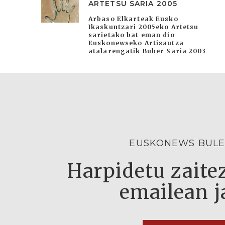
ARTETSU SARIA 2005
Arbaso Elkarteak Eusko
Ikaskuntzari 2005eko Artetsu
sarietako bat eman dio
Euskonewseko Artisautza
atalarengatik Buber Saria 2003
EUSKONEWS BULE
Harpidetu zaitez
emailean j