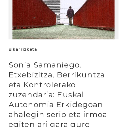
Elkarrizketa
Sonia Samaniego.
Etxebizitza, Berrikuntza
eta Kontrolerako
zuzendaria: Euskal
Autonomia Erkidegoan
ahalegin serio eta irmoa
egiten ari gara gure