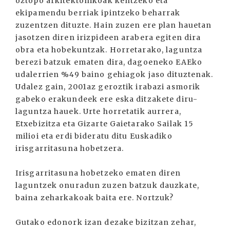
oztopo arkitektonikoak kentzeko eta
ekipamendu berriak ipintzeko beharrak
zuzentzen dituzte. Hain zuzen ere plan hauetan
jasotzen diren irizpideen arabera egiten dira
obra eta hobekuntzak. Horretarako, laguntza
berezi batzuk ematen dira, dagoeneko EAEko
udalerrien %49 baino gehiagok jaso dituztenak.
Udalez gain, 2001az geroztik irabazi asmorik
gabeko erakundeek ere eska ditzakete diru-
laguntza hauek. Urte horretatik aurrera,
Etxebizitza eta Gizarte Gaietarako Sailak 15
milioi eta erdi bideratu ditu Euskadiko
irisgarritasuna hobetzera.
Irisgarritasuna hobetzeko ematen diren
laguntzek onuradun zuzen batzuk dauzkate,
baina zeharkakoak baita ere. Nortzuk?
Gutako edonork izan dezake bizitzan zehar,