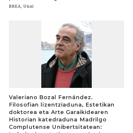
BREA, Unai
Irakurri
Valeriano Bozal Fernández.
Filosofian lizentziaduna, Estetikan
doktorea eta Arte Garaikidearen
Historian katedraduna Madrilgo
Complutense Unibertsitatean: