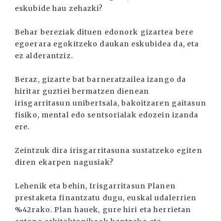
eskubide hau zehazki?
Behar bereziak dituen edonork gizartea bere
egoerara egokitzeko daukan eskubidea da, eta
ez alderantziz.
Beraz, gizarte bat barneratzailea izango da
hiritar guztiei bermatzen dienean
irisgarritasun unibertsala, bakoitzaren gaitasun
fisiko, mental edo sentsorialak edozein izanda
ere.
Zeintzuk dira irisgarritasuna sustatzeko egiten
diren ekarpen nagusiak?
Lehenik eta behin, Irisgarritasun Planen
prestaketa finantzatu dugu, euskal udalerrien
%42rako. Plan hauek, gure hiri eta herrietan