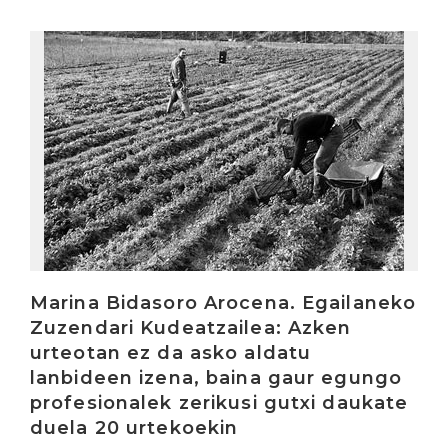
Irakurri
Marina Bidasoro Arocena. Egailaneko
Zuzendari Kudeatzailea: Azken
urteotan ez da asko aldatu
lanbideen izena, baina gaur egungo
profesionalek zerikusi gutxi daukate
duela 20 urtekoekin