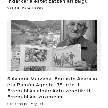
Indarkeria estetizatzen ari zaigu
SALABERRIA, Urkiri
Irakurri
Salvador Marzana, Eduardo Aparicio
eta Ramón Agesta. 75 urte II
Errepublika aldarrikatu zenetik: II
Errepublika, zuzenean
CIFUENTES, Miguel