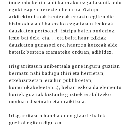
inoiz edo behin, aldi baterako ezgaitasunik, edo
egokitzapen berezien beharra. Oztopo
arkitektonikoak kentzeak erraztu egiten die
bizimodua aldi baterako ezgaitasun fisikoak
dauzkaten pertsonei -istripu baten ondorioz,
lesio bat dela-eta...-, eta baita haur txikiak
dauzkaten gurasoei ere, haurren kotxeak alde
batetik bestera eramateko orduan, adibidez.
Irisgarritasun unibertsala gure inguru guztian
bermatu nahi badugu (hiri eta herrietan,
etxebizitzetan, eraikin publikoetan,
komunikabideetan...), beharrezkoa da elementu
horiek guztiak biztanle guztiek erabiltzeko
moduan diseinatu eta eraikitzea.
Irisgarritasun handia duen gizarte batek
guztioi egiten digu on.