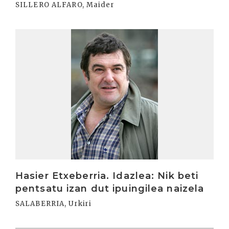
SILLERO ALFARO, Maider
Irakurri
Hasier Etxeberria. Idazlea: Nik beti
pentsatu izan dut ipuingilea naizela
SALABERRIA, Urkiri