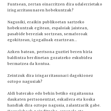
Funtsean, zertan oinarritzen dira udalerrietako
irisgarritasunaren hobekuntzak?
Nagusiki, eraikin publikoetan sartzeko
hobekuntzak egitean, espaloiak jaistean,
pasabide bereziak sortzean, semaforoak
egokitzean, igogailuak ezartzean...
Azken batean, pertsona guztiei beren hiria
baldintza berdinetan gozatzeko eskubidea
bermatzea da kontua.
Zeintzuk dira irisgarritasunari dagokionez
oztopo nagusiak?
Aldi baterako edo behin betiko ezgaitasuna
daukaten pertsonentzat, eskailera eta koska
handiak dira oztopo nagusia, zalantzarik gabe.