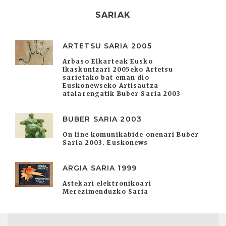
SARIAK
ARTETSU SARIA 2005
Arbaso Elkarteak Eusko
Ikaskuntzari 2005eko Artetsu
sarietako bat eman dio
Euskonewseko Artisautza
atalarengatik Buber Saria 2003
BUBER SARIA 2003
On line komunikabide onenari Buber
Saria 2003. Euskonews
ARGIA SARIA 1999
Astekari elektronikoari
Merezimenduzko Saria