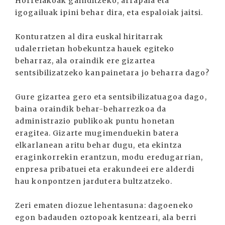
Horrelakoak gainditzeko, arrapala eta
igogailuak ipini behar dira, eta espaloiak jaitsi.
Konturatzen al dira euskal hiritarrak
udalerrietan hobekuntza hauek egiteko
beharraz, ala oraindik ere gizartea
sentsibilizatzeko kanpainetara jo beharra dago?
Gure gizartea gero eta sentsibilizatuagoa dago,
baina oraindik behar-beharrezkoa da
administrazio publikoak puntu honetan
eragitea. Gizarte mugimenduekin batera
elkarlanean aritu behar dugu, eta ekintza
eraginkorrekin erantzun, modu eredugarrian,
enpresa pribatuei eta erakundeei ere alderdi
hau konpontzen jardutera bultzatzeko.
Zeri ematen diozue lehentasuna: dagoeneko
egon badauden oztopoak kentzeari, ala berri