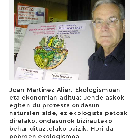
Joan Martinez Alier. Ekologismoan
eta ekonomian aditua: Jende askok
egiten du protesta ondasun
naturalen alde, ez ekologista petoak
direlako, ondasunok bizirauteko
behar dituztelako baizik. Hori da
pobreen ekologismoa