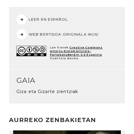
LEER EN ESPAÑOL
WEB BERTSIOA ORIGINALA IKUSI
Lan honek
Creative Commons
Aitortu-EzKomertziala-
PartekatuBerdin 3.0 Espainia
lizentzia dauka.
GAIA
Giza eta Gizarte zientziak
AURREKO ZENBAKIETAN
Irakurri