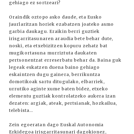
gehiago ez sortzeari?
Oraindik oztopo asko daude, eta Eusko
Jaurlaritzan horiek ezabatzen joateko asmo
garbia daukagu. Eraikin berri guztiek
irisgarritasunaren araudia bete behar dute,
noski, eta etxebizitzen kopuru zehatz bat
mugikortasuna murriztuta daukaten
pertsonentzat erreserbatu behar da. Baina guk
legeak eskatzen duena baino gehiago
eskaintzen dugu gainera, berrikuntza
domotikoak sartu ditugulako, elbarriek,
urrutiko aginte xume baten bidez, etxeko
elementu guztiak kontrolatzeko aukera izan
dezaten: argiak, ateak, pertsianak, hozkailua,
telebista...
Zein egoeratan dago Euskal Autonomia
Erkidegoa irisgarritasunari dagokionez,