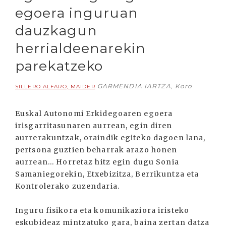
egoera inguruan
dauzkagun
herrialdeenarekin
parekatzeko
GARMENDIA IARTZA, Koro
SILLERO ALFARO, MAIDER
Euskal Autonomi Erkidegoaren egoera
irisgarritasunaren aurrean, egin diren
aurrerakuntzak, oraindik egiteko dagoen lana,
pertsona guztien beharrak arazo honen
aurrean... Horretaz hitz egin dugu Sonia
Samaniegorekin, Etxebizitza, Berrikuntza eta
Kontrolerako zuzendaria.
Inguru fisikora eta komunikaziora iristeko
eskubideaz mintzatuko gara, baina zertan datza