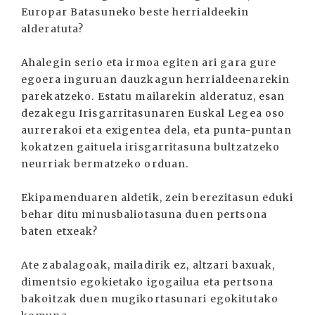
Europar Batasuneko beste herrialdeekin
alderatuta?
Ahalegin serio eta irmoa egiten ari gara gure
egoera inguruan dauzkagun herrialdeenarekin
parekatzeko. Estatu mailarekin alderatuz, esan
dezakegu Irisgarritasunaren Euskal Legea oso
aurrerakoi eta exigentea dela, eta punta-puntan
kokatzen gaituela irisgarritasuna bultzatzeko
neurriak bermatzeko orduan.
Ekipamenduaren aldetik, zein berezitasun eduki
behar ditu minusbaliotasuna duen pertsona
baten etxeak?
Ate zabalagoak, mailadirik ez, altzari baxuak,
dimentsio egokietako igogailua eta pertsona
bakoitzak duen mugikortasunari egokitutako