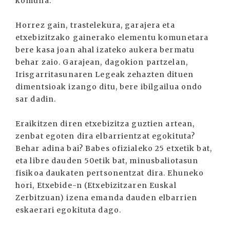
komuna.
Horrez gain, trastelekura, garajera eta
etxebizitzako gainerako elementu komunetara
bere kasa joan ahal izateko aukera bermatu
behar zaio. Garajean, dagokion partzelan,
Irisgarritasunaren Legeak zehazten dituen
dimentsioak izango ditu, bere ibilgailua ondo
sar dadin.
Eraikitzen diren etxebizitza guztien artean,
zenbat egoten dira elbarrientzat egokituta?
Behar adina bai? Babes ofizialeko 25 etxetik bat,
eta libre dauden 50etik bat, minusbaliotasun
fisikoa daukaten pertsonentzat dira. Ehuneko
hori, Etxebide-n (Etxebizitzaren Euskal
Zerbitzuan) izena emanda dauden elbarrien
eskaerari egokituta dago.