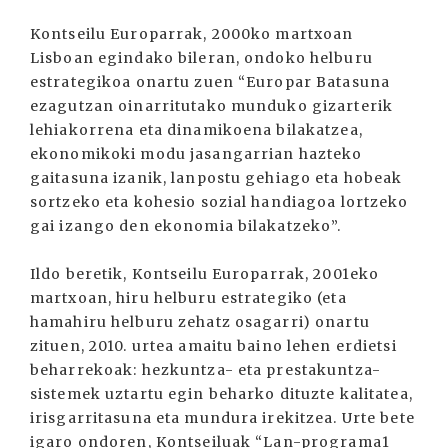
Kontseilu Europarrak, 2000ko martxoan
Lisboan egindako bileran, ondoko helburu
estrategikoa onartu zuen “Europar Batasuna
ezagutzan oinarritutako munduko gizarterik
lehiakorrena eta dinamikoena bilakatzea,
ekonomikoki modu jasangarrian hazteko
gaitasuna izanik, lanpostu gehiago eta hobeak
sortzeko eta kohesio sozial handiagoa lortzeko
gai izango den ekonomia bilakatzeko”.
Ildo beretik, Kontseilu Europarrak, 2001eko
martxoan, hiru helburu estrategiko (eta
hamahiru helburu zehatz osagarri) onartu
zituen, 2010. urtea amaitu baino lehen erdietsi
beharrekoak: hezkuntza- eta prestakuntza-
sistemek uztartu egin beharko dituzte kalitatea,
irisgarritasuna eta mundura irekitzea. Urte bete
igaro ondoren, Kontseiluak “Lan-programa1