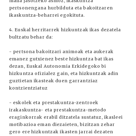
maila jasotzeko asmoz, ikaskuntza
pertsonengana hurbilduta eta bakoitzaren
ikaskuntza-beharrei egokituta.
4. Euskal herritarrek hizkuntzak ikas dezatela
bultzatu behar da:
- pertsona bakoitzari animoak eta aukerak
emanez gutxienez beste hizkuntza bat ikas
dezan, Euskal Autonomia Erkidegoko bi
hizkuntza ofizialez gain, eta hizkuntzak adin
guztietan ikasteak duen garrantziaz
kontzientziatuz
- eskolek eta prestakuntza-zentroek
irakaskuntza- eta prestakuntza-metodo
eraginkorrak erabil ditzatela sustatuz, ikasleei
motibazioa eman diezaieten, bizitzan zehar
gero ere hizkuntzak ikasten jarrai dezaten