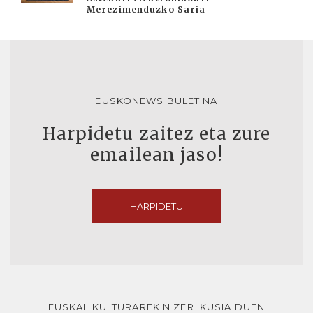
Merezimenduzko Saria
EUSKONEWS BULETINA
Harpidetu zaitez eta zure
emailean jaso!
HARPIDETU
EUSKAL KULTURAREKIN ZER IKUSIA DUEN