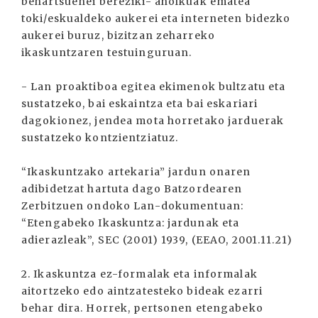
behartsuenei bereziki- aholkuak ematea
toki/eskualdeko aukerei eta interneten bidezko
aukerei buruz, bizitzan zeharreko
ikaskuntzaren testuinguruan.
- Lan proaktiboa egitea ekimenok bultzatu eta
sustatzeko, bai eskaintza eta bai eskariari
dagokionez, jendea mota horretako jarduerak
sustatzeko kontzientziatuz.
“Ikaskuntzako artekaria” jardun onaren
adibidetzat hartuta dago Batzordearen
Zerbitzuen ondoko Lan-dokumentuan:
“Etengabeko Ikaskuntza: jardunak eta
adierazleak”, SEC (2001) 1939, (EEAO, 2001.11.21)
2. Ikaskuntza ez-formalak eta informalak
aitortzeko edo aintzatesteko bideak ezarri
behar dira. Horrek, pertsonen etengabeko