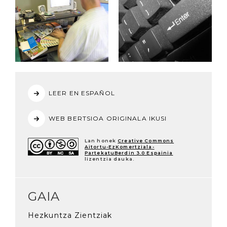
LEER EN ESPAÑOL
WEB BERTSIOA ORIGINALA IKUSI
Lan honek
Creative Commons
Aitortu-EzKomertziala-
PartekatuBerdin 3.0 Espainia
lizentzia dauka.
GAIA
Hezkuntza Zientziak