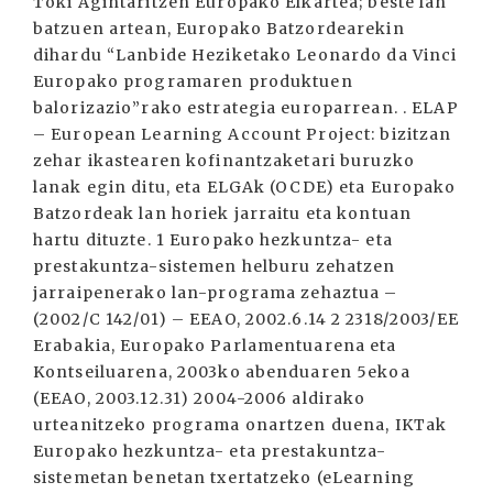
Toki Agintaritzen Europako Elkartea; beste lan
batzuen artean, Europako Batzordearekin
dihardu “Lanbide Heziketako Leonardo da Vinci
Europako programaren produktuen
balorizazio”rako estrategia europarrean. . ELAP
– European Learning Account Project: bizitzan
zehar ikastearen kofinantzaketari buruzko
lanak egin ditu, eta ELGAk (OCDE) eta Europako
Batzordeak lan horiek jarraitu eta kontuan
hartu dituzte. 1 Europako hezkuntza- eta
prestakuntza-sistemen helburu zehatzen
jarraipenerako lan-programa zehaztua –
(2002/C 142/01) – EEAO, 2002.6.14 2 2318/2003/EE
Erabakia, Europako Parlamentuarena eta
Kontseiluarena, 2003ko abenduaren 5ekoa
(EEAO, 2003.12.31) 2004-2006 aldirako
urteanitzeko programa onartzen duena, IKTak
Europako hezkuntza- eta prestakuntza-
sistemetan benetan txertatzeko (eLearning