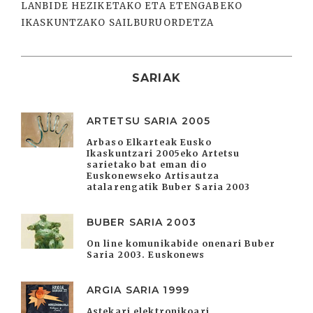
LANBIDE HEZIKETAKO ETA ETENGABEKO
IKASKUNTZAKO SAILBURUORDETZA
SARIAK
ARTETSU SARIA 2005
Arbaso Elkarteak Eusko
Ikaskuntzari 2005eko Artetsu
sarietako bat eman dio
Euskonewseko Artisautza
atalarengatik Buber Saria 2003
BUBER SARIA 2003
On line komunikabide onenari Buber
Saria 2003. Euskonews
ARGIA SARIA 1999
Astekari elektronikoari