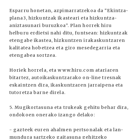
Esparru honetan, azpimarratzekoa da “Ekintza-
plana3, hizkuntzak ikasteari eta hizkuntza-
aniztasunari buruzkoa”. Plan horrek hiru
helburu erdietsi nahi ditu, funtsean: hizkuntzak
etengabe ikastea, hizkuntzen irakaskuntzaren
kalitatea hobetzea eta giro mesedegarria eta
etengabea sortzea.
Horiek horrela, eta www.hiru.com atariaren
bitartez, autoikaskuntzarako on-line tresnak
eskaintzen dira, ikaskuntzaren jarraipena eta
tutoretza barne direla.
5. Mugikortasuna eta trukeak gehitu behar dira,
ondokoen onerako izango delako:
- gazteek euren ahalmen pertsonalak eta lan-
mundura sartzeko gaitasuna gehitzeko