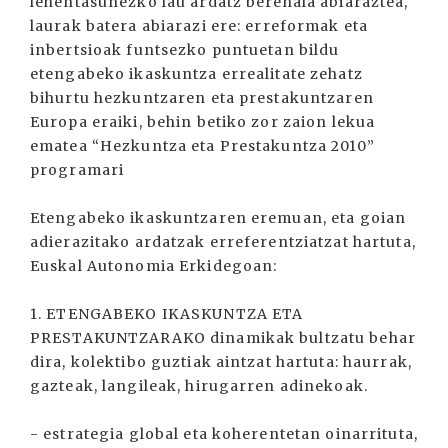
lehentasunezko lau ardatz berehala abiaraztea,
laurak batera abiarazi ere: erreformak eta
inbertsioak funtsezko puntuetan bildu
etengabeko ikaskuntza errealitate zehatz
bihurtu hezkuntzaren eta prestakuntzaren
Europa eraiki, behin betiko zor zaion lekua
ematea “Hezkuntza eta Prestakuntza 2010”
programari
Etengabeko ikaskuntzaren eremuan, eta goian
adierazitako ardatzak erreferentziatzat hartuta,
Euskal Autonomia Erkidegoan:
1. ETENGABEKO IKASKUNTZA ETA
PRESTAKUNTZARAKO dinamikak bultzatu behar
dira, kolektibo guztiak aintzat hartuta: haurrak,
gazteak, langileak, hirugarren adinekoak.
- estrategia global eta koherentetan oinarrituta,