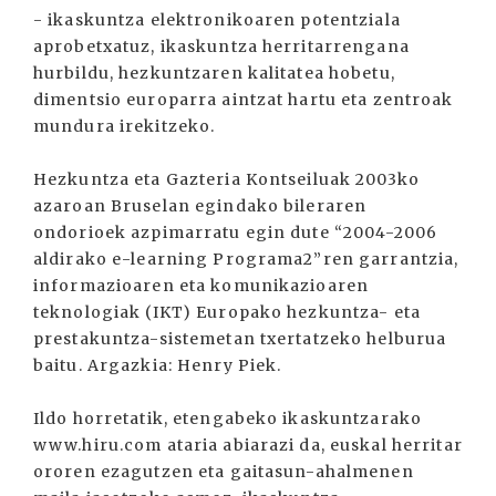
- ikaskuntza elektronikoaren potentziala
aprobetxatuz, ikaskuntza herritarrengana
hurbildu, hezkuntzaren kalitatea hobetu,
dimentsio europarra aintzat hartu eta zentroak
mundura irekitzeko.
Hezkuntza eta Gazteria Kontseiluak 2003ko
azaroan Bruselan egindako bileraren
ondorioek azpimarratu egin dute “2004-2006
aldirako e-learning Programa2”ren garrantzia,
informazioaren eta komunikazioaren
teknologiak (IKT) Europako hezkuntza- eta
prestakuntza-sistemetan txertatzeko helburua
baitu. Argazkia: Henry Piek.
Ildo horretatik, etengabeko ikaskuntzarako
www.hiru.com ataria abiarazi da, euskal herritar
ororen ezagutzen eta gaitasun-ahalmenen