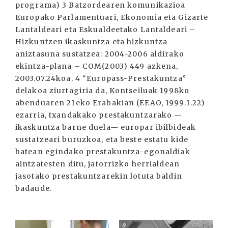
programa) 3 Batzordearen komunikazioa
Europako Parlamentuari, Ekonomia eta Gizarte
Lantaldeari eta Eskualdeetako Lantaldeari –
Hizkuntzen ikaskuntza eta hizkuntza-
aniztasuna sustatzea: 2004-2006 aldirako
ekintza-plana – COM(2003) 449 azkena,
2003.07.24koa. 4 “Europass-Prestakuntza”
delakoa ziurtagiria da, Kontseiluak 1998ko
abenduaren 21eko Erabakian (EEAO, 1999.1.22)
ezarria, txandakako prestakuntzarako —
ikaskuntza barne duela— europar ibilbideak
sustatzeari buruzkoa, eta beste estatu kide
batean egindako prestakuntza-egonaldiak
aintzatesten ditu, jatorrizko herrialdean
jasotako prestakuntzarekin lotuta baldin
badaude.