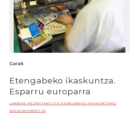
Gaiak
Etengabeko ikaskuntza.
Esparru europarra
LANBIDE HEZIKETAKO ETA ETENGABEKO IKASKUNTZAKO
SAILBURUORDETZA