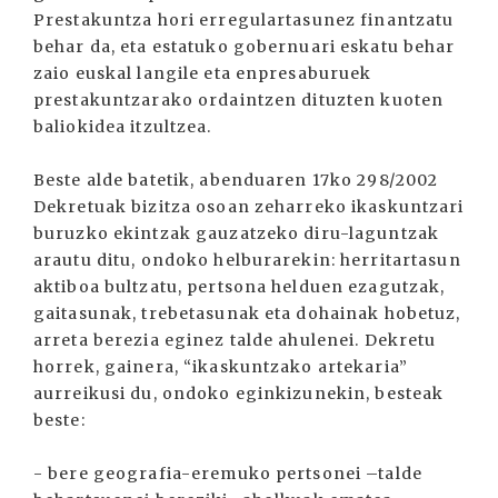
Prestakuntza hori erregulartasunez finantzatu
behar da, eta estatuko gobernuari eskatu behar
zaio euskal langile eta enpresaburuek
prestakuntzarako ordaintzen dituzten kuoten
baliokidea itzultzea.
Beste alde batetik, abenduaren 17ko 298/2002
Dekretuak bizitza osoan zeharreko ikaskuntzari
buruzko ekintzak gauzatzeko diru-laguntzak
arautu ditu, ondoko helburarekin: herritartasun
aktiboa bultzatu, pertsona helduen ezagutzak,
gaitasunak, trebetasunak eta dohainak hobetuz,
arreta berezia eginez talde ahulenei. Dekretu
horrek, gainera, “ikaskuntzako artekaria”
aurreikusi du, ondoko eginkizunekin, besteak
beste:
- bere geografia-eremuko pertsonei –talde