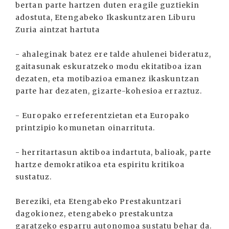
bertan parte hartzen duten eragile guztiekin
adostuta, Etengabeko Ikaskuntzaren Liburu
Zuria aintzat hartuta
- ahaleginak batez ere talde ahulenei bideratuz,
gaitasunak eskuratzeko modu ekitatiboa izan
dezaten, eta motibazioa emanez ikaskuntzan
parte har dezaten, gizarte-kohesioa erraztuz.
- Europako erreferentzietan eta Europako
printzipio komunetan oinarrituta.
- herritartasun aktiboa indartuta, balioak, parte
hartze demokratikoa eta espiritu kritikoa
sustatuz.
Bereziki, eta Etengabeko Prestakuntzari
dagokionez, etengabeko prestakuntza
garatzeko esparru autonomoa sustatu behar da.