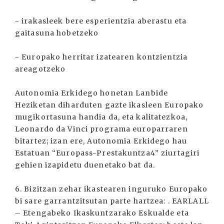
- irakasleek bere esperientzia aberastu eta
gaitasuna hobetzeko
- Europako herritar izatearen kontzientzia
areagotzeko
Autonomia Erkidego honetan Lanbide
Heziketan diharduten gazte ikasleen Europako
mugikortasuna handia da, eta kalitatezkoa,
Leonardo da Vinci programa europarraren
bitartez; izan ere, Autonomia Erkidego hau
Estatuan “Europass-Prestakuntza4” ziurtagiri
gehien izapidetu duenetako bat da.
6. Bizitzan zehar ikastearen inguruko Europako
bi sare garrantzitsutan parte hartzea: . EARLALL
– Etengabeko Ikaskuntzarako Eskualde eta