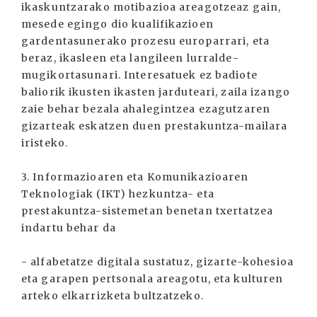
ikaskuntzarako motibazioa areagotzeaz gain,
mesede egingo dio kualifikazioen
gardentasunerako prozesu europarrari, eta
beraz, ikasleen eta langileen lurralde-
mugikortasunari. Interesatuek ez badiote
baliorik ikusten ikasten jarduteari, zaila izango
zaie behar bezala ahalegintzea ezagutzaren
gizarteak eskatzen duen prestakuntza-mailara
iristeko.
3. Informazioaren eta Komunikazioaren
Teknologiak (IKT) hezkuntza- eta
prestakuntza-sistemetan benetan txertatzea
indartu behar da
- alfabetatze digitala sustatuz, gizarte-kohesioa
eta garapen pertsonala areagotu, eta kulturen
arteko elkarrizketa bultzatzeko.