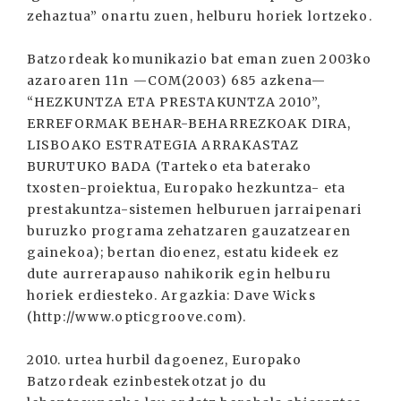
zehaztua” onartu zuen, helburu horiek lortzeko.
Batzordeak komunikazio bat eman zuen 2003ko
azaroaren 11n —COM(2003) 685 azkena—
“HEZKUNTZA ETA PRESTAKUNTZA 2010”,
ERREFORMAK BEHAR-BEHARREZKOAK DIRA,
LISBOAKO ESTRATEGIA ARRAKASTAZ
BURUTUKO BADA (Tarteko eta baterako
txosten-proiektua, Europako hezkuntza- eta
prestakuntza-sistemen helburuen jarraipenari
buruzko programa zehatzaren gauzatzearen
gainekoa); bertan dioenez, estatu kideek ez
dute aurrerapauso nahikorik egin helburu
horiek erdiesteko. Argazkia: Dave Wicks
(http://www.opticgroove.com).
2010. urtea hurbil dagoenez, Europako
Batzordeak ezinbestekotzat jo du