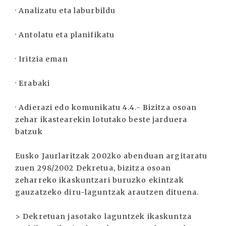
· Analizatu eta laburbildu
· Antolatu eta planifikatu
· Iritzia eman
· Erabaki
· Adierazi edo komunikatu 4.4.- Bizitza osoan
zehar ikastearekin lotutako beste jarduera
batzuk
Eusko Jaurlaritzak 2002ko abenduan argitaratu
zuen 298/2002 Dekretua, bizitza osoan
zeharreko ikaskuntzari buruzko ekintzak
gauzatzeko diru-laguntzak arautzen dituena.
> Dekretuan jasotako laguntzek ikaskuntza