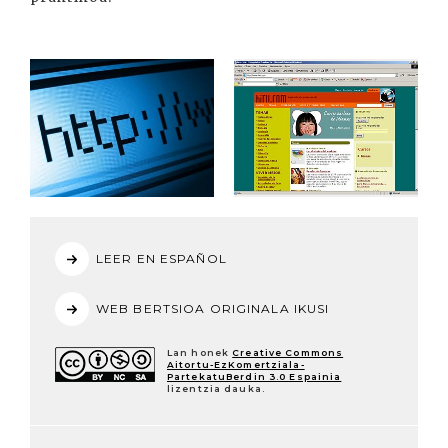
LEER EN ESPAÑOL
WEB BERTSIOA ORIGINALA IKUSI
Lan honek
Creative Commons
Aitortu-EzKomertziala-
PartekatuBerdin 3.0 Espainia
lizentzia dauka.