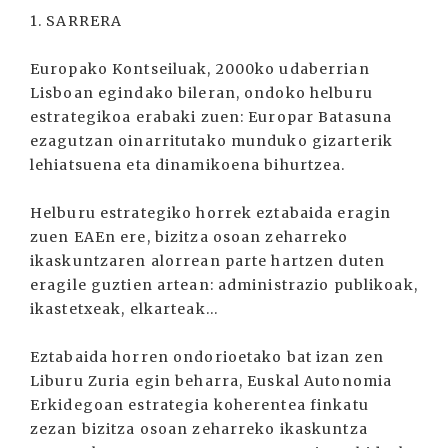
1. SARRERA
Europako Kontseiluak, 2000ko udaberrian
Lisboan egindako bileran, ondoko helburu
estrategikoa erabaki zuen: Europar Batasuna
ezagutzan oinarritutako munduko gizarterik
lehiatsuena eta dinamikoena bihurtzea.
Helburu estrategiko horrek eztabaida eragin
zuen EAEn ere, bizitza osoan zeharreko
ikaskuntzaren alorrean parte hartzen duten
eragile guztien artean: administrazio publikoak,
ikastetxeak, elkarteak…
Eztabaida horren ondorioetako bat izan zen
Liburu Zuria egin beharra, Euskal Autonomia
Erkidegoan estrategia koherentea finkatu
zezan bizitza osoan zeharreko ikaskuntza