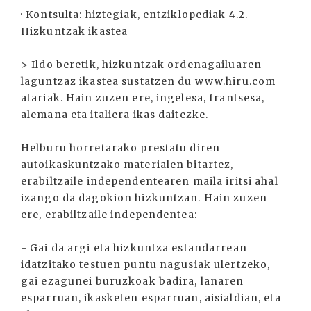
· Kontsulta: hiztegiak, entziklopediak 4.2.-
Hizkuntzak ikastea
> Ildo beretik, hizkuntzak ordenagailuaren
laguntzaz ikastea sustatzen du www.hiru.com
atariak. Hain zuzen ere, ingelesa, frantsesa,
alemana eta italiera ikas daitezke.
Helburu horretarako prestatu diren
autoikaskuntzako materialen bitartez,
erabiltzaile independentearen maila iritsi ahal
izango da dagokion hizkuntzan. Hain zuzen
ere, erabiltzaile independentea:
- Gai da argi eta hizkuntza estandarrean
idatzitako testuen puntu nagusiak ulertzeko,
gai ezagunei buruzkoak badira, lanaren
esparruan, ikasketen esparruan, aisialdian, eta