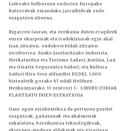
Lisboako helburuen ondorioz Europako
Batzordeak emandako jarraibideak ondo
ezagutzen zituena.
Bigarren fasean, eta zerikusia duten eragileek
euren ekarpenak eta iradokizunak egin ahal
izan zitzaten, ondokoei bidali zitzaien
zirriborroa: Eusko Jaurlaritzako Industria,
Merkataritza eta Turismo Sailari; Justizia, Lan
eta Gizarte Segurantza Sailari; eta Kultura
Sailari Hiru foru aldundiei EUDEL 5.000
biztanletik gorako 67 udali Helduen
Hezkuntzarako 33 zentrori 3.- LIBURU ZURIAK
PLANTEATU DUEN ESTRATEGIA
Gaur egun ezinbestekoa da pertsona guztiei
ezagutzak, gaitasunak eta ahalmenak
eskaintzea, berrikuntza teknologikoak,
ekoizpen-moduen aldaketak eta gizartean