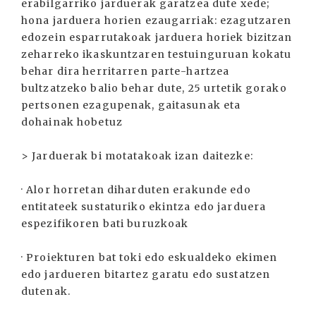
erabilgarriko jarduerak garatzea dute xede;
hona jarduera horien ezaugarriak: ezagutzaren
edozein esparrutakoak jarduera horiek bizitzan
zeharreko ikaskuntzaren testuinguruan kokatu
behar dira herritarren parte-hartzea
bultzatzeko balio behar dute, 25 urtetik gorako
pertsonen ezagupenak, gaitasunak eta
dohainak hobetuz
> Jarduerak bi motatakoak izan daitezke:
· Alor horretan diharduten erakunde edo
entitateek sustaturiko ekintza edo jarduera
espezifikoren bati buruzkoak
· Proiekturen bat toki edo eskualdeko ekimen
edo jardueren bitartez garatu edo sustatzen
dutenak.