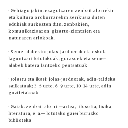
· Gehiago jakin: ezagutzaren zenbait alorrekin
eta kultura orokorrarekin zerikusia duten
edukiak aurkezten ditu, zenbakien,
komunikazioaren, gizarte-zientzien eta
naturaren arlokoak.
· Seme-alabekin: jolas-jarduerak eta eskola-
laguntzari lotutakoak, gurasoek eta seme-
alabek batera lantzeko pentsatuak.
· Jolastu eta ikasi: jolas-jarduerak, adin-taldeka
sailkatuak; 3-5 urte, 6-9 urte, 10-14 urte, adin
guztietakoak
· Gaiak: zenbait alorri —artea, filosofia, fisika,
literatura, e. a.— lotutako gaiei buruzko
biblioteka.