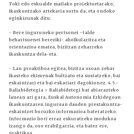
Toki edo eskualde mailako proiektuetarako,
ikaskuntzako artekaria sortu da, eta ondoko
eginkizunak ditu:
- Bere inguruneko pertsonei –talde
behartsuenei bereziki- aholkularitza eta
orientazioa ematea, bizitzan zeharreko
ikaskuntza dela-eta.
- Lan proaktiboa egitea, bizitza osoan zehar
ikasteko ekimenak bultzatu eta sustatzeko, bai
eskaintzari eta bai eskariari dagokionez. 4.5.-
Baliabidetegia > Baliabidetegi bat abiarazteko
lanean ari gara, Euskal Autonomia Erkidegoan
ikaskuntzaren inguruan dauden prestakuntza-
eskaintzei buruzko informazioa bateratzeko.
Informazio hori erraz eskuratzeko modukoa
izango da, oso erabilgarria, eta batez ere,
praktikoa.