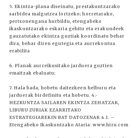
5. Ekintza-plana diseinatu, prestakuntzarako
sarbidea malgutzea lortzeko; horretarako,
pertsonengana hurbildu, etengabeko
ikaskuntzarako eskaria gehitu eta erakundeek
gauzatutako ekintza guztiak koordinatu behar
dira, behar diren egutegia eta aurrekontua
erabilita
6. Planak aurreikusitako jarduera guztien
emaitzak ebaluatu;
7. Hala bada, hobetu daitezkeen helburu eta
jarduerak birdefinitu eta hobetu. 4.-
HEZKUNTZA SAILAREN EKINTZA ZEHATZAK,
LIBURU ZURIAK EZARRITAKO
ESTRATEGIAREKIN BAT DATOZENAK 4.1. –
Etengabeko Ikaskuntzako Ataria: www.hiru.com