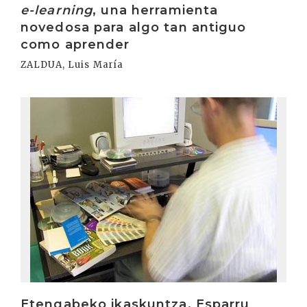
e-learning
, una herramienta
novedosa para algo tan antiguo
como aprender
ZALDUA, Luis María
Irakurri
Etengabeko ikaskuntza. Esparru