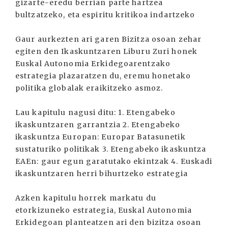
gizarte-eredu berrian parte hartzea
bultzatzeko, eta espiritu kritikoa indartzeko
Gaur aurkezten ari garen Bizitza osoan zehar
egiten den Ikaskuntzaren Liburu Zuri honek
Euskal Autonomia Erkidegoarentzako
estrategia plazaratzen du, eremu honetako
politika globalak eraikitzeko asmoz.
Lau kapitulu nagusi ditu: 1. Etengabeko
ikaskuntzaren garrantzia 2. Etengabeko
ikaskuntza Europan: Europar Batasunetik
sustaturiko politikak 3. Etengabeko ikaskuntza
EAEn: gaur egun garatutako ekintzak 4. Euskadi
ikaskuntzaren herri bihurtzeko estrategia
Azken kapitulu horrek markatu du
etorkizuneko estrategia, Euskal Autonomia
Erkidegoan planteatzen ari den bizitza osoan