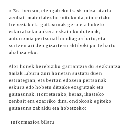
> Era berean, etengabeko ikaskuntza-ataria
zenbait materialez hornituko da, oinarrizko
trebeziak eta gaitasunak gero eta hobeto
eskuratzeko aukera eskainiko dutenak,
autonomia pertsonal handiagoa lortu, eta
sortzen ari den gizartean aktiboki parte hartu
ahal izateko.
Alor honek berebiziko garrantzia du Hezkuntza
Sailak Liburu Zuri honetan sustatu duen
estrategian, eta bertan edozein pertsonak
eskura edo hobetu ditzake ezagutzak eta
gaitasunak. Horretarako, beraz, ikasteko
zenbait era ezarriko dira, ondokoak egiteko
gaitasuna zabaldu eta hobetzeko:
· Informazioa bilatu