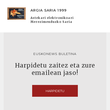
ARGIA SARIA 1999
Astekari elektronikoari
Merezimenduzko Saria
EUSKONEWS BULETINA
Harpidetu zaitez eta zure
emailean jaso!
HARPIDETU