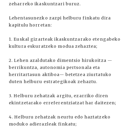
zeharreko ikaskuntzari buruz.
Lehentasunezko zazpi helburu finkatu dira
kapitulu horretan:
1. Euskal gizarteak ikaskuntzarako etengabeko
kultura eskuratzeko modua zehaztea;
2. Lehen azaldutako dimentsio hirukoitza —
berrikuntza, autonomia pertsonala eta
herritartasun aktiboa— betetzea ziurtatuko
duten helburu estrategikoak zehaztu.
3. Helburu zehatzak argitu, ezarriko diren
ekintzetarako erreferentziatzat har daitezen;
4. Helburu zehatzak neurtu edo haztatzeko
moduko adierazleak finkatu;