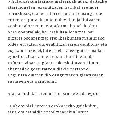
> Autoikaskuntzarako materialak aurki daitezke
atari honetan, ezagutzaren hainbat eremuri
buruzkoak, eta herritarrei aukera emango die
euren ezagutzak hobetu ditzaten jakintzaren
zenbait alorretan. Plataforma honek baditu
bere abantailak, bai erabiltzaileentzat, bai
gizarte osoarentzat ere: Ikaskuntza malgurako
bidea errazten du, erabiltzailearen denbora- eta
espazio-aukerei, interesei eta ezagutza-mailari
egokitua. Ikaskuntza etxera hurbiltzen du
Informazioaren gizarteak eskaintzen dituen
abantailak gerturatzen dizkie pertsonei.
Laguntza ematen dio ezagutzaren gizartearen
sustapen eta garapenari
Ataria ondoko eremuetan banatzen da egun:
· Hobeto bizi: interes orokorreko gaiak ditu,
aisia eta astialdia erabiltzearekin lotuta.