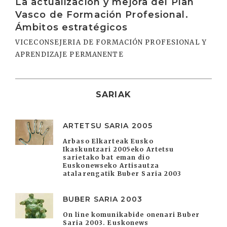
La actualización y mejora del Plan
Vasco de Formación Profesional.
Ámbitos estratégicos
VICECONSEJERIA DE FORMACIÓN PROFESIONAL Y
APRENDIZAJE PERMANENTE
SARIAK
ARTETSU SARIA 2005
Arbaso Elkarteak Eusko
Ikaskuntzari 2005eko Artetsu
sarietako bat eman dio
Euskonewseko Artisautza
atalarengatik Buber Saria 2003
BUBER SARIA 2003
On line komunikabide onenari Buber
Saria 2003. Euskonews