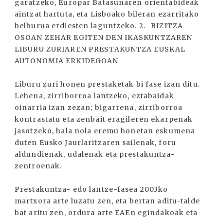
garatzeko, Europar Batasunaren orientabideak
aintzat hartuta, eta Lisboako bileran ezarritako
helburua erdiesten laguntzeko. 2.- BIZITZA
OSOAN ZEHAR EGITEN DEN IKASKUNTZAREN
LIBURU ZURIAREN PRESTAKUNTZA EUSKAL
AUTONOMIA ERKIDEGOAN
Liburu zuri honen prestaketak bi fase izan ditu.
Lehena, zirriborroa lantzeko, eztabaidak
oinarria izan zezan; bigarrena, zirriborroa
kontrastatu eta zenbait eragileren ekarpenak
jasotzeko, hala nola eremu honetan eskumena
duten Eusko Jaurlaritzaren sailenak, foru
aldundienak, udalenak eta prestakuntza-
zentroenak.
Prestakuntza- edo lantze-fasea 2003ko
martxora arte luzatu zen, eta bertan aditu-talde
bat aritu zen, ordura arte EAEn egindakoak eta