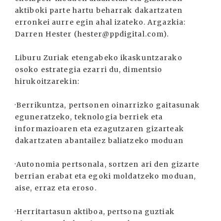
aktiboki parte hartu beharrak dakartzaten
erronkei aurre egin ahal izateko. Argazkia:
Darren Hester (hester@ppdigital.com).
Liburu Zuriak etengabeko ikaskuntzarako
osoko estrategia ezarri du, dimentsio
hirukoitzarekin:
·Berrikuntza, pertsonen oinarrizko gaitasunak
eguneratzeko, teknologia berriek eta
informazioaren eta ezagutzaren gizarteak
dakartzaten abantailez baliatzeko moduan
·Autonomia pertsonala, sortzen ari den gizarte
berrian erabat eta egoki moldatzeko moduan,
aise, erraz eta eroso.
·Herritartasun aktiboa, pertsona guztiak