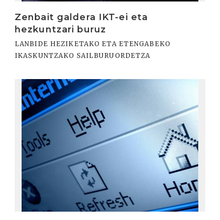
Zenbait galdera IKT-ei eta
hezkuntzari buruz
LANBIDE HEZIKETAKO ETA ETENGABEKO
IKASKUNTZAKO SAILBURUORDETZA
Irakurri