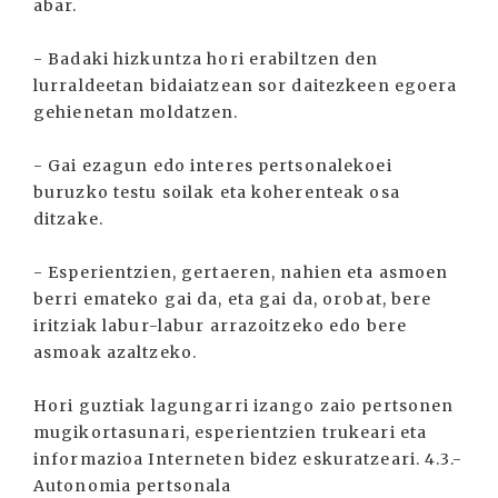
abar.
- Badaki hizkuntza hori erabiltzen den
lurraldeetan bidaiatzean sor daitezkeen egoera
gehienetan moldatzen.
- Gai ezagun edo interes pertsonalekoei
buruzko testu soilak eta koherenteak osa
ditzake.
- Esperientzien, gertaeren, nahien eta asmoen
berri emateko gai da, eta gai da, orobat, bere
iritziak labur-labur arrazoitzeko edo bere
asmoak azaltzeko.
Hori guztiak lagungarri izango zaio pertsonen
mugikortasunari, esperientzien trukeari eta
informazioa Interneten bidez eskuratzeari. 4.3.-
Autonomia pertsonala