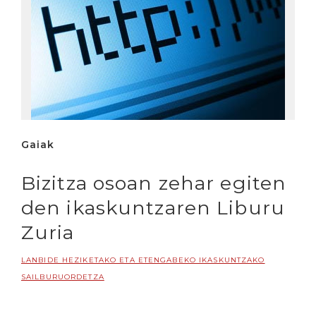
Gaiak
Bizitza osoan zehar egiten
den ikaskuntzaren Liburu
Zuria
LANBIDE HEZIKETAKO ETA ETENGABEKO IKASKUNTZAKO
SAILBURUORDETZA