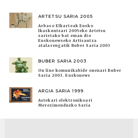
ARTETSU SARIA 2005
Arbaso Elkarteak Eusko
Ikaskuntzari 2005eko Artetsu
sarietako bat eman dio
Euskonewseko Artisautza
atalarengatik Buber Saria 2003
BUBER SARIA 2003
On line komunikabide onenari Buber
Saria 2003. Euskonews
ARGIA SARIA 1999
Astekari elektronikoari
Merezimenduzko Saria