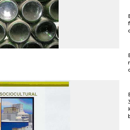
I
I
I