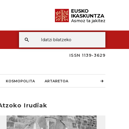
EUSKO
IKASKUNTZA
Asmoz ta jakitez
ISSN 1139-3629
KOSMOPOLITA
ARTARETOA
Atzoko Irudiak
rakurri