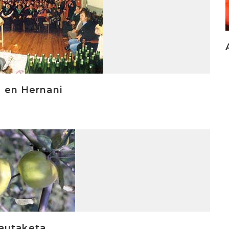
l en Hernani
hautaketa