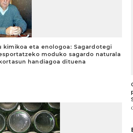
u kimikoa eta enologoa: Sagardotegi
a esportatzeko moduko sagardo naturala
nkortasun handiagoa dituena