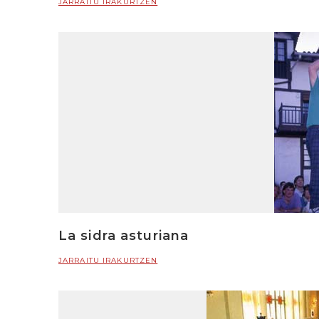
JARRAITU IRAKURTZEN
La sidra asturiana
JARRAITU IRAKURTZEN