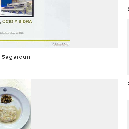
I
o Sagardun
I