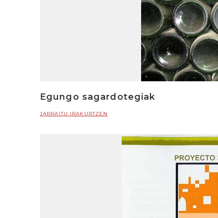
Egungo sagardotegiak
JARRAITU IRAKURTZEN