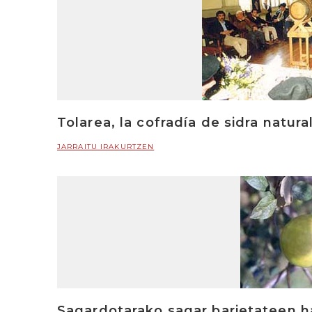
Tolarea, la cofradía de sidra natura
JARRAITU IRAKURTZEN
Sagardotarako sagar barietateen 