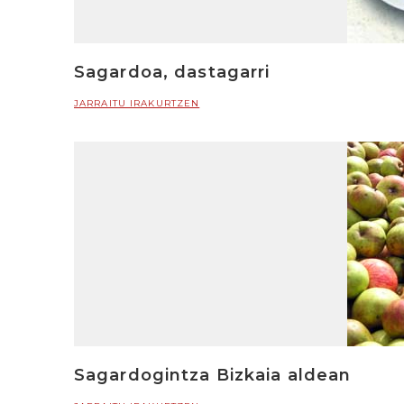
Sagardoa, dastagarri
JARRAITU IRAKURTZEN
Sagardogintza Bizkaia aldean