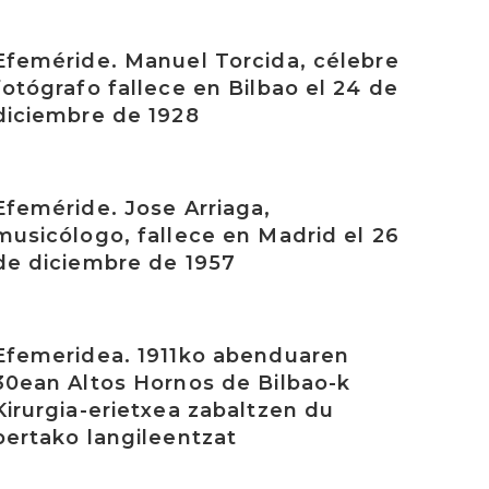
rakurri
Efeméride. Manuel Torcida, célebre
fotógrafo fallece en Bilbao el 24 de
diciembre de 1928
rakurri
Efeméride. Jose Arriaga,
musicólogo, fallece en Madrid el 26
de diciembre de 1957
rakurri
Efemeridea. 1911ko abenduaren
30ean Altos Hornos de Bilbao-k
Kirurgia-erietxea zabaltzen du
bertako langileentzat