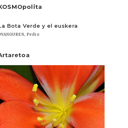
KOSMOpolita
rakurri
La Bota Verde y el euskera
OYANGUREN, Pedro
Artaretoa
rakurri