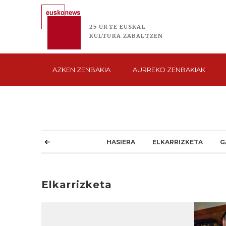
25 URTE
EUSKAL
KULTURA
ZABALTZEN
AZKEN
ZENBAKIA
AURREKO
ZENBAKIAK
HASIERA
ELKARRIZKETA
G
Elkarrizketa