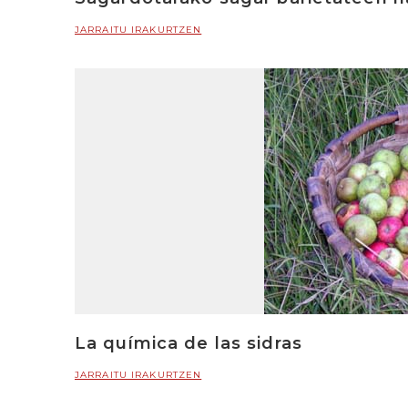
JARRAITU IRAKURTZEN
La química de las sidras
JARRAITU IRAKURTZEN