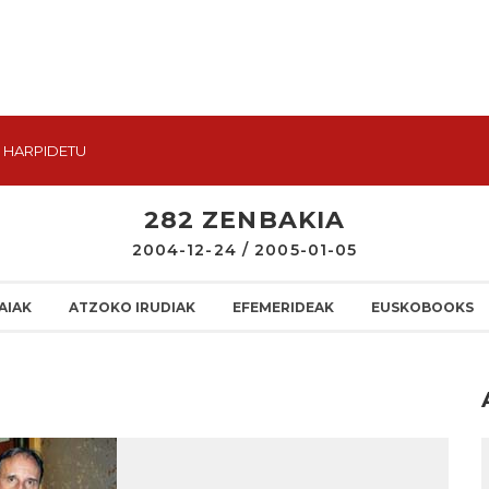
HARPIDETU
282 ZENBAKIA
2004-12-24 / 2005-01-05
AIAK
ATZOKO IRUDIAK
EFEMERIDEAK
EUSKOBOOKS
I