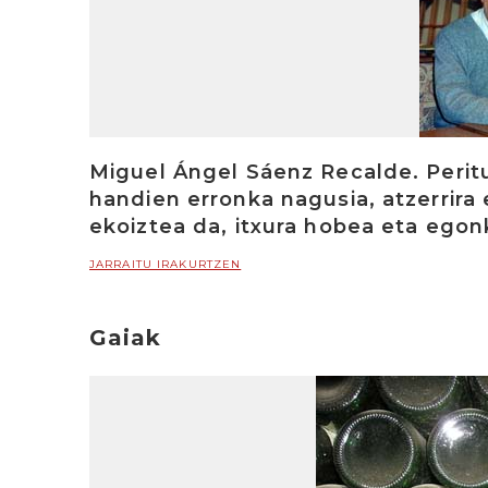
Miguel Ángel Sáenz Recalde. Perit
handien erronka nagusia, atzerrir
ekoiztea da, itxura hobea eta ego
JARRAITU IRAKURTZEN
Gaiak