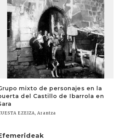
Grupo mixto de personajes en la
puerta del Castillo de Ibarrola en
Sara
CUESTA EZEIZA, Arantza
Efemerideak