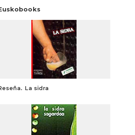
Euskobooks
rakurri
Reseña. La sidra
rakurri