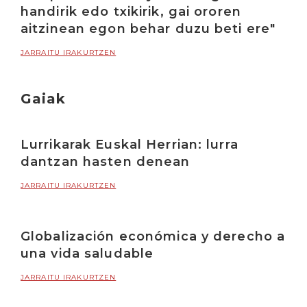
handirik edo txikirik, gai ororen
aitzinean egon behar duzu beti ere"
JARRAITU IRAKURTZEN
Gaiak
Lurrikarak Euskal Herrian: lurra
dantzan hasten denean
JARRAITU IRAKURTZEN
Globalización económica y derecho a
una vida saludable
JARRAITU IRAKURTZEN