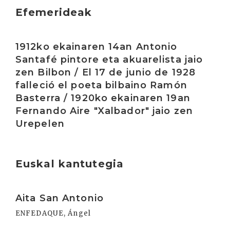
Efemerideak
Irakurri
1912ko ekainaren 14an Antonio
Santafé pintore eta akuarelista jaio
zen Bilbon / El 17 de junio de 1928
falleció el poeta bilbaino Ramón
Basterra / 1920ko ekainaren 19an
Fernando Aire "Xalbador" jaio zen
Urepelen
Euskal kantutegia
Irakurri
Aita San Antonio
ENFEDAQUE, Ángel