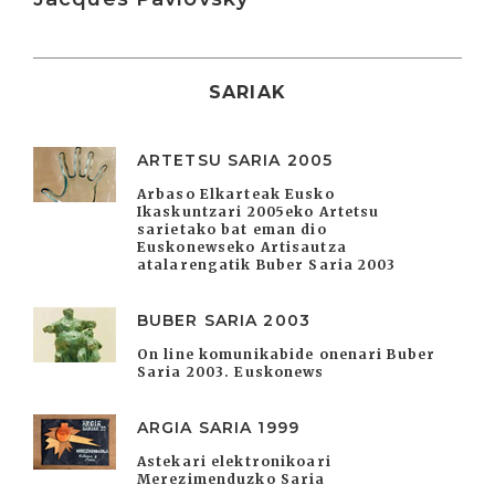
SARIAK
ARTETSU SARIA 2005
Arbaso Elkarteak Eusko
Ikaskuntzari 2005eko Artetsu
sarietako bat eman dio
Euskonewseko Artisautza
atalarengatik Buber Saria 2003
BUBER SARIA 2003
On line komunikabide onenari Buber
Saria 2003. Euskonews
ARGIA SARIA 1999
Astekari elektronikoari
Merezimenduzko Saria