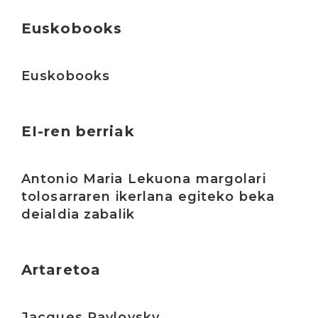
Euskobooks
Irakurri
Euskobooks
EI-ren berriak
Irakurri
Antonio Maria Lekuona margolari
tolosarraren ikerlana egiteko beka
deialdia zabalik
Artaretoa
Irakurri
Jacques Pavlovsky