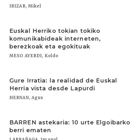
IRIZAR, Mikel
Irakurri
Euskal Herriko tokian tokiko
komunikabideak interneten,
berezkoak eta egokituak
MESO AYERDI, Koldo
Irakurri
Gure Irratia: la realidad de Euskal
Herria vista desde Lapurdi
HERNAN, Agus
Irakurri
BARREN astekaria: 10 urte Elgoibarko
berri ematen
LARRAÑAGA, Imanol