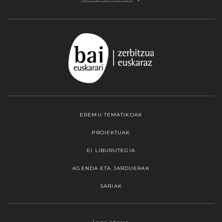
EREMU TEMATIKOAK
PROIEKTUAK
EI LIBURUTEGIA
AGENDA ETA JARDUERAK
SARIAK
Webgune honek cookieak erabiltzen ditu,