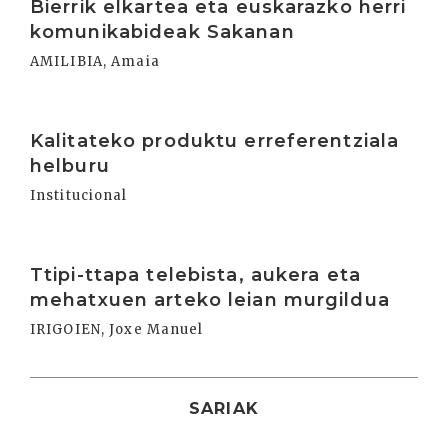
Bierrik elkartea eta euskarazko herri
komunikabideak Sakanan
AMILIBIA, Amaia
Irakurri
Kalitateko produktu erreferentziala
helburu
Institucional
Irakurri
Ttipi-ttapa telebista, aukera eta
mehatxuen arteko leian murgildua
IRIGOIEN, Joxe Manuel
SARIAK