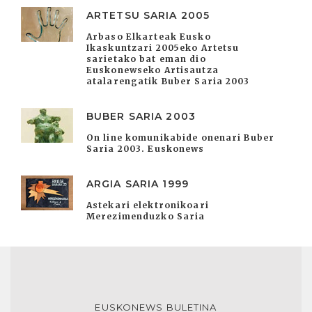
ARTETSU SARIA 2005
Arbaso Elkarteak Eusko
Ikaskuntzari 2005eko Artetsu
sarietako bat eman dio
Euskonewseko Artisautza
atalarengatik Buber Saria 2003
BUBER SARIA 2003
On line komunikabide onenari Buber
Saria 2003. Euskonews
ARGIA SARIA 1999
Astekari elektronikoari
Merezimenduzko Saria
EUSKONEWS BULETINA