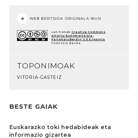
WEB BERTSIOA ORIGINALA IKUSI
Lan honek
Creative Commons
Aitortu-EzKomertziala-
PartekatuBerdin 3.0 Espainia
lizentzia dauka.
TOPONIMOAK
VITORIA-GASTEIZ
BESTE GAIAK
Irakurri
Euskarazko toki hedabideak eta
informazio gizartea