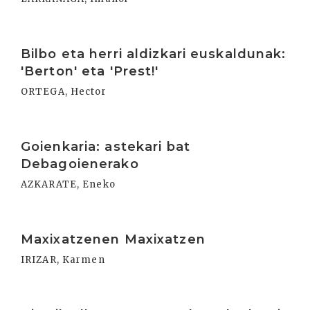
Irakurri
Bilbo eta herri aldizkari euskaldunak:
'Berton' eta 'Prest!'
ORTEGA, Hector
Irakurri
Goienkaria: astekari bat
Debagoienerako
AZKARATE, Eneko
Irakurri
Maxixatzenen Maxixatzen
IRIZAR, Karmen
Irakurri