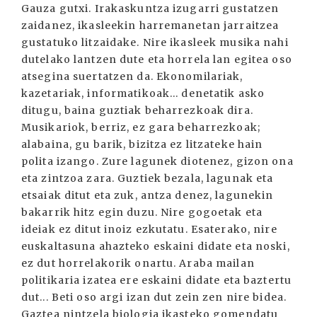
Gauza gutxi. Irakaskuntza izugarri gustatzen
zaidanez, ikasleekin harremanetan jarraitzea
gustatuko litzaidake. Nire ikasleek musika nahi
dutelako lantzen dute eta horrela lan egitea oso
atsegina suertatzen da. Ekonomilariak,
kazetariak, informatikoak... denetatik asko
ditugu, baina guztiak beharrezkoak dira.
Musikariok, berriz, ez gara beharrezkoak;
alabaina, gu barik, bizitza ez litzateke hain
polita izango. Zure lagunek diotenez, gizon ona
eta zintzoa zara. Guztiek bezala, lagunak eta
etsaiak ditut eta zuk, antza denez, lagunekin
bakarrik hitz egin duzu. Nire gogoetak eta
ideiak ez ditut inoiz ezkutatu. Esaterako, nire
euskaltasuna ahazteko eskaini didate eta noski,
ez dut horrelakorik onartu. Araba mailan
politikaria izatea ere eskaini didate eta baztertu
dut... Beti oso argi izan dut zein zen nire bidea.
Gaztea nintzela biologia ikasteko gomendatu