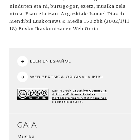
ninduten eta ni, burugogor, ezetz, musika zela
nirea. Esan eta izan. Argazkiak: Ismael Diaz de
Mendibil Euskonews & Media 150.zbk (2002/1/11
18) Eusko Ikaskuntzaren Web Orria
LEER EN ESPAÑOL
WEB BERTSIOA ORIGINALA IKUSI
Lan honek
Creative Commons
Aitortu-EzKomertziala-
PartekatuBerdin 3.0 Espainia
lizentzia dauka.
GAIA
Musika