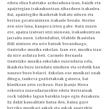
edota eliza batetako arduraduna izan, baizik eta
apaiztegian irakaskuntzan ziharduen irakaslea.
Bai, apaiztegiko ikasketak bukatu nituen eta
bertan geratunintzen irakasle bezala. Horixe
zen nire lana, kanpora irten gabe. Hain zuzen
ere, apaiza izateari utzi nionean, irakaskuntzan
jarraitu nuen. Lehendabizi, Olabide Ikastolan
ibili nintzen eta urte batzuk beranduago,
Gasteizko musika eskolan. Izan ere, musika izan
da nire ardatza beti. Carmelo Bernaola
Gasteizko musika eskolako zuzendaria zela,
ikasketa buru izendatu ninduen eta ordutik han
nauzue buru belarri. Eskolan oso musikari onak
ditugu, tankera guztietakoak gainera, bai
klasikoan zein rockean. Han Juanjo Mena
orkestra zuzendariarekin edota Hertzainak
rock taldeko lagun batekin topo egin dezakezu.
Ez dakit kasualitate hutsa den, baina gure
herriko musikari askok eta askok apaizekin