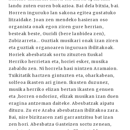
landu zuten euren bokazioa. Bai dela bitxia, bai.
Horren inguruko lan sakona egitea gustatuko
litzaidake. Joan zen mendeko hasieran oso
organista onak egon ziren gure herrian,
besteak beste, Guridi (bere lanbidea zen),
Zubizarreta... Guztiak musikari onak izan ziren
eta guztiak organoaren inguruan ibilitakoak.
Horiek abesbatzak sortu zituzten Euskal
Herriko herrietan eta, horiei esker, musika
zabaldu zen. Ni horrela hasi nintzen Aramaion.
Txikitatik hartzen gintuzten eta, oharkabean,
solfeoa ikasten ari ginen. Ikusten duzunez,
musika herriko elizan bertan ikasten genuen
eta ,horren ondorioz, elizak musikan izan duen
eragina antzeman daiteke. Abesbatzak aipatu
dituzu. Zu ere Araba abesbatzan ibilitakoa zara.
Bai, nire bizitzaren zati garrantzitsu bat izan
zen hori. Abesbatza Gasteizen sortu zenean,