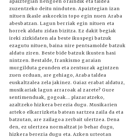
apaiztegian nengoen oraindik eta taldea
zuzentzeko deitu ninduten. Apaiztegian izan
nituen ikasle askorekin topo egin nuen Araba
abesbatzan. Lagun berriak egin nituen eta
horrek aldatu zidan bizitza. Ez dakit begiak
ireki zizkidaten ala beste ikuspegi batzuk
ezagutu nituen, baina nire pentsamolde batzuk
aldatu ziren. Beste bide batzuk ikusten hasi
nintzen. Bestalde, frankismo garaian
murgilduta geunden eta zentsurak agintzen
zuen orduan, are gehiago, Araba taldea
euskaltzalea zela jakinez. Gaiaz erabat aldatuz,
musikariak lagun arraroak al zarete? Gure
sentimenduak, gogoak... plazaratzeko,
azaltzeko hizkera berezia dugu. Musikarien
arteko elkarrizketa batean sartzea zaila da eta
batzutan, are zailagoa zerbait ulertzea. Dena
den, ez ulertzea normaltzat jo behar dugu,
hizkera berezia dugu eta. Azken urteotan