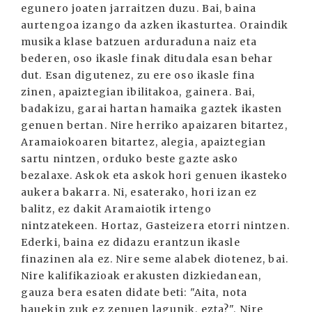
egunero joaten jarraitzen duzu. Bai, baina
aurtengoa izango da azken ikasturtea. Oraindik
musika klase batzuen arduraduna naiz eta
bederen, oso ikasle finak ditudala esan behar
dut. Esan digutenez, zu ere oso ikasle fina
zinen, apaiztegian ibilitakoa, gainera. Bai,
badakizu, garai hartan hamaika gaztek ikasten
genuen bertan. Nire herriko apaizaren bitartez,
Aramaiokoaren bitartez, alegia, apaiztegian
sartu nintzen, orduko beste gazte asko
bezalaxe. Askok eta askok hori genuen ikasteko
aukera bakarra. Ni, esaterako, hori izan ez
balitz, ez dakit Aramaiotik irtengo
nintzatekeen. Hortaz, Gasteizera etorri nintzen.
Ederki, baina ez didazu erantzun ikasle
finazinen ala ez. Nire seme alabek diotenez, bai.
Nire kalifikazioak erakusten dizkiedanean,
gauza bera esaten didate beti: "Aita, nota
hauekin zuk ez zenuen lagunik, ezta?". Nire