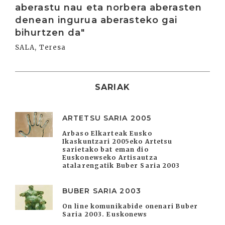
aberastu nau eta norbera aberasten
denean ingurua aberasteko gai
bihurtzen da"
SALA, Teresa
SARIAK
ARTETSU SARIA 2005
Arbaso Elkarteak Eusko
Ikaskuntzari 2005eko Artetsu
sarietako bat eman dio
Euskonewseko Artisautza
atalarengatik Buber Saria 2003
BUBER SARIA 2003
On line komunikabide onenari Buber
Saria 2003. Euskonews