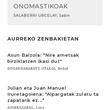
ONOMASTIKOAK
SALABERRI URCELAY, Sabin
AURREKO ZENBAKIETAN
Irakurri
Asun Balzola: "Nire ametsak
birziklatzen ikasi dut"
DOXANDABARATZ OTAEGI, Beñat
Irakurri
Julian eta Juan Manuel
Iruretagoiena: "Alpargatak zulatu ta
zapatarik ez..."
AGIRREZABAL, Lore