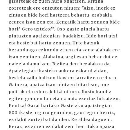
gizarteak ez zuen hura onartzen. Kritika
zorrotzak ere entzuten nituen: "Aizu, inork ez
zintuen bide hori hartzera behartu, erabakia
zeurea izan zen eta. Zergatik hartu zenuen bide
hori? Gero uzteko?". Oso gazte ginela hartu
gintuzten apaiztegian, badakizu. Bide hori utzi
eta beste bat hartu zenuen. Urte batzuk
beranduago ezkondu zinen eta seme alabak ere
izan zenituen. Alabaina, argi esan behar dut ez
naizela damutzen. Bizitza den bezalakoa da.
Apaiztegiak ikasteko aukera eskaini zidan,
bestela zaila baitzen ikasten jarraitzea orduan.
Gainera, apaiza izan nintzen bitartean, une
politak eta ederrak bizi nituen. Ilusio handiz
egiten genuen lan eta ez naiz ezertaz lotsatzen.
Pentsa! Garai hartako Gasteizko apaiztegian
800 ikasle inguru geunden, gaur egun berriz,
ez dakit zortzi bat dauden. Ze aldea dagoen!.
Beraz, ez zinen ez dakit zein herritako apaiza