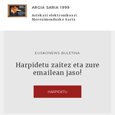
ARGIA SARIA 1999
Astekari elektronikoari
Merezimenduzko Saria
EUSKONEWS BULETINA
Harpidetu zaitez eta zure
emailean jaso!
HARPIDETU