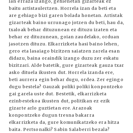
lan erraza izango, gehienetan gizarteak ez
baitu artistaulertzen. Horrela izan da beti eta
are gehiago bizi garen bolada honetan. Artistak
gizarteak baino urrunago jotzen du beti, hau da,
txaloak behar dituzunean ez dituzu izaten eta
behar ez dituzunean, goian zaudelako, orduan
jasotzen dituzu. Elkarrizketa hasi baino lehen,
gero eta lasaiago bizitzen saiatzen zarela esan
didazu, baina oraindik izango duzu zer eskatu
bizitzari. Alde batetik, gure gizarteak gauza txar
asko dituela ikusten dut. Horrela izanda ere,
beti aurrera egin behar dugu, ordea. Zer egingo
dugu bestela? Gauzak poliki poliki konpontzeko
gai garela uste dut. Bestetik, elkarrizketa
ezinbestekoa ikusten dut, politikan ez ezik
gizarte arlo guztietan ere. Arazoak
konpontzeko dugun tresna bakarra
elkarrizketa da, gure komunikatzeko era hitza
baita. Pertsonalki? Sabin Salaberri bezala?