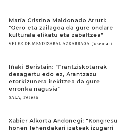
Irakurri
María Cristina Maldonado Arruti:
"Gero eta zailagoa da gure ondare
kulturala elikatu eta zabaltzea"
VELEZ DE MENDIZABAL AZKARRAGA, Josemari
Irakurri
Iñaki Beristain: "Frantziskotarrak
desagertu edo ez, Arantzazu
etorkizunera irekitzea da gure
erronka nagusia"
SALA, Teresa
Irakurri
Xabier Alkorta Andonegi: "Kongresu
honen lehendakari izateak izugarri