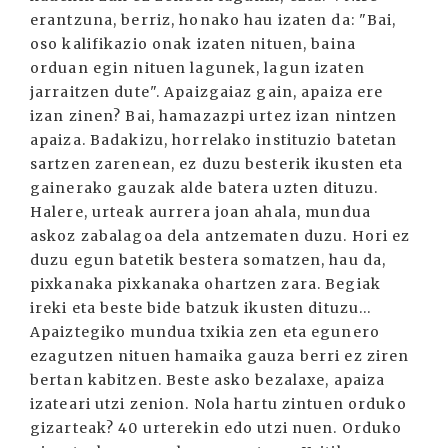
erantzuna, berriz, honako hau izaten da: "Bai,
oso kalifikazio onak izaten nituen, baina
orduan egin nituen lagunek, lagun izaten
jarraitzen dute". Apaizgaiaz gain, apaiza ere
izan zinen? Bai, hamazazpi urtez izan nintzen
apaiza. Badakizu, horrelako instituzio batetan
sartzen zarenean, ez duzu besterik ikusten eta
gainerako gauzak alde batera uzten dituzu.
Halere, urteak aurrera joan ahala, mundua
askoz zabalagoa dela antzematen duzu. Hori ez
duzu egun batetik bestera somatzen, hau da,
pixkanaka pixkanaka ohartzen zara. Begiak
ireki eta beste bide batzuk ikusten dituzu...
Apaiztegiko mundua txikia zen eta egunero
ezagutzen nituen hamaika gauza berri ez ziren
bertan kabitzen. Beste asko bezalaxe, apaiza
izateari utzi zenion. Nola hartu zintuen orduko
gizarteak? 40 urterekin edo utzi nuen. Orduko