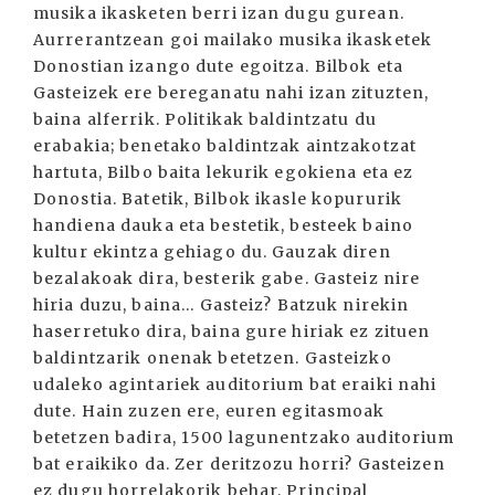
musika ikasketen berri izan dugu gurean.
Aurrerantzean goi mailako musika ikasketek
Donostian izango dute egoitza. Bilbok eta
Gasteizek ere bereganatu nahi izan zituzten,
baina alferrik. Politikak baldintzatu du
erabakia; benetako baldintzak aintzakotzat
hartuta, Bilbo baita lekurik egokiena eta ez
Donostia. Batetik, Bilbok ikasle kopururik
handiena dauka eta bestetik, besteek baino
kultur ekintza gehiago du. Gauzak diren
bezalakoak dira, besterik gabe. Gasteiz nire
hiria duzu, baina... Gasteiz? Batzuk nirekin
haserretuko dira, baina gure hiriak ez zituen
baldintzarik onenak betetzen. Gasteizko
udaleko agintariek auditorium bat eraiki nahi
dute. Hain zuzen ere, euren egitasmoak
betetzen badira, 1500 lagunentzako auditorium
bat eraikiko da. Zer deritzozu horri? Gasteizen
ez dugu horrelakorik behar, Principal