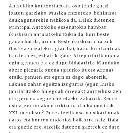
Antzokiko kontzertuetara oso jende gutxi
joaten garelako. Musika entzuteko, behintzat,
daukagunarekin nahikoa da. Haiek diotenez,
Principal Antzokiko eszenatokia hainbat
ikuskizun antolatzeko txikia da, hori beste
gauza bat da, ordea. Beste ikuskizun batzuk
Gasteizen izateko agian bai; baina kontzertuak
ikusteko ez, ezbairik gabe. Aireporturik onena
egin genuen eta ez dugu bidaiaririk. Munduko
abere plazarik onena (gaurko Buesa Arena)
eraiki genuen eta egun ez dago abererik.
Lakuan zahar egoitza izugarria (egun Eusko
Jaurlaritzako bulegoak direnak) aurreikusi zen
eta gero ez zegoen betetzeko zaharrik. Zeure
ustez, zer nolako etorkizuna dauka musikak
XXI. mendean? Gure atzetik oso musikari onak
datoz eta horren ondorioz baikorra naiz. Hala
eta guztiz ere, atzetik datozen gazteek ez dute