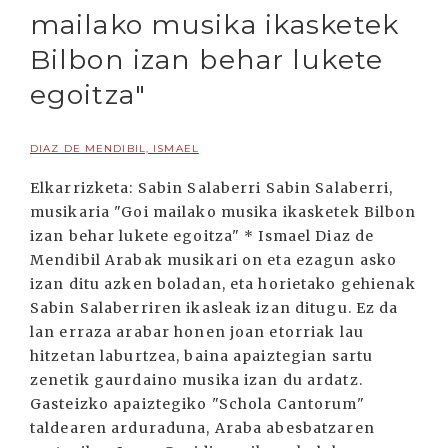
mailako musika ikasketek
Bilbon izan behar lukete
egoitza"
DIAZ DE MENDIBIL, ISMAEL
Elkarrizketa: Sabin Salaberri Sabin Salaberri,
musikaria "Goi mailako musika ikasketek Bilbon
izan behar lukete egoitza" * Ismael Diaz de
Mendibil Arabak musikari on eta ezagun asko
izan ditu azken boladan, eta horietako gehienak
Sabin Salaberriren ikasleak izan ditugu. Ez da
lan erraza arabar honen joan etorriak lau
hitzetan laburtzea, baina apaiztegian sartu
zenetik gaurdaino musika izan du ardatz.
Gasteizko apaiztegiko "Schola Cantorum"
taldearen arduraduna, Araba abesbatzaren