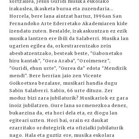
sortzailea, Jesus Guridi musika eskolako
irakaslea, ikasketa burua eta zuzendaria...
Horrela, bere lana aintzat hartuz, 1996an San
Fernandoko Arte Ederretako Akademiaren kide
izendatu zuten. Bestalde, irakaskuntzan ez ezik
musika lantzen ere ibili da Salaberri. Musika lan
ugarien egilea da, orkestrarentzako zein
abesbatzentzako, besteak beste, "Gabonetako
hiru kantak", "Gora Araba", "Oroimenez",
"Guridi, ehun urte", "Gurea da" edota "Mendirik
mendi". Bere herrian jaio zen Vicente
Goikoetxea bezalaxe, musikari handia dugu
Sabin Salaberri. Sabin, 66 urte dituzu. Zer
moduz bizi zara jubilaturik? Musikariok ez gara
inoiz jubilatzen. Gure lana sormenezkoa denez,
bukaezina da, eta hori dela eta, ez diogu lan
egiteari uzten. Hori bai, orain ez daukat
ezarritako ordutegirik eta ofizialki jubilaturik
nago. Hala eta guztiz ere, musika eskolara