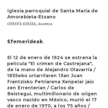
Irakurri
Iglesia parroquial de Santa María de
Amorebieta-Etxano
CUESTA EZEIZA, Arantza
Efemerideak
Irakurri
El 12 de enero de 1924 se estrena la
película "El crimen de Castrejana",
de la mano de Alejandro Olavarría /
1835eko urtarrilaren 13an Juan
Frantzisko Petriarena Xenpelar jaio
zen Errenterian / Carlos de
Beistegui, multimillonario de origen
vasco nacido en México, murió el 17
de enero de 1970, a los 75 años /