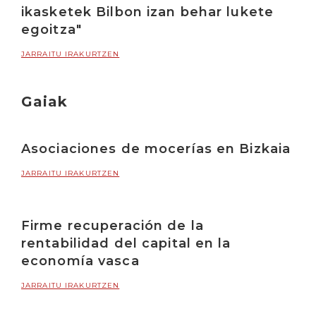
ikasketek Bilbon izan behar lukete
egoitza"
JARRAITU IRAKURTZEN
Gaiak
Asociaciones de mocerías en Bizkaia
JARRAITU IRAKURTZEN
Firme recuperación de la
rentabilidad del capital en la
economía vasca
JARRAITU IRAKURTZEN