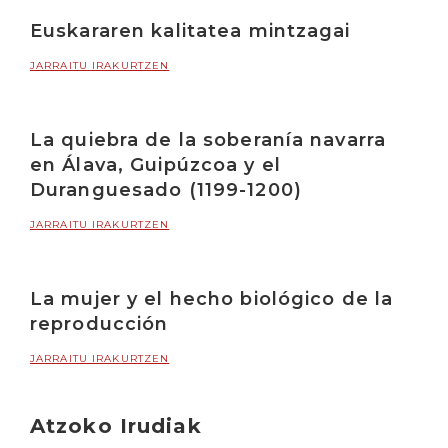
Euskararen kalitatea mintzagai
JARRAITU IRAKURTZEN
La quiebra de la soberanía navarra
en Álava, Guipúzcoa y el
Duranguesado (1199-1200)
JARRAITU IRAKURTZEN
La mujer y el hecho biológico de la
reproducción
JARRAITU IRAKURTZEN
Atzoko Irudiak