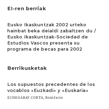
EI-ren berriak
Irakurri
Eusko Ikaskuntzak 2002 urteko
hainbat beka deialdi zabaltzen du /
Eusko Ikaskuntzak-Sociedad de
Estudios Vascos presenta su
programa de becas para 2002
Berrikusketak
Irakurri
Los supuestos precedentes de los
vocablos «Euzkadi» y «Euskaria»
ECHEGARAY CORTA, Bonifacio