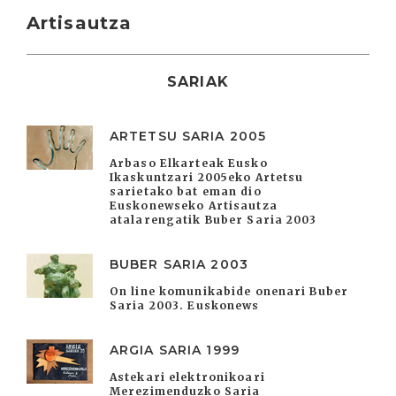
Artisautza
SARIAK
ARTETSU SARIA 2005
Arbaso Elkarteak Eusko
Ikaskuntzari 2005eko Artetsu
sarietako bat eman dio
Euskonewseko Artisautza
atalarengatik Buber Saria 2003
BUBER SARIA 2003
On line komunikabide onenari Buber
Saria 2003. Euskonews
ARGIA SARIA 1999
Astekari elektronikoari
Merezimenduzko Saria