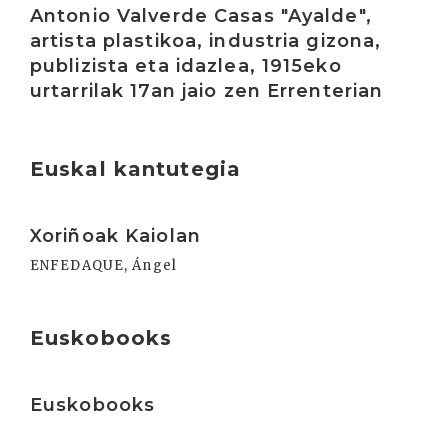
Antonio Valverde Casas "Ayalde",
artista plastikoa, industria gizona,
publizista eta idazlea, 1915eko
urtarrilak 17an jaio zen Errenterian
Euskal kantutegia
Irakurri
Xoriñoak Kaiolan
ENFEDAQUE, Ángel
Euskobooks
Irakurri
Euskobooks