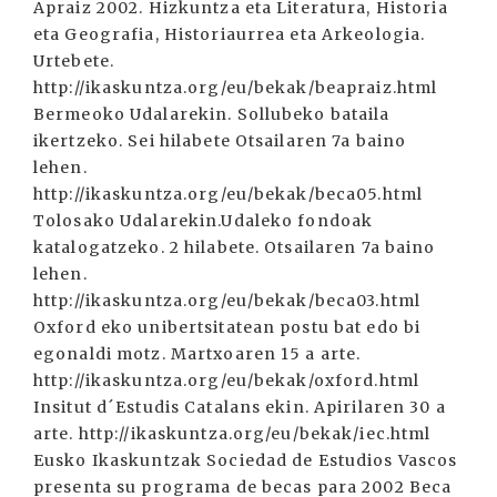
Apraiz 2002. Hizkuntza eta Literatura, Historia
eta Geografia, Historiaurrea eta Arkeologia.
Urtebete.
http://ikaskuntza.org/eu/bekak/beapraiz.html
Bermeoko Udalarekin. Sollubeko bataila
ikertzeko. Sei hilabete Otsailaren 7a baino
lehen.
http://ikaskuntza.org/eu/bekak/beca05.html
Tolosako Udalarekin.Udaleko fondoak
katalogatzeko. 2 hilabete. Otsailaren 7a baino
lehen.
http://ikaskuntza.org/eu/bekak/beca03.html
Oxford eko unibertsitatean postu bat edo bi
egonaldi motz. Martxoaren 15 a arte.
http://ikaskuntza.org/eu/bekak/oxford.html
Insitut d´Estudis Catalans ekin. Apirilaren 30 a
arte. http://ikaskuntza.org/eu/bekak/iec.html
Eusko Ikaskuntzak Sociedad de Estudios Vascos
presenta su programa de becas para 2002 Beca