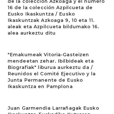
de la colección Azkoaga y el número
16 de la colección Azpilcueta de
Eusko Ikaskuntza / Eusko
Ikaskuntzak Azkoaga 9, 10 eta 11.
aleak eta Azpilcueta bildumako 16.
alea aurkeztu ditu
Irakurri
"Emakumeak Vitoria-Gasteizen
mendeetan zehar. Ibilbideak eta
Biografiak" liburua aurkeztu da /
Reunidos el Comité Ejecutivo y la
Junta Permanente de Eusko
Ikaskuntza en Pamplona
Irakurri
Juan Garmendia Larrañagak Eusko