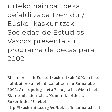
urteko hainbat beka
deialdi zabaltzen du /
Eusko Ikaskuntzak-
Sociedad de Estudios
Vascos presenta su
programa de becas para
2002
EI ren berriak Eusko Ikaskuntzak 2002 urteko
hainbat beka deialdi zabaltzen du Zumalabe
2002. Antropologia eta Etnografia, Gizarte eta
Ekonomia zientziak. Komunikabideak.
Zuzenbidea.Urtebete.
http://ikaskuntza.org/eu/bekak/bezumala.html