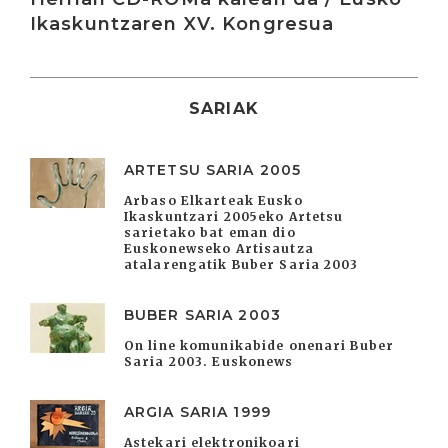
Ikaskuntzaren XV. Kongresua
SARIAK
ARTETSU SARIA 2005
Arbaso Elkarteak Eusko
Ikaskuntzari 2005eko Artetsu
sarietako bat eman dio
Euskonewseko Artisautza
atalarengatik Buber Saria 2003
BUBER SARIA 2003
On line komunikabide onenari Buber
Saria 2003. Euskonews
ARGIA SARIA 1999
Astekari elektronikoari