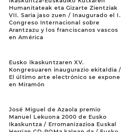
Ikaskuntza-Euskadiko Kutxaren
Humanitateak eta Gizarte Zientziak
VII. Saria jaso zuen / Inaugurado el I.
Congreso Internacional sobre
Arantzazu y los franciscanos vascos
en América
Irakurri
Eusko Ikaskuntzaren XV.
Kongresuaren inaugurazio ekitaldia /
El último arte electrónico se expone
en Miramón
Irakurri
José Miguel de Azaola premio
Manuel Lekuona 2000 de Eusko
Ikaskuntza / Erromanizazioa Euskal
Herrian CD-ROMa kalean da / Eusko