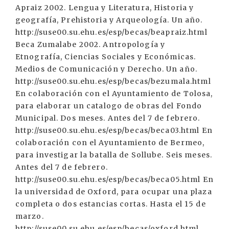
Apraiz 2002. Lengua y Literatura, Historia y
geografía, Prehistoria y Arqueología. Un año.
http://suse00.su.ehu.es/esp/becas/beapraiz.html
Beca Zumalabe 2002. Antropología y
Etnografía, Ciencias Sociales y Económicas.
Medios de Comunicación y Derecho. Un año.
http://suse00.su.ehu.es/esp/becas/bezumala.html
En colaboración con el Ayuntamiento de Tolosa,
para elaborar un catalogo de obras del Fondo
Municipal. Dos meses. Antes del 7 de febrero.
http://suse00.su.ehu.es/esp/becas/beca03.html En
colaboración con el Ayuntamiento de Bermeo,
para investigar la batalla de Sollube. Seis meses.
Antes del 7 de febrero.
http://suse00.su.ehu.es/esp/becas/beca05.html En
la universidad de Oxford, para ocupar una plaza
completa o dos estancias cortas. Hasta el 15 de
marzo.
http://suse00.su.ehu.es/esp/becas/oxford.html