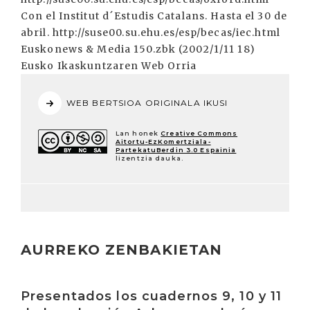
Con el Institut d´Estudis Catalans. Hasta el 30 de
abril. http://suse00.su.ehu.es/esp/becas/iec.html
Euskonews & Media 150.zbk (2002/1/11 18)
Eusko Ikaskuntzaren Web Orria
WEB BERTSIOA ORIGINALA IKUSI
Lan honek
Creative Commons
Aitortu-EzKomertziala-
PartekatuBerdin 3.0 Espainia
lizentzia dauka.
AURREKO ZENBAKIETAN
Irakurri
Presentados los cuadernos 9, 10 y 11