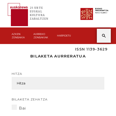
25 URTE
EUSKO
IKASKUNTZA
EUSKAL
Asmoz ta jakitez
KULTURA
ZABALTZEN
AZKEN
AURREKO
HARPIDETU
ZENBAKIA
ZENBAKIAK
ISSN 1139-3629
BILAKETA AURRERATUA
HITZA
BILAKETA ZEHATZA
Bai