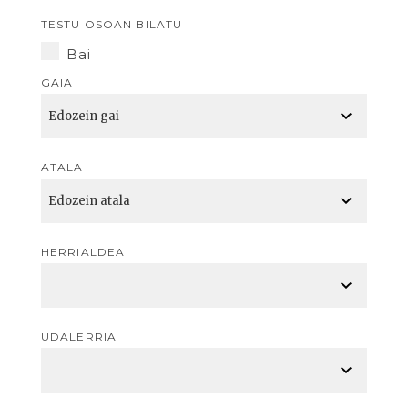
TESTU OSOAN BILATU
Bai
GAIA
ATALA
HERRIALDEA
UDALERRIA