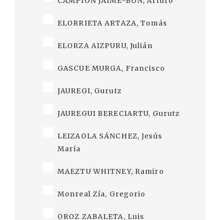
CAMPIÓN JAIME-BON, Arturo
ELORRIETA ARTAZA, Tomás
ELORZA AIZPURU, Julián
GASCUE MURGA, Francisco
JAUREGI, Gurutz
JAUREGUI BERECIARTU, Gurutz
LEIZAOLA SÁNCHEZ, Jesús
María
MAEZTU WHITNEY, Ramiro
Monreal Zía, Gregorio
OROZ ZABALETA, Luis