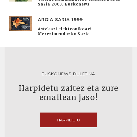
Saria 2003. Euskonews
ARGIA SARIA 1999
Astekari elektronikoari
Merezimenduzko Saria
EUSKONEWS BULETINA
Harpidetu zaitez eta zure
emailean jaso!
HARPIDETU