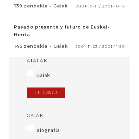
139 zenbakia - Gaiak
2001-10-11 / 2001-10-19
Pasado presente y futuro de Euskal-
Herria
145 zenbakia - Gaiak
2001-11-23 / 2001-11-30
ATALAK
Gaiak
FILTRATU
GAIAK
Biografia