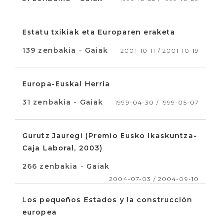
Estatu txikiak eta Europaren eraketa
139 zenbakia - Gaiak
2001-10-11 / 2001-10-19
Europa-Euskal Herria
31 zenbakia - Gaiak
1999-04-30 / 1999-05-07
Gurutz Jauregi (Premio Eusko Ikaskuntza-
Caja Laboral, 2003)
266 zenbakia - Gaiak
2004-07-03 / 2004-09-10
Los pequeños Estados y la construcción
europea