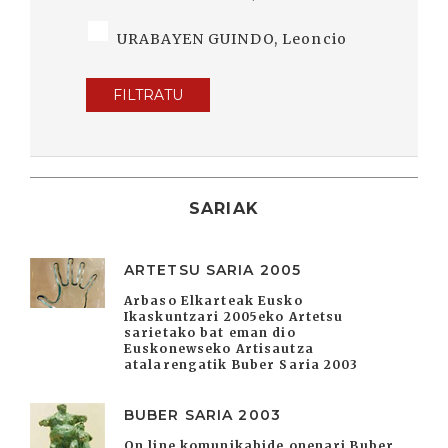
URABAYEN GUINDO, Leoncio
FILTRATU
SARIAK
ARTETSU SARIA 2005
Arbaso Elkarteak Eusko
Ikaskuntzari 2005eko Artetsu
sarietako bat eman dio
Euskonewseko Artisautza
atalarengatik Buber Saria 2003
BUBER SARIA 2003
On line komunikabide onenari Buber