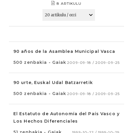
8 ARTIKULU
90 años de la Asamblea Municipal Vasca
500 zenbakia - Gaiak
2009-09-18 / 2009-09-25
90 urte, Euskal Udal Batzarretik
500 zenbakia - Gaiak
2009-09-18 / 2009-09-25
El Estatuto de Autonomía del País Vasco y
Los Hechos Diferenciales
51 zenbakia - Gaiak
1999-10-22 / 1999-10-29