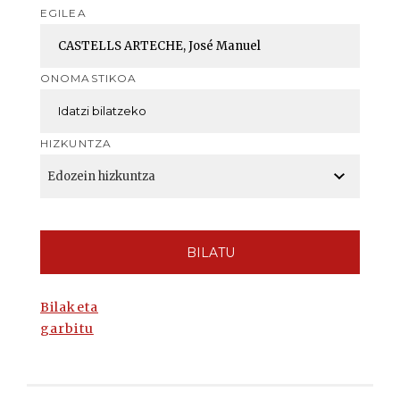
EGILEA
ONOMASTIKOA
HIZKUNTZA
BILATU
Bilaketa
garbitu