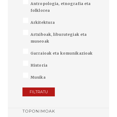
Antropologia, etnografia eta
folklorea
Arkitektura
Artxiboak, liburutegiak eta
museoak
Garraioak eta komunikazioak
Historia
Musika
FILTRATU
TOPONIMOAK