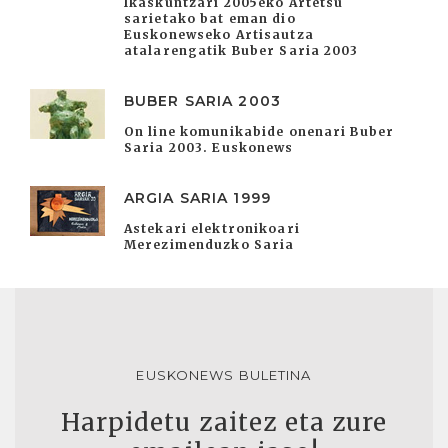
Ikaskuntzari 2005eko Artetsu
sarietako bat eman dio
Euskonewseko Artisautza
atalarengatik Buber Saria 2003
BUBER SARIA 2003
On line komunikabide onenari Buber
Saria 2003. Euskonews
ARGIA SARIA 1999
Astekari elektronikoari
Merezimenduzko Saria
EUSKONEWS BULETINA
Harpidetu zaitez eta zure