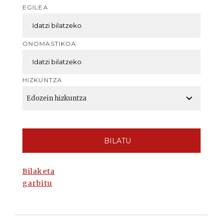
EGILEA
ONOMASTIKOA
HIZKUNTZA
BILATU
Bilaketa
garbitu