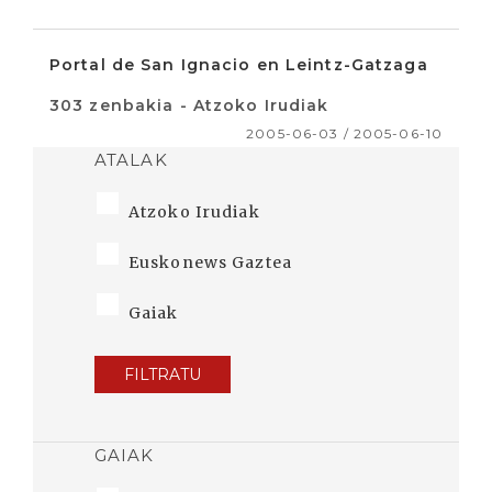
Portal de San Ignacio en Leintz-Gatzaga
303 zenbakia - Atzoko Irudiak
2005-06-03 / 2005-06-10
ATALAK
Atzoko Irudiak
Euskonews Gaztea
Gaiak
FILTRATU
GAIAK