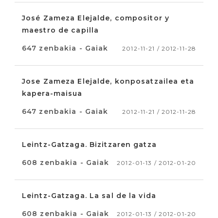
José Zameza Elejalde, compositor y
maestro de capilla
647 zenbakia - Gaiak
2012-11-21 / 2012-11-28
Jose Zameza Elejalde, konposatzailea eta
kapera-maisua
647 zenbakia - Gaiak
2012-11-21 / 2012-11-28
Leintz-Gatzaga. Bizitzaren gatza
608 zenbakia - Gaiak
2012-01-13 / 2012-01-20
Leintz-Gatzaga. La sal de la vida
608 zenbakia - Gaiak
2012-01-13 / 2012-01-20