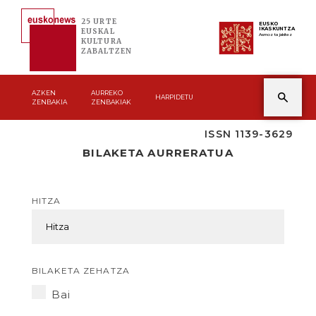
25 URTE
EUSKO
IKASKUNTZA
EUSKAL
Asmoz ta jakitez
KULTURA
ZABALTZEN
AZKEN
AURREKO
HARPIDETU
ZENBAKIA
ZENBAKIAK
ISSN 1139-3629
BILAKETA AURRERATUA
HITZA
BILAKETA ZEHATZA
Bai