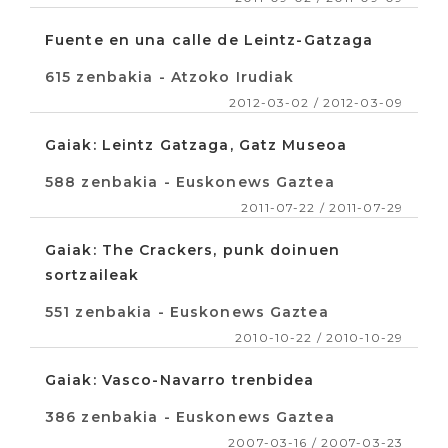
Fuente en una calle de Leintz-Gatzaga
615 zenbakia - Atzoko Irudiak
2012-03-02 / 2012-03-09
Gaiak: Leintz Gatzaga, Gatz Museoa
588 zenbakia - Euskonews Gaztea
2011-07-22 / 2011-07-29
Gaiak: The Crackers, punk doinuen
sortzaileak
551 zenbakia - Euskonews Gaztea
2010-10-22 / 2010-10-29
Gaiak: Vasco-Navarro trenbidea
386 zenbakia - Euskonews Gaztea
2007-03-16 / 2007-03-23