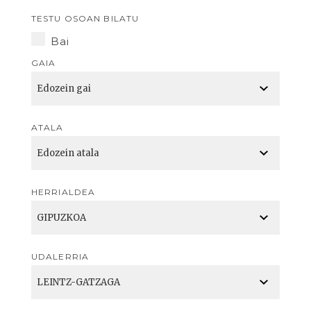
TESTU OSOAN BILATU
Bai
GAIA
ATALA
HERRIALDEA
UDALERRIA