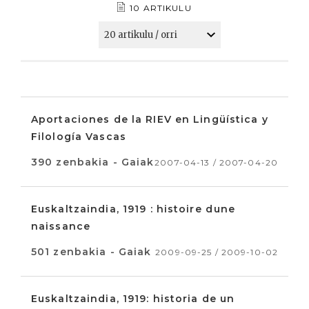
10 ARTIKULU
Aportaciones de la RIEV en Lingüística y
Filología Vascas
390 zenbakia - Gaiak
2007-04-13 / 2007-04-20
Euskaltzaindia, 1919 : histoire dune
naissance
501 zenbakia - Gaiak
2009-09-25 / 2009-10-02
Euskaltzaindia, 1919: historia de un