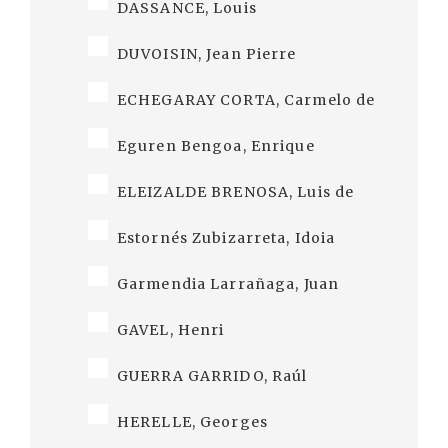
DASSANCE, Louis
DUVOISIN, Jean Pierre
ECHEGARAY CORTA, Carmelo de
Eguren Bengoa, Enrique
ELEIZALDE BRENOSA, Luis de
Estornés Zubizarreta, Idoia
Garmendia Larrañaga, Juan
GAVEL, Henri
GUERRA GARRIDO, Raúl
HERELLE, Georges