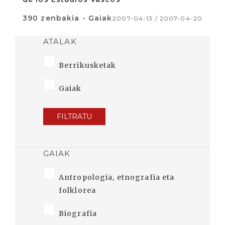
390 zenbakia - Gaiak
2007-04-13 / 2007-04-20
ATALAK
Berrikusketak
Gaiak
FILTRATU
GAIAK
Antropologia, etnografia eta
folklorea
Biografia