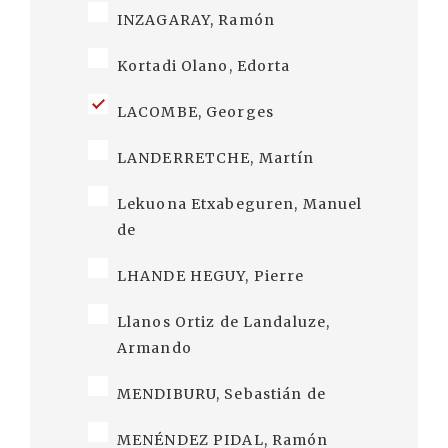
INZAGARAY, Ramón
Kortadi Olano, Edorta
LACOMBE, Georges
LANDERRETCHE, Martín
Lekuona Etxabeguren, Manuel
de
LHANDE HEGUY, Pierre
Llanos Ortiz de Landaluze,
Armando
MENDIBURU, Sebastián de
MENÉNDEZ PIDAL, Ramón