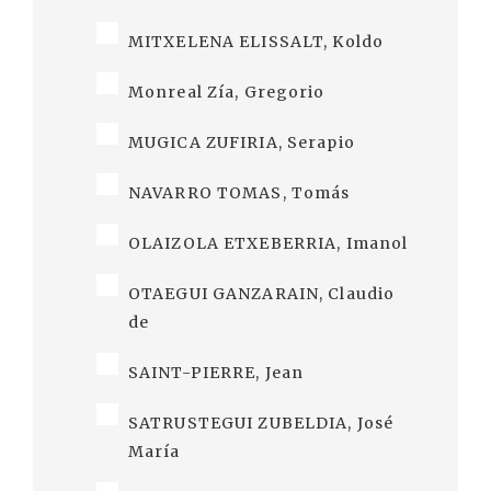
MITXELENA ELISSALT, Koldo
Monreal Zía, Gregorio
MUGICA ZUFIRIA, Serapio
NAVARRO TOMAS, Tomás
OLAIZOLA ETXEBERRIA, Imanol
OTAEGUI GANZARAIN, Claudio
de
SAINT-PIERRE, Jean
SATRUSTEGUI ZUBELDIA, José
María