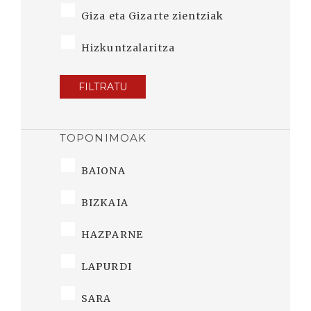
Giza eta Gizarte zientziak
Hizkuntzalaritza
FILTRATU
TOPONIMOAK
BAIONA
BIZKAIA
HAZPARNE
LAPURDI
SARA