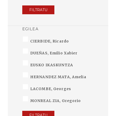
FILTRATU
EGILEA
CIERBIDE, Ricardo
DUEÑAS, Emilio Xabier
EUSKO IKASKUNTZA
HERNANDEZ MATA, Amelia
LACOMBE, Georges
MONREAL ZIA, Gregorio
FILTRATU