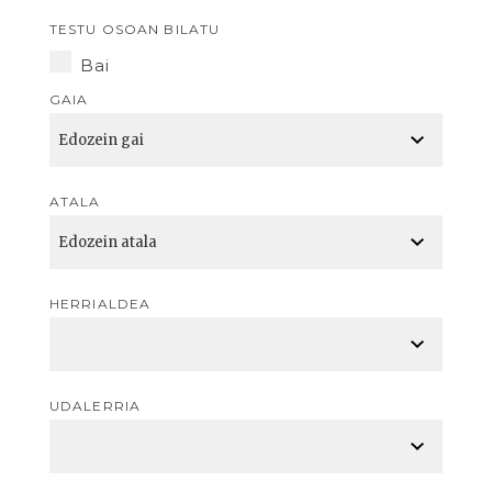
TESTU OSOAN BILATU
Bai
GAIA
ATALA
HERRIALDEA
UDALERRIA