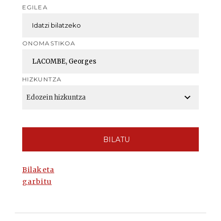
EGILEA
ONOMASTIKOA
HIZKUNTZA
BILATU
Bilaketa
garbitu