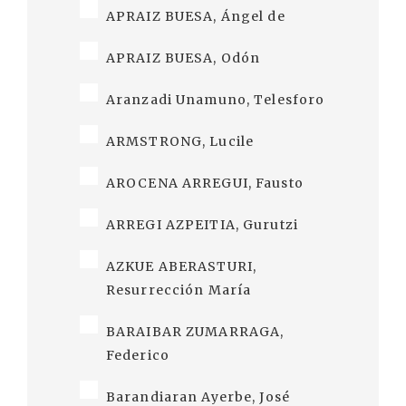
APRAIZ BUESA, Ángel de
APRAIZ BUESA, Odón
Aranzadi Unamuno, Telesforo
ARMSTRONG, Lucile
AROCENA ARREGUI, Fausto
ARREGI AZPEITIA, Gurutzi
AZKUE ABERASTURI,
Resurrección María
BARAIBAR ZUMARRAGA,
Federico
Barandiaran Ayerbe, José