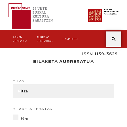
25 URTE
EUSKO
IKASKUNTZA
EUSKAL
Asmoz ta jakitez
KULTURA
ZABALTZEN
AZKEN
AURREKO
HARPIDETU
ZENBAKIA
ZENBAKIAK
ISSN 1139-3629
BILAKETA AURRERATUA
HITZA
BILAKETA ZEHATZA
Bai