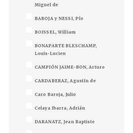
Miguel de
BAROJA y NESSI, Pío
BOISSEL, William
BONAPARTE BLESCHAMP,
Louis-Lucien
CAMPIÓN JAIME-BON, Arturo
CARDABERAZ, Agustín de
Caro Baroja, Julio
Celaya Ibarra, Adrián
DARANATZ, Jean Baptiste