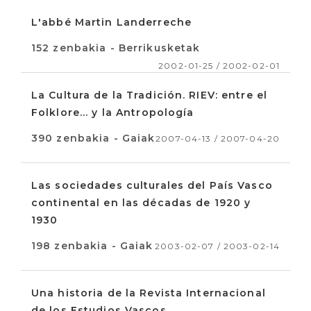
L'abbé Martin Landerreche
152 zenbakia - Berrikusketak
2002-01-25 / 2002-02-01
La Cultura de la Tradición. RIEV: entre el
Folklore... y la Antropología
390 zenbakia - Gaiak
2007-04-13 / 2007-04-20
Las sociedades culturales del País Vasco
continental en las décadas de 1920 y
1930
198 zenbakia - Gaiak
2003-02-07 / 2003-02-14
Una historia de la Revista Internacional
de los Estudios Vascos