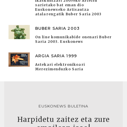
Ikaskuntzari 2005eko Artetsu
sarietako bat eman dio
Euskonewseko Artisautza
atalarengatik Buber Saria 2003
BUBER SARIA 2003
On line komunikabide onenari Buber
Saria 2003. Euskonews
ARGIA SARIA 1999
Astekari elektronikoari
Merezimenduzko Saria
EUSKONEWS BULETINA
Harpidetu zaitez eta zure