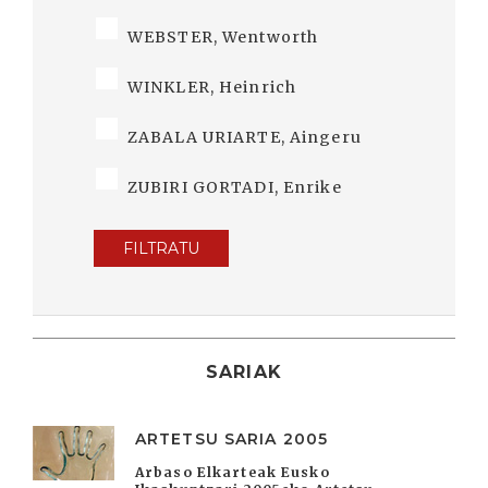
WEBSTER, Wentworth
WINKLER, Heinrich
ZABALA URIARTE, Aingeru
ZUBIRI GORTADI, Enrike
FILTRATU
SARIAK
ARTETSU SARIA 2005
Arbaso Elkarteak Eusko