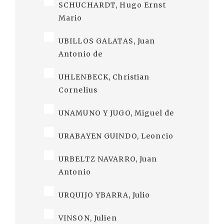
SCHUCHARDT, Hugo Ernst
Mario
UBILLOS GALATAS, Juan
Antonio de
UHLENBECK, Christian
Cornelius
UNAMUNO Y JUGO, Miguel de
URABAYEN GUINDO, Leoncio
URBELTZ NAVARRO, Juan
Antonio
URQUIJO YBARRA, Julio
VINSON, Julien