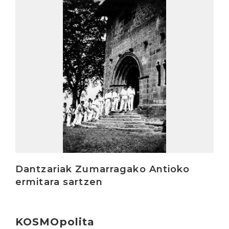
Irakurri
Dantzariak Zumarragako Antioko
ermitara sartzen
KOSMOpolita