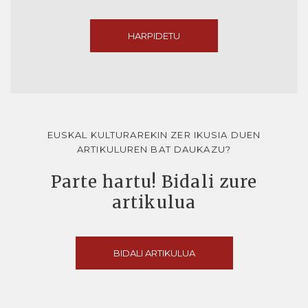
HARPIDETU
EUSKAL KULTURAREKIN ZER IKUSIA DUEN
ARTIKULUREN BAT DAUKAZU?
Parte hartu! Bidali zure
artikulua
BIDALI ARTIKULUA