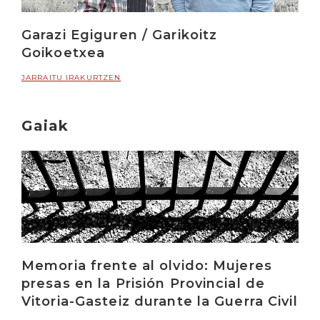
Garazi Egiguren / Garikoitz
Goikoetxea
JARRAITU IRAKURTZEN
Gaiak
Memoria frente al olvido: Mujeres
presas en la Prisión Provincial de
Vitoria-Gasteiz durante la Guerra Civil