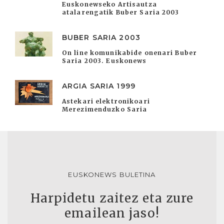
Euskonewseko Artisautza
atalarengatik Buber Saria 2003
BUBER SARIA 2003
On line komunikabide onenari Buber
Saria 2003. Euskonews
ARGIA SARIA 1999
Astekari elektronikoari
Merezimenduzko Saria
EUSKONEWS BULETINA
Harpidetu zaitez eta zure
emailean jaso!