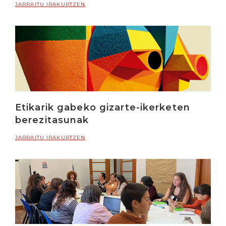
JARRAITU IRAKURTZEN
Etikarik gabeko gizarte-ikerketen
berezitasunak
JARRAITU IRAKURTZEN