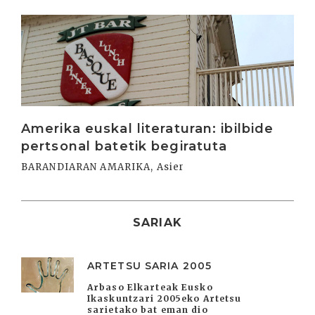
Irakurri
Amerika euskal literaturan: ibilbide
pertsonal batetik begiratuta
BARANDIARAN AMARIKA, Asier
SARIAK
ARTETSU SARIA 2005
Arbaso Elkarteak Eusko
Ikaskuntzari 2005eko Artetsu
sarietako bat eman dio