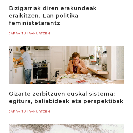
Bizigarriak diren erakundeak
eraikitzen. Lan politika
feministetarantz
JARRAITU IRAKURTZEN
Gizarte zerbitzuen euskal sistema:
egitura, baliabideak eta perspektibak
JARRAITU IRAKURTZEN