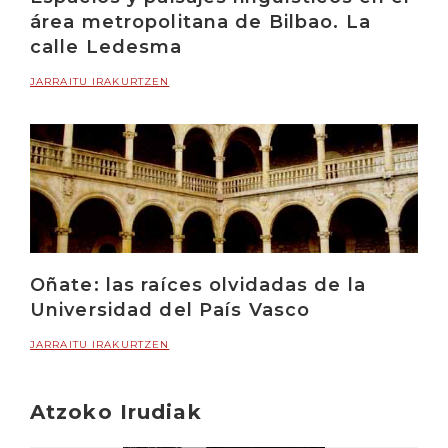
área metropolitana de Bilbao. La
calle Ledesma
JARRAITU IRAKURTZEN
Oñate: las raíces olvidadas de la
Universidad del País Vasco
JARRAITU IRAKURTZEN
Atzoko Irudiak