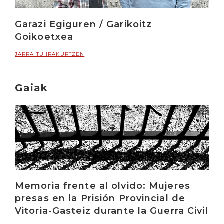
Garazi Egiguren / Garikoitz
Goikoetxea
JARRAITU IRAKURTZEN
Gaiak
Memoria frente al olvido: Mujeres
presas en la Prisión Provincial de
Vitoria-Gasteiz durante la Guerra Civil