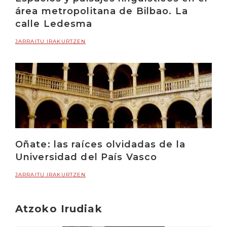
área metropolitana de Bilbao. La
calle Ledesma
JARRAITU IRAKURTZEN
Oñate: las raíces olvidadas de la
Universidad del País Vasco
JARRAITU IRAKURTZEN
Atzoko Irudiak