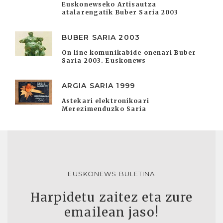
Euskonewseko Artisautza
atalarengatik Buber Saria 2003
BUBER SARIA 2003
On line komunikabide onenari Buber
Saria 2003. Euskonews
ARGIA SARIA 1999
Astekari elektronikoari
Merezimenduzko Saria
EUSKONEWS BULETINA
Harpidetu zaitez eta zure
emailean jaso!