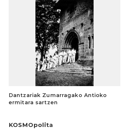
Irakurri
Dantzariak Zumarragako Antioko
ermitara sartzen
KOSMOpolita