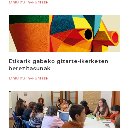
JARRAITU IRAKURTZEN
Etikarik gabeko gizarte-ikerketen
berezitasunak
JARRAITU IRAKURTZEN