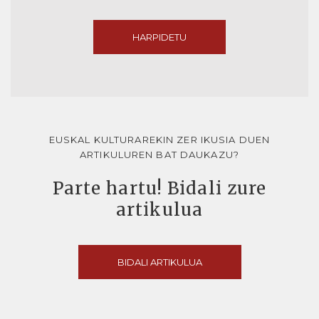
HARPIDETU
EUSKAL KULTURAREKIN ZER IKUSIA DUEN
ARTIKULUREN BAT DAUKAZU?
Parte hartu! Bidali zure
artikulua
BIDALI ARTIKULUA