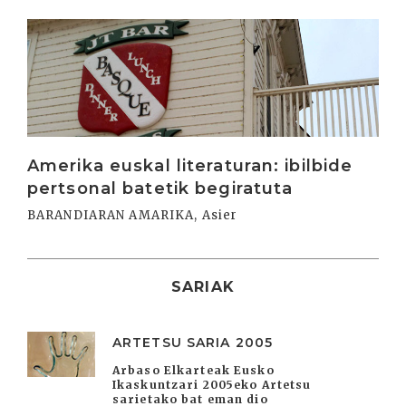
Irakurri
Amerika euskal literaturan: ibilbide
pertsonal batetik begiratuta
BARANDIARAN AMARIKA, Asier
SARIAK
ARTETSU SARIA 2005
Arbaso Elkarteak Eusko
Ikaskuntzari 2005eko Artetsu
sarietako bat eman dio