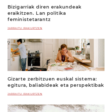
Bizigarriak diren erakundeak
eraikitzen. Lan politika
feministetarantz
JARRAITU IRAKURTZEN
Gizarte zerbitzuen euskal sistema:
egitura, baliabideak eta perspektibak
JARRAITU IRAKURTZEN