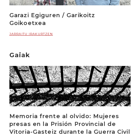
Garazi Egiguren / Garikoitz
Goikoetxea
JARRAITU IRAKURTZEN
Gaiak
Memoria frente al olvido: Mujeres
presas en la Prisión Provincial de
Vitoria-Gasteiz durante la Guerra Civil