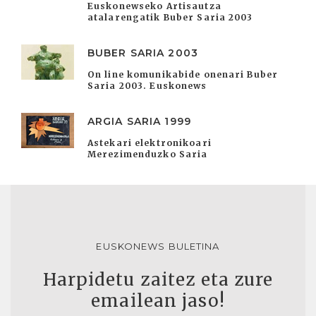
Euskonewseko Artisautza
atalarengatik Buber Saria 2003
BUBER SARIA 2003
On line komunikabide onenari Buber
Saria 2003. Euskonews
ARGIA SARIA 1999
Astekari elektronikoari
Merezimenduzko Saria
EUSKONEWS BULETINA
Harpidetu zaitez eta zure
emailean jaso!