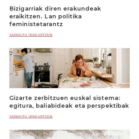
Bizigarriak diren erakundeak
eraikitzen. Lan politika
feministetarantz
JARRAITU IRAKURTZEN
Gizarte zerbitzuen euskal sistema:
egitura, baliabideak eta perspektibak
JARRAITU IRAKURTZEN