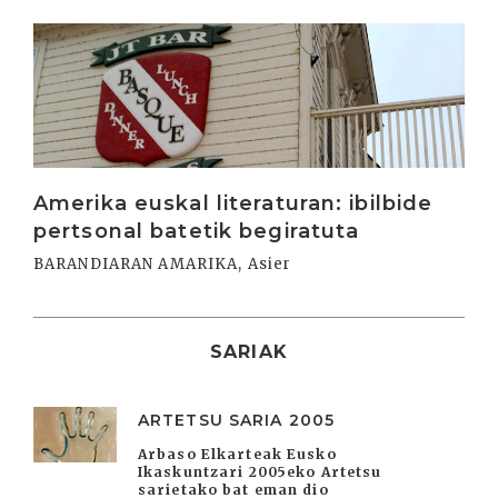
Irakurri
Amerika euskal literaturan: ibilbide
pertsonal batetik begiratuta
BARANDIARAN AMARIKA, Asier
SARIAK
ARTETSU SARIA 2005
Arbaso Elkarteak Eusko
Ikaskuntzari 2005eko Artetsu
sarietako bat eman dio