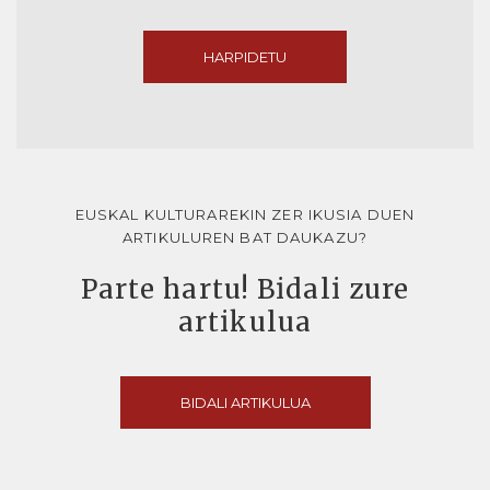
HARPIDETU
EUSKAL KULTURAREKIN ZER IKUSIA DUEN
ARTIKULUREN BAT DAUKAZU?
Parte hartu! Bidali zure
artikulua
BIDALI ARTIKULUA