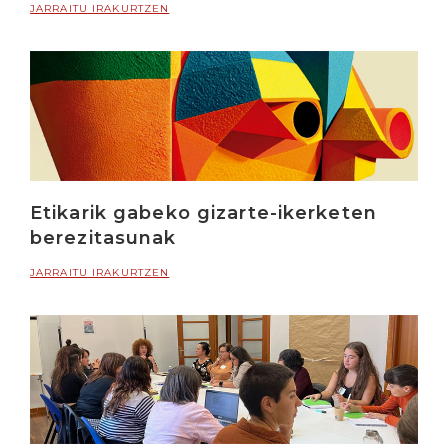
JARRAITU IRAKURTZEN
Etikarik gabeko gizarte-ikerketen
berezitasunak
JARRAITU IRAKURTZEN