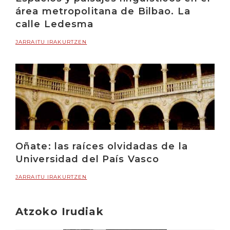
área metropolitana de Bilbao. La
calle Ledesma
JARRAITU IRAKURTZEN
Oñate: las raíces olvidadas de la
Universidad del País Vasco
JARRAITU IRAKURTZEN
Atzoko Irudiak