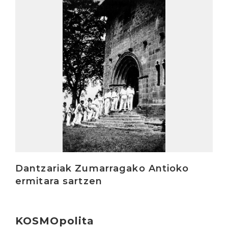
Irakurri
Dantzariak Zumarragako Antioko
ermitara sartzen
KOSMOpolita