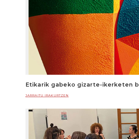
Etikarik gabeko gizarte-ikerketen 
JARRAITU IRAKURTZEN