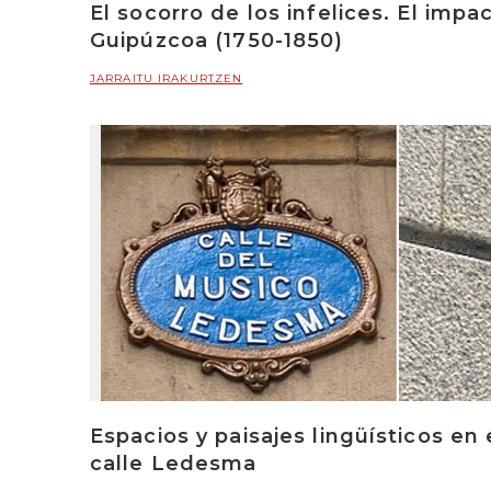
El socorro de los infelices. El imp
Guipúzcoa (1750-1850)
JARRAITU IRAKURTZEN
Espacios y paisajes lingüísticos en
calle Ledesma