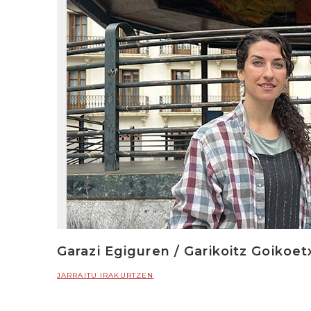
Garazi Egiguren / Garikoitz Goikoe
JARRAITU IRAKURTZEN