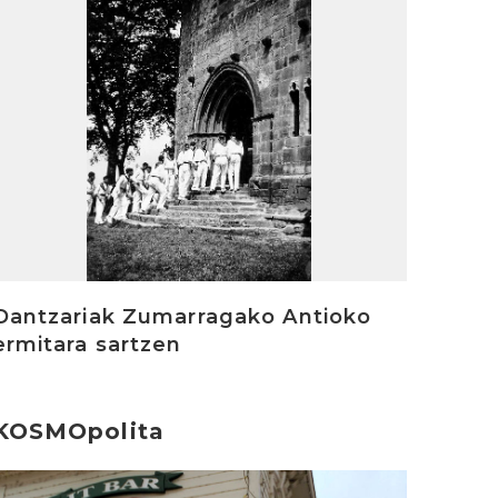
Dantzariak Zumarragako Antioko
ermitara sartzen
KOSMOpolita
rakurri