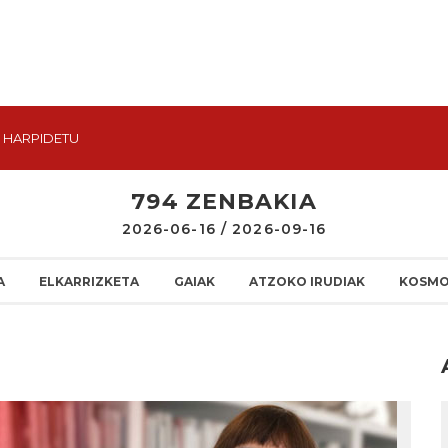
HARPIDETU
794 ZENBAKIA
2026-06-16 / 2026-09-16
A
ELKARRIZKETA
GAIAK
ATZOKO IRUDIAK
KOSMO
I