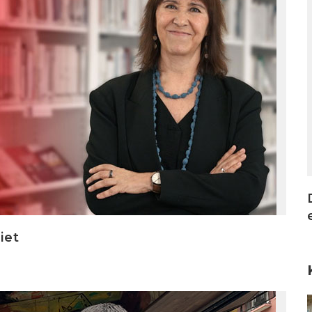
iet
I