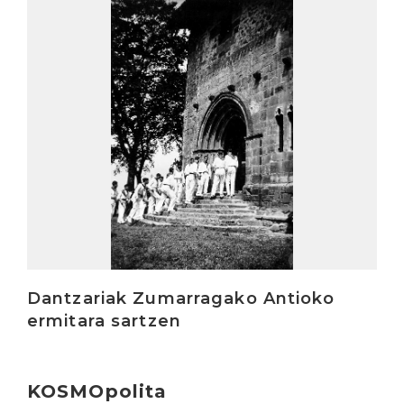
Irakurri
Dantzariak Zumarragako Antioko
ermitara sartzen
KOSMOpolita