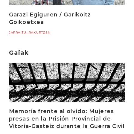
Garazi Egiguren / Garikoitz
Goikoetxea
JARRAITU IRAKURTZEN
Gaiak
Memoria frente al olvido: Mujeres
presas en la Prisión Provincial de
Vitoria-Gasteiz durante la Guerra Civil