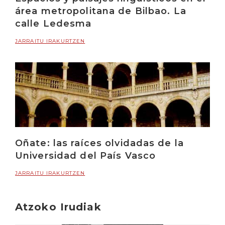
área metropolitana de Bilbao. La
calle Ledesma
JARRAITU IRAKURTZEN
Oñate: las raíces olvidadas de la
Universidad del País Vasco
JARRAITU IRAKURTZEN
Atzoko Irudiak