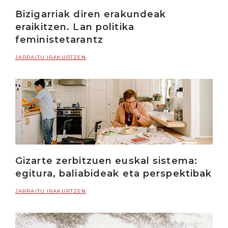
Bizigarriak diren erakundeak
eraikitzen. Lan politika
feministetarantz
JARRAITU IRAKURTZEN
Gizarte zerbitzuen euskal sistema:
egitura, baliabideak eta perspektibak
JARRAITU IRAKURTZEN