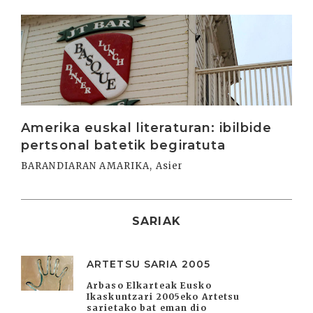
Irakurri
Amerika euskal literaturan: ibilbide
pertsonal batetik begiratuta
BARANDIARAN AMARIKA, Asier
SARIAK
ARTETSU SARIA 2005
Arbaso Elkarteak Eusko
Ikaskuntzari 2005eko Artetsu
sarietako bat eman dio