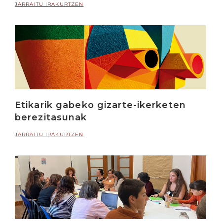
JARRAITU IRAKURTZEN
Etikarik gabeko gizarte-ikerketen
berezitasunak
JARRAITU IRAKURTZEN