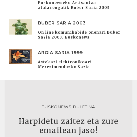
Euskonewseko Artisautza
atalarengatik Buber Saria 2003
BUBER SARIA 2003
On line komunikabide onenari Buber
Saria 2003. Euskonews
ARGIA SARIA 1999
Astekari elektronikoari
Merezimenduzko Saria
EUSKONEWS BULETINA
Harpidetu zaitez eta zure
emailean jaso!