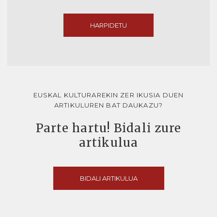
HARPIDETU
EUSKAL KULTURAREKIN ZER IKUSIA DUEN
ARTIKULUREN BAT DAUKAZU?
Parte hartu! Bidali zure
artikulua
BIDALI ARTIKULUA