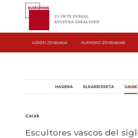
25 URTE
EUSKAL
KULTURA
ZABALTZEN
AZKEN
ZENBAKIA
AURREKO
ZENBAKIAK
HASIERA
ELKARRIZKETA
GAIAK
Gaiak
Escultores vascos del sig