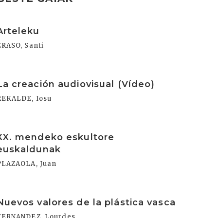
rakurri
Arteleku
ERASO, Santi
rakurri
La creación audiovisual (Vídeo)
REKALDE, Iosu
rakurri
XX. mendeko eskultore
euskaldunak
PLAZAOLA, Juan
rakurri
Nuevos valores de la plástica vasca
FERNANDEZ, Lourdes