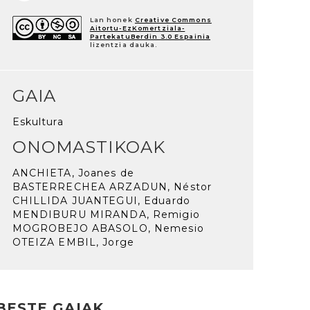
Lan honek
Creative Commons
Aitortu-EzKomertziala-
PartekatuBerdin 3.0 Espainia
lizentzia dauka.
GAIA
Eskultura
ONOMASTIKOAK
ANCHIETA, Joanes de
BASTERRECHEA ARZADUN, Néstor
CHILLIDA JUANTEGUI, Eduardo
MENDIBURU MIRANDA, Remigio
MOGROBEJO ABASOLO, Nemesio
OTEIZA EMBIL, Jorge
BESTE GAIAK