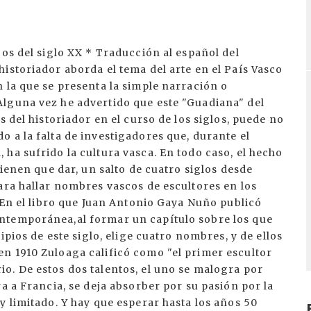
 y concretamente de la escultura, esta visión grecolatina, el médico escultor Victoriano Juaristi decía: "Los vascos no hacen imágenes (subrayemos el término : imágenes), ni las contemplan con emoción, porque no tienen imaginación, porque carecen de fantasía...El vasco de los siglos anteriores al s.XIX no ha dejado ni, pinturas ni tallas, ni canciones originales auténticas"..Y más adelante dice algo que nos pone en la pista de lo que yo quiero formular aquí: "El vasco, aun el cultivado, tampoco se interesa por la imagen como espectáculo; casi es iconoclasta. En cuanto a la imagen literaria, no necesito decirle nada". Es claro que el Dr. Juaristi subraya con acierto esta especie de alergia del vasco hacia la imagen, tanto en lo plástico como en lo poético. En lo que, a mi juicio, yerra, es en esa estrecha noción de arte que responde a esquemasdecimonónicos. Precisamente cuando la imagen ha desaparecido al menos se ha ensombrecido en el horizonte estético de muchos artistas de nuestro tiempo en Occidente, es decir, cuando al eón de la imagen ha sustituido el eón del signo en el arte universal, es cuando la capacidad creadora del vasco en este campo ha quedado evidenciada. Concomitancia significativa: El despertar de la escultura vasca ocurre en el momento histórico en que parecen borrarse la fronteras entre artesanía y arte. Hoy la nueva estética se resiste a ver en el artista un ser privilegiado, y sobre todo renuncia a la idea del artista como un vidente que, sin mancharse las manos, contempla en su mundo ideal la forma modélica inspiradora. Hoy se tiende a mirar al artista como un artesano que elabora concienzudamente su obra. Ahora bien, aunque la moderna industrialización está acabando lamentablemente con nuestros hábitos artesanos, todavía puede hablarse en el País Vasco de una tradición de ferrones, de carpinteros, de ebanistas y de canteros. Y es con esa tradición artesana con la que parece vincularse gran parte del trabajo de nuestros artistas. Sobre la generación a la que me estoy refiriendo, se puede añadir otra concomitancia con la sensibilidad estética de los años 50 de este siglo: la tendencia a relacionar el arte con el medio social y humano en el que se vive. El arte, según la tendencia más generalizada, debe dar respuesta a las grandes preguntas que plantea la vida social, el medio ambiente, el urbanismo y la ecología. Todo esto, que a mi juicio, explica el éxito logrado por los escultores de la generación a la que me he referido hasta este momento, se problematiza cuando se pasa a la generación siguiente. En la generación de escultores vascos que ha madurado en los últimos 20 años, la creatividad estética se plantea sobre presupuestos sociológicos diferentes. El increíble progreso de los medios de comunicación social han operado una mundialización de la sensibilidad estética en la que apenascabe encuadrar una posible vinculación genética del arte con un medio étnico singularizado. Por otra parte, los escultores de la nueva generación se han despegado de la disciplina oteizana, ciertamente lastrada con una exagerada y mitificada filosofía sobre raíces ancestrales, y han sentido ese despeque como una liberación. Pero habría que ver si esa nueva generación cuyos nombres no necesito explicitar aqui no está cayendo en las redes de un internacionalísmo, tejido de imperativos e intereses muy poco estéticos. Me refiero a la aberrante y monstruosa dependencia del arte de los sistemas comerciales. Una dependencia que ha generado un escepticismo fatal en los críticos más capaces y en los artistas más honrados. A las razones de la verdadera crítica que debiera apoyarse en el análisis intrínseco de las obras, han sustituido , en boca de algunos altos responsables de los grandes montajes artistico políticos, razones como éstas: "Esto es lo que se compra hoy"; "esto es lo que se expone en las salas de Estados Unidos"; "esto es lo que más abunda en los Dokumenta Cassel de Alemania". La autoridad del dólar sustituye a la razón estética. Estas dos leyes Supremas hoy en día la comunicacíon internacional inmediata y la absurda comercialización han hecho que, por lo que se refiere a los artistas más jóvenes, incluidos los profesores de nuestras Escuelas de Bellas Artes, solo se pueda hablar de artistas "nacidos en el País Vasco", pero no de "artistas vascos" como referencia a una obra que testimonia rasgos específicamente étnico culturales. Hace cien años nuestros artistas iban a París porque allí se podían ver obras de Cézanne, Van Gogh y Gauguin, aunque hubiera que pasar hambre como lo habían pasado dichos maestros. Ahora la aspiración de la generación joven de nuestros artistas es desembarcar y hallar un acomodo en el país de los dólares. Juan Plazaola, historiador de arte Fotografías: Enciclopedia Lur "Nosotros Los Vascos" Euskonews & Media 89.zbk (2000 / 7 28