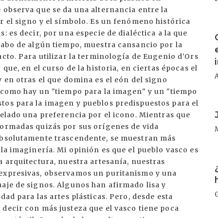
I
I
I