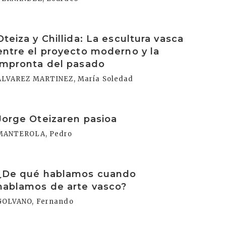
rakurri
Oteiza y Chillida: La escultura vasca
entre el proyecto moderno y la
impronta del pasado
ALVAREZ MARTINEZ, María Soledad
rakurri
Jorge Oteizaren pasioa
MANTEROLA, Pedro
rakurri
¿De qué hablamos cuando
hablamos de arte vasco?
GOLVANO, Fernando