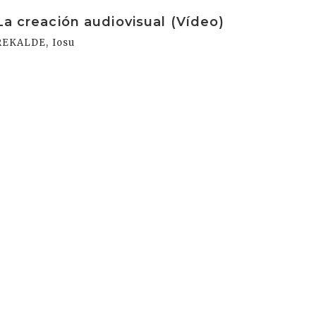
rakurri
La creación audiovisual (Vídeo)
REKALDE, Iosu